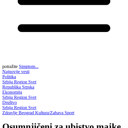
potražite
Simptom...
Najnovije vesti
Politika
Srbija
Region
Svet
Republika Srpska
Ekonomija
Srbija
Region
Svet
Društvo
Srbija
Region
Svet
Zdravlje
Beograd
Kultura/Zabava
Sport
Osumnjičeni za ubistvo majke