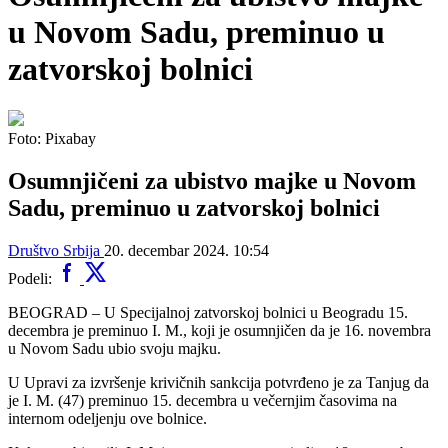
u Novom Sadu, preminuo u
zatvorskoj bolnici
Foto: Pixabay
Osumnjičeni za ubistvo majke u Novom
Sadu, preminuo u zatvorskoj bolnici
Društvo
Srbija
20. decembar 2024. 10:54
Podeli:
BEOGRAD – U Specijalnoj zatvorskoj bolnici u Beogradu 15.
decembra je preminuo I. M., koji je osumnjičen da je 16. novembra
u Novom Sadu ubio svoju majku.
U Upravi za izvršenje krivičnih sankcija potvrđeno je za Tanjug da
je I. M. (47) preminuo 15. decembra u večernjim časovima na
internom odeljenju ove bolnice.