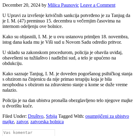
December 20, 2024
by
Milica Paunovic
Leave a Comment
U Upravi za izvršenje krivičnih sankcija potvrđeno je za Tanjug da
je I. M. (47) preminuo 15. decembra u večernjim časovima na
internom odeljenju ove bolnice.
Kako su objasnili, I. M. je u ovu ustanovu primljen 18. novembra,
istog dana kada mu je Viši sud u Novom Sadu odredio pritvor.
U skladu sa zakonskom procedurom, policija je obavila uviđaj,
obavešteni su tužilaštvo i nadležni sud, a telo je upućeno na
obdukciju.
Kako saznaje Tanjug, I. M. je doveden pogoršanog psihičkog stanja
s obzirom na činjenicu da nije primao terapiju koja je bila
neophodna s obzirom na zdravsteno stanje u kome se duže vreme
nalazio.
Policija je na dan ubistva pronašla obezglavljeno telo njegove majke
u dvorištu kuće.
Filed Under:
Društvo
,
Srbija
Tagged With:
osumnjičeni za ubistvo
majke
,
zatvor
,
zatvorska bolnica