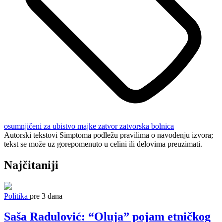
osumnjičeni za ubistvo majke
zatvor
zatvorska bolnica
Autorski tekstovi Simptoma podležu pravilima o navođenju izvora;
tekst se može uz gorepomenuto u celini ili delovima preuzimati.
Najčitaniji
Politika
pre 3 dana
Saša Radulović: “Oluja” pojam etničkog