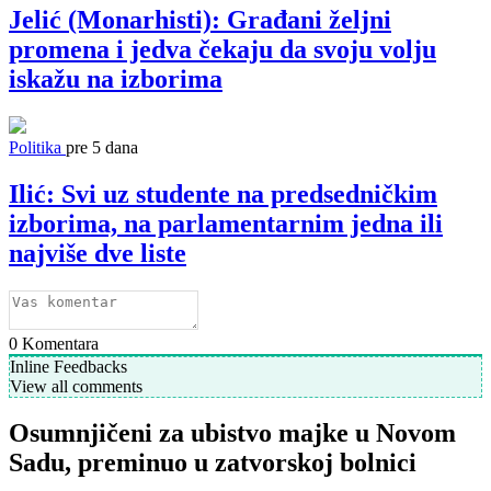
Jelić (Monarhisti): Građani željni
promena i jedva čekaju da svoju volju
iskažu na izborima
Politika
pre 5 dana
Ilić: Svi uz studente na predsedničkim
izborima, na parlamentarnim jedna ili
najviše dve liste
0
Komentara
Inline Feedbacks
View all comments
Osumnjičeni za ubistvo majke u Novom
Sadu, preminuo u zatvorskoj bolnici