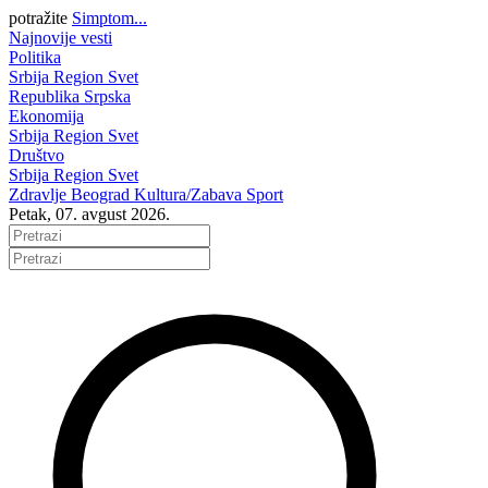
potražite
Simptom...
Najnovije vesti
Politika
Srbija
Region
Svet
Republika Srpska
Ekonomija
Srbija
Region
Svet
Društvo
Srbija
Region
Svet
Zdravlje
Beograd
Kultura/Zabava
Sport
Petak, 07. avgust 2026.