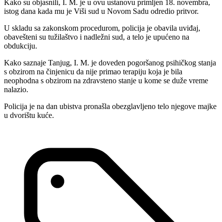
Kako su objasnili, I. M. je u ovu ustanovu primljen 18. novembra,
istog dana kada mu je Viši sud u Novom Sadu odredio pritvor.
U skladu sa zakonskom procedurom, policija je obavila uviđaj,
obavešteni su tužilaštvo i nadležni sud, a telo je upućeno na
obdukciju.
Kako saznaje Tanjug, I. M. je doveden pogoršanog psihičkog stanja
s obzirom na činjenicu da nije primao terapiju koja je bila
neophodna s obzirom na zdravsteno stanje u kome se duže vreme
nalazio.
Policija je na dan ubistva pronašla obezglavljeno telo njegove majke
u dvorištu kuće.