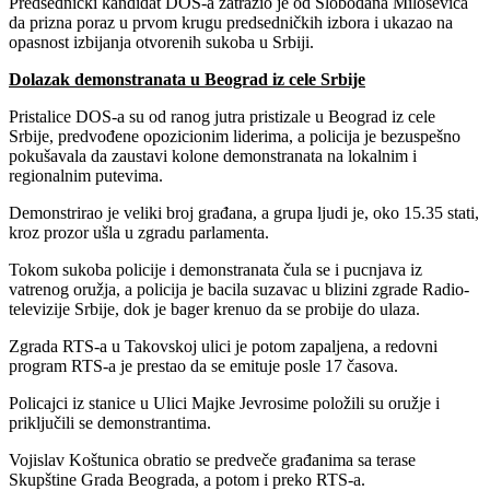
Predsednički kandidat DOS-a zatražio je od Slobodana Miloševića
da prizna poraz u prvom krugu predsedničkih izbora i ukazao na
opasnost izbijanja otvorenih sukoba u Srbiji.
Dolazak demonstranata u Beograd iz cele Srbije
Pristalice DOS-a su od ranog jutra pristizale u Beograd iz cele
Srbije, predvođene opozicionim liderima, a policija je bezuspešno
pokušavala da zaustavi kolone demonstranata na lokalnim i
regionalnim putevima.
Demonstrirao je veliki broj građana, a grupa ljudi je, oko 15.35 stati,
kroz prozor ušla u zgradu parlamenta.
Tokom sukoba policije i demonstranata čula se i pucnjava iz
vatrenog oružja, a policija je bacila suzavac u blizini zgrade Radio-
televizije Srbije, dok je bager krenuo da se probije do ulaza.
Zgrada RTS-a u Takovskoj ulici je potom zapaljena, a redovni
program RTS-a je prestao da se emituje posle 17 časova.
Policajci iz stanice u Ulici Majke Jevrosime položili su oružje i
priključili se demonstrantima.
Vojislav Koštunica obratio se predveče građanima sa terase
Skupštine Grada Beograda, a potom i preko RTS-a.