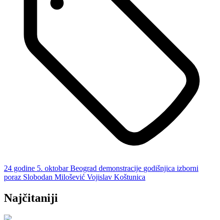
24 godine
5. oktobar
Beograd
demonstracije
godišnjica
izborni
poraz
Slobodan Milošević
Vojislav Koštunica
Najčitaniji