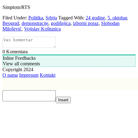
Simptom/RTS
Filed Under:
Politika
,
Srbija
Tagged With:
24 godine
,
5. oktobar
,
Beograd
,
demonstracije
,
godišnjica
,
izborni poraz
,
Slobodan
Milošević
,
Vojislav Koštunica
0
Komentara
Inline Feedbacks
View all comments
Copyright 2024
O nama
Impresum
Kontakt
Insert