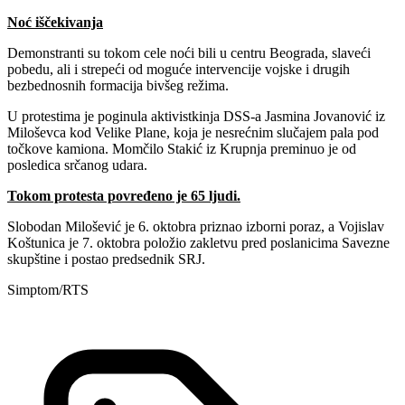
Noć iščekivanja
Demonstranti su tokom cele noći bili u centru Beograda, slaveći
pobedu, ali i strepeći od moguće intervencije vojske i drugih
bezbednosnih formacija bivšeg režima.
U protestima je poginula aktivistkinja DSS-a Jasmina Jovanović iz
Miloševca kod Velike Plane, koja je nesrećnim slučajem pala pod
točkove kamiona. Momčilo Stakić iz Krupnja preminuo je od
posledica srčanog udara.
Tokom protesta povređeno je 65 ljudi.
Slobodan Milošević je 6. oktobra priznao izborni poraz, a Vojislav
Koštunica je 7. oktobra položio zakletvu pred poslanicima Savezne
skupštine i postao predsednik SRJ.
Simptom/RTS