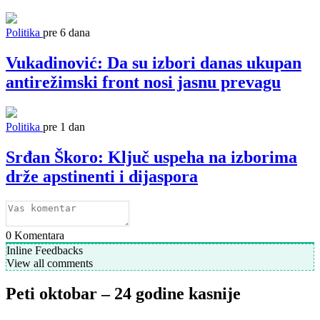
Politika
pre 6 dana
Vukadinović: Da su izbori danas ukupan
antirežimski front nosi jasnu prevagu
Politika
pre 1 dan
Srđan Škoro: Ključ uspeha na izborima
drže apstinenti i dijaspora
0
Komentara
Inline Feedbacks
View all comments
Peti oktobar – 24 godine kasnije