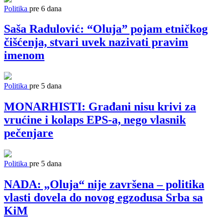
Politika
pre 6 dana
Saša Radulović: “Oluja” pojam etničkog
čišćenja, stvari uvek nazivati pravim
imenom
Politika
pre 5 dana
MONARHISTI: Građani nisu krivi za
vrućine i kolaps EPS-a, nego vlasnik
pečenjare
Politika
pre 5 dana
NADA: „Oluja“ nije završena – politika
vlasti dovela do novog egzodusa Srba sa
KiM