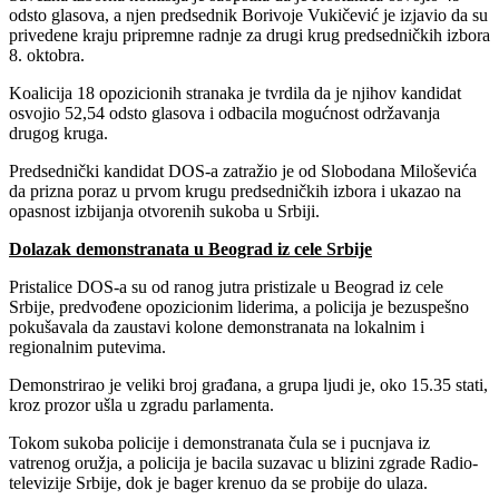
odsto glasova, a njen predsednik Borivoje Vukičević je izjavio da su
privedene kraju pripremne radnje za drugi krug predsedničkih izbora
8. oktobra.
Koalicija 18 opozicionih stranaka je tvrdila da je njihov kandidat
osvojio 52,54 odsto glasova i odbacila mogućnost održavanja
drugog kruga.
Predsednički kandidat DOS-a zatražio je od Slobodana Miloševića
da prizna poraz u prvom krugu predsedničkih izbora i ukazao na
opasnost izbijanja otvorenih sukoba u Srbiji.
Dolazak demonstranata u Beograd iz cele Srbije
Pristalice DOS-a su od ranog jutra pristizale u Beograd iz cele
Srbije, predvođene opozicionim liderima, a policija je bezuspešno
pokušavala da zaustavi kolone demonstranata na lokalnim i
regionalnim putevima.
Demonstrirao je veliki broj građana, a grupa ljudi je, oko 15.35 stati,
kroz prozor ušla u zgradu parlamenta.
Tokom sukoba policije i demonstranata čula se i pucnjava iz
vatrenog oružja, a policija je bacila suzavac u blizini zgrade Radio-
televizije Srbije, dok je bager krenuo da se probije do ulaza.