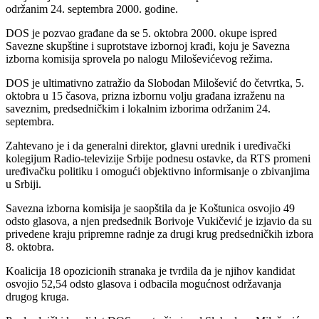
održanim 24. septembra 2000. godine.
DOS je pozvao građane da se 5. oktobra 2000. okupe ispred
Savezne skupštine i suprotstave izbornoj krađi, koju je Savezna
izborna komisija sprovela po nalogu Miloševićevog režima.
DOS je ultimativno zatražio da Slobodan Milošević do četvrtka, 5.
oktobra u 15 časova, prizna izbornu volju građana izraženu na
saveznim, predsedničkim i lokalnim izborima održanim 24.
septembra.
Zahtevano je i da generalni direktor, glavni urednik i uređivački
kolegijum Radio-televizije Srbije podnesu ostavke, da RTS promeni
uređivačku politiku i omogući objektivno informisanje o zbivanjima
u Srbiji.
Savezna izborna komisija je saopštila da je Koštunica osvojio 49
odsto glasova, a njen predsednik Borivoje Vukičević je izjavio da su
privedene kraju pripremne radnje za drugi krug predsedničkih izbora
8. oktobra.
Koalicija 18 opozicionih stranaka je tvrdila da je njihov kandidat
osvojio 52,54 odsto glasova i odbacila mogućnost održavanja
drugog kruga.