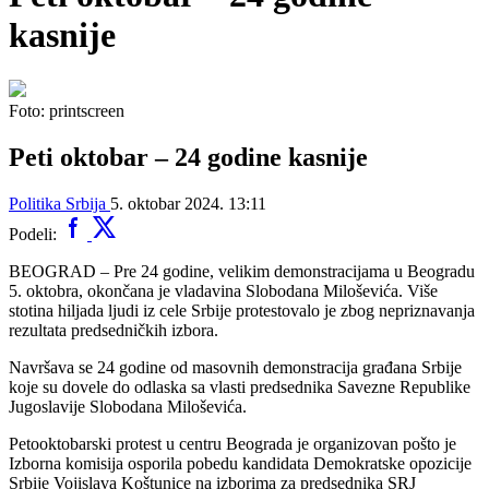
kasnije
Foto: printscreen
Peti oktobar – 24 godine kasnije
Politika
Srbija
5. oktobar 2024. 13:11
Podeli:
BEOGRAD – Pre 24 godine, velikim demonstracijama u Beogradu
5. oktobra, okončana je vladavina Slobodana Miloševića. Više
stotina hiljada ljudi iz cele Srbije protestovalo je zbog nepriznavanja
rezultata predsedničkih izbora.
Navršava se 24 godine od masovnih demonstracija građana Srbije
koje su dovele do odlaska sa vlasti predsednika Savezne Republike
Jugoslavije Slobodana Miloševića.
Petooktobarski protest u centru Beograda je organizovan pošto je
Izborna komisija osporila pobedu kandidata Demokratske opozicije
Srbije Vojislava Koštunice na izborima za predsednika SRJ