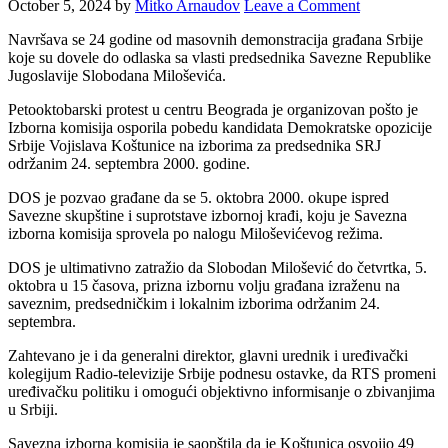
October 5, 2024
by
Mitko Arnaudov
Leave a Comment
Navršava se 24 godine od masovnih demonstracija građana Srbije
koje su dovele do odlaska sa vlasti predsednika Savezne Republike
Jugoslavije Slobodana Miloševića.
Petooktobarski protest u centru Beograda je organizovan pošto je
Izborna komisija osporila pobedu kandidata Demokratske opozicije
Srbije Vojislava Koštunice na izborima za predsednika SRJ
održanim 24. septembra 2000. godine.
DOS je pozvao građane da se 5. oktobra 2000. okupe ispred
Savezne skupštine i suprotstave izbornoj krađi, koju je Savezna
izborna komisija sprovela po nalogu Miloševićevog režima.
DOS je ultimativno zatražio da Slobodan Milošević do četvrtka, 5.
oktobra u 15 časova, prizna izbornu volju građana izraženu na
saveznim, predsedničkim i lokalnim izborima održanim 24.
septembra.
Zahtevano je i da generalni direktor, glavni urednik i uređivački
kolegijum Radio-televizije Srbije podnesu ostavke, da RTS promeni
uređivačku politiku i omogući objektivno informisanje o zbivanjima
u Srbiji.
Savezna izborna komisija je saopštila da je Koštunica osvojio 49