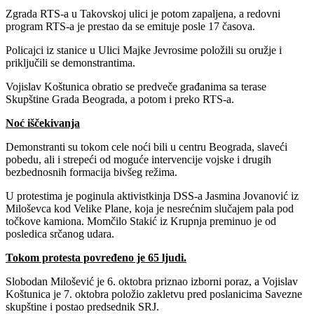
Zgrada RTS-a u Takovskoj ulici je potom zapaljena, a redovni
program RTS-a je prestao da se emituje posle 17 časova.
Policajci iz stanice u Ulici Majke Jevrosime položili su oružje i
priključili se demonstrantima.
Vojislav Koštunica obratio se predveče građanima sa terase
Skupštine Grada Beograda, a potom i preko RTS-a.
Noć iščekivanja
Demonstranti su tokom cele noći bili u centru Beograda, slaveći
pobedu, ali i strepeći od moguće intervencije vojske i drugih
bezbednosnih formacija bivšeg režima.
U protestima je poginula aktivistkinja DSS-a Jasmina Jovanović iz
Miloševca kod Velike Plane, koja je nesrećnim slučajem pala pod
točkove kamiona. Momčilo Stakić iz Krupnja preminuo je od
posledica srčanog udara.
Tokom protesta povređeno je 65 ljudi.
Slobodan Milošević je 6. oktobra priznao izborni poraz, a Vojislav
Koštunica je 7. oktobra položio zakletvu pred poslanicima Savezne
skupštine i postao predsednik SRJ.