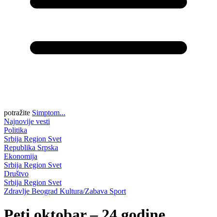
potražite
Simptom...
Najnovije vesti
Politika
Srbija
Region
Svet
Republika Srpska
Ekonomija
Srbija
Region
Svet
Društvo
Srbija
Region
Svet
Zdravlje
Beograd
Kultura/Zabava
Sport
Peti oktobar – 24 godine