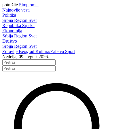
potražite
Simptom...
Najnovije vesti
Politika
Srbija
Region
Svet
Republika Srpska
Ekonomija
Srbija
Region
Svet
Društvo
Srbija
Region
Svet
Zdravlje
Beograd
Kultura/Zabava
Sport
Nedelja, 09. avgust 2026.