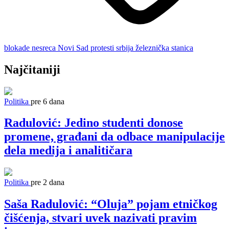
blokade
nesreca
Novi Sad
protesti
srbija
železnička stanica
Najčitaniji
Politika
pre 6 dana
Radulović: Jedino studenti donose
promene, građani da odbace manipulacije
dela medija i analitičara
Politika
pre 2 dana
Saša Radulović: “Oluja” pojam etničkog
čišćenja, stvari uvek nazivati pravim