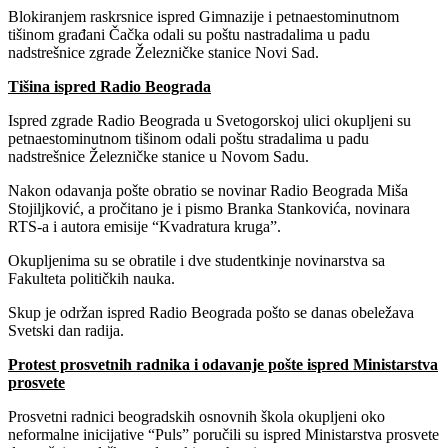
Blokiranjem raskrsnice ispred Gimnazije i petnaestominutnom
tišinom građani Čačka odali su poštu nastradalima u padu
nadstrešnice zgrade Železničke stanice Novi Sad.
Tišina ispred Radio Beograda
Ispred zgrade Radio Beograda u Svetogorskoj ulici okupljeni su
petnaestominutnom tišinom odali poštu stradalima u padu
nadstrešnice Železničke stanice u Novom Sadu.
Nakon odavanja pošte obratio se novinar Radio Beograda Miša
Stojiljković, a pročitano je i pismo Branka Stankovića, novinara
RTS-a i autora emisije “Kvadratura kruga”.
Okupljenima su se obratile i dve studentkinje novinarstva sa
Fakulteta političkih nauka.
Skup je održan ispred Radio Beograda pošto se danas obeležava
Svetski dan radija.
Protest prosvetnih radnika i odavanje pošte ispred Ministarstva
prosvete
Prosvetni radnici beogradskih osnovnih škola okupljeni oko
neformalne inicijative “Puls” poručili su ispred Ministarstva prosvete