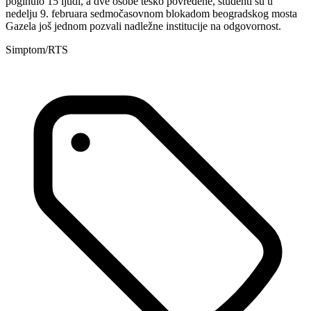
poginulo 15 ljudi, a dve osobe teško povređene, studenti su u
nedelju 9. februara sedmočasovnom blokadom beogradskog mosta
Gazela još jednom pozvali nadležne institucije na odgovornost.
Simptom/RTS