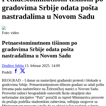
gradovima Srbije odata pošta
nastradalima u Novom Sadu
Foto: video
Petnaestominutnom tišinom po
gradovima Srbije odata pošta
nastradalima u Novom Sadu
Društvo
Srbija
13. februar 2025. 14:09
Podeli:
BEOGRAD – I danas su nastavljeni građanski protesti i blokade u
gradovima Srbije. Petnaestominutnom tišinom građani su odali poštu
žrtvama pada nadstrešnice na Železničkoj stanici u Novom Sadu.
Prosvetni radnici beogradskih osnovnih škola okupljeni oko
neformalne inicijative “Puls” poručili su ispred Ministarstva prosvete
da pružaju podršku studentskim zahtevima, odbijaju razgovor sa
Ministarstvom prosvete i traže da se objavi tačan podatak o broju