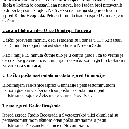
škola u kojima je obustavljena nastava, kao i tačan broj prosvetnih
radnika koji su u štrajku. Na Svetski dan radija skup je održan i
ispred Radio Beograda. Petnaest minuta tišine i ispred Gimnazije u
Čačku.
Užičani blokirali deo Ulice Dimitrija Tucovića
Užički prosvetni radnici, đaci i studenti su i danas u 11 i 52 zastali
na 15 minuta odajući počast stradalima u Novom Sadu.
Kao i ranije,15 minuta ćutnje bilo je u centru grada i za to vreme je
deo užičke glavne ulice, Dimitrija Tucovića, kod Trga bio blokiran i
zatvoren za saobraćaj.
U Čačku pošta nastradalima odata ispred Gimnazije
Blokiranjem raskrsnice ispred Gimnazije i petnaestominutnom
tišinom građani Čačka odali su poštu nastradalima u padu
nadstrešnice zgrade Železničke stanice Novi Sad.
Tišina ispred Radio Beograda
Ispred zgrade Radio Beograda u Svetogorskoj ulici okupljeni su
petnaestominutnom tišinom odali poštu stradalima u padu
nadstrešnice Železničke stanice u Novom Sadu.