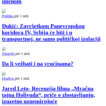
imenom
Politika
pre 1 ned.
Đukić: Završetkom Panevropskog
koridora IV, Srbija će biti i u
transportnoj, ne samo političkoj izolaciji
Zdravlje
pre 1 ned.
Da li vežbati i na vrućinama?
Društvo
pre 1 ned.
Jared Leto- Recenzija filma „Mračna
tajna Holivuda“, priče o zlostavljanju,
izuzetno uznemirujuće