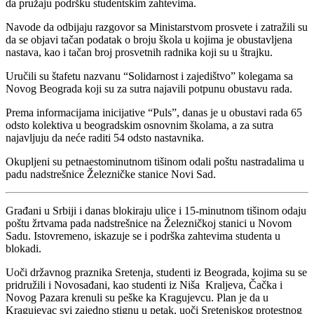
da pružaju podršku studentskim zahtevima.
Navode da odbijaju razgovor sa Ministarstvom prosvete i zatražili su
da se objavi tačan podatak o broju škola u kojima je obustavljena
nastava, kao i tačan broj prosvetnih radnika koji su u štrajku.
Uručili su štafetu nazvanu “Solidarnost i zajedištvo” kolegama sa
Novog Beograda koji su za sutra najavili potpunu obustavu rada.
Prema informacijama inicijative “Puls”, danas je u obustavi rada 65
odsto kolektiva u beogradskim osnovnim školama, a za sutra
najavljuju da neće raditi 54 odsto nastavnika.
Okupljeni su petnaestominutnom tišinom odali poštu nastradalima u
padu nadstrešnice Železničke stanice Novi Sad.
Građani u Srbiji i danas blokiraju ulice i 15-minutnom tišinom odaju
poštu žrtvama pada nadstrešnice na Železničkoj stanici u Novom
Sadu. Istovremeno, iskazuje se i podrška zahtevima studenta u
blokadi.
Uoči državnog praznika Sretenja, studenti iz Beograda, kojima su se
pridružili i Novosađani, kao studenti iz Niša Kraljeva, Čačka i
Novog Pazara krenuli su peške ka Kragujevcu. Plan je da u
Kragujevac svi zajedno stignu u petak, uoči Sretenjskog protestnog