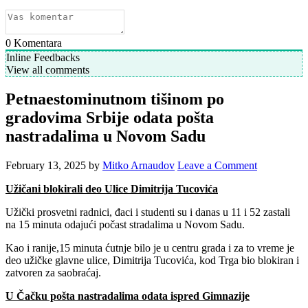
0
Komentara
Inline Feedbacks
View all comments
Petnaestominutnom tišinom po
gradovima Srbije odata pošta
nastradalima u Novom Sadu
February 13, 2025
by
Mitko Arnaudov
Leave a Comment
Užičani blokirali deo Ulice Dimitrija Tucovića
Užički prosvetni radnici, đaci i studenti su i danas u 11 i 52 zastali
na 15 minuta odajući počast stradalima u Novom Sadu.
Kao i ranije,15 minuta ćutnje bilo je u centru grada i za to vreme je
deo užičke glavne ulice, Dimitrija Tucovića, kod Trga bio blokiran i
zatvoren za saobraćaj.
U Čačku pošta nastradalima odata ispred Gimnazije