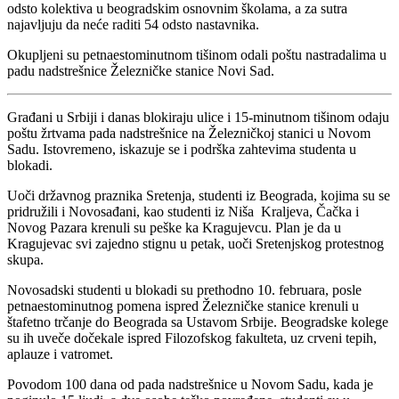
odsto kolektiva u beogradskim osnovnim školama, a za sutra
najavljuju da neće raditi 54 odsto nastavnika.
Okupljeni su petnaestominutnom tišinom odali poštu nastradalima u
padu nadstrešnice Železničke stanice Novi Sad.
Građani u Srbiji i danas blokiraju ulice i 15-minutnom tišinom odaju
poštu žrtvama pada nadstrešnice na Železničkoj stanici u Novom
Sadu. Istovremeno, iskazuje se i podrška zahtevima studenta u
blokadi.
Uoči državnog praznika Sretenja, studenti iz Beograda, kojima su se
pridružili i Novosađani, kao studenti iz Niša Kraljeva, Čačka i
Novog Pazara krenuli su peške ka Kragujevcu. Plan je da u
Kragujevac svi zajedno stignu u petak, uoči Sretenjskog protestnog
skupa.
Novosadski studenti u blokadi su prethodno 10. februara, posle
petnaestominutnog pomena ispred Železničke stanice krenuli u
štafetno trčanje do Beograda sa Ustavom Srbije. Beogradske kolege
su ih uveče dočekale ispred Filozofskog fakulteta, uz crveni tepih,
aplauze i vatromet.
Povodom 100 dana od pada nadstrešnice u Novom Sadu, kada je