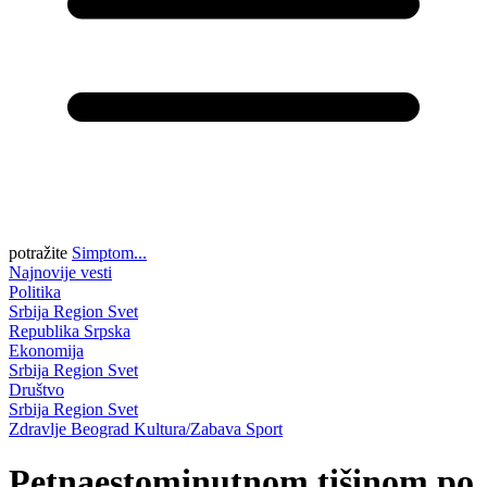
potražite
Simptom...
Najnovije vesti
Politika
Srbija
Region
Svet
Republika Srpska
Ekonomija
Srbija
Region
Svet
Društvo
Srbija
Region
Svet
Zdravlje
Beograd
Kultura/Zabava
Sport
Petnaestominutnom tišinom po