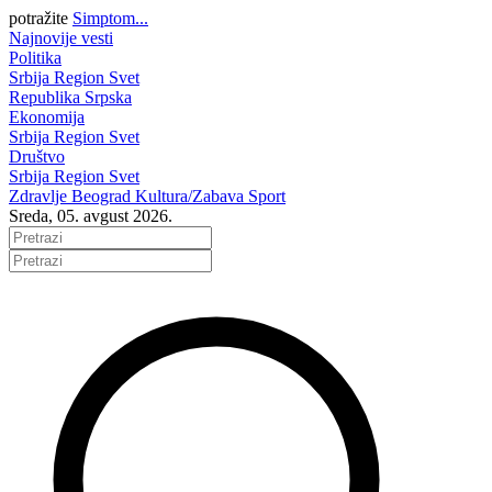
potražite
Simptom...
Najnovije vesti
Politika
Srbija
Region
Svet
Republika Srpska
Ekonomija
Srbija
Region
Svet
Društvo
Srbija
Region
Svet
Zdravlje
Beograd
Kultura/Zabava
Sport
Sreda, 05. avgust 2026.