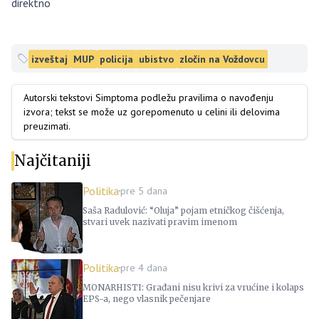
direktno
izveštaj
MUP
policija
ubistvo
zločin na Voždovcu
Autorski tekstovi Simptoma podležu pravilima o navođenju
izvora; tekst se može uz gorepomenuto u celini ili delovima
preuzimati.
Najčitaniji
Politika
pre 5 dana
Saša Radulović: “Oluja” pojam etničkog čišćenja,
stvari uvek nazivati pravim imenom
Politika
pre 4 dana
MONARHISTI: Građani nisu krivi za vrućine i kolaps
EPS-a, nego vlasnik pečenjare