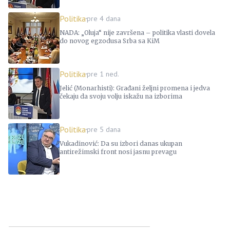
Politika
pre 4 dana
NADA: „Oluja“ nije završena – politika vlasti dovela
do novog egzodusa Srba sa KiM
Politika
pre 1 ned.
Jelić (Monarhisti): Građani željni promena i jedva
čekaju da svoju volju iskažu na izborima
Politika
pre 5 dana
Vukadinović: Da su izbori danas ukupan
antirežimski front nosi jasnu prevagu