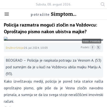
Subota, 08. avgust 2026.
Simptom...
potražite
Policija razmatra mogući zločin na Voždovcu:
Oproštajno pismo nakon ubistva majke?
Foto: Pixabay
Podeli:
Društvo
Srbija
26. jul 2024. 10:03
BEOGRAD – Policija je raspisala potragu za Vesnom A. (53)
pod sumnjim da je u kući na Voždovcu ubila majku Mariju A.
(93).
Kako izveštavaju mediji, policija je pored tela starice našla
oproštajno pismo, gde piše da je Vesna zločin navodno
priznala, a sumnja se da iza svega stoje neraščišćeni imovinski
računi.