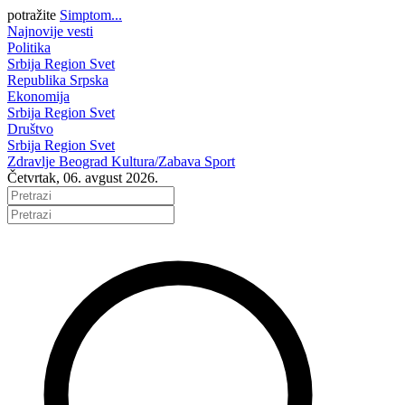
potražite
Simptom...
Najnovije vesti
Politika
Srbija
Region
Svet
Republika Srpska
Ekonomija
Srbija
Region
Svet
Društvo
Srbija
Region
Svet
Zdravlje
Beograd
Kultura/Zabava
Sport
Četvrtak, 06. avgust 2026.