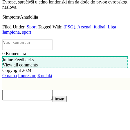
Evrope, sprečivši ujedno londonski tim da dođe do prvog evropskog
naslova.
Simptom/Anadolija
Filed Under:
Sport
Tagged With:
(PSG)
,
Arsenal
,
fudbal
,
Liga
šampiona
,
sport
0
Komentara
Inline Feedbacks
View all comments
Copyright 2024
O nama
Impresum
Kontakt
Insert