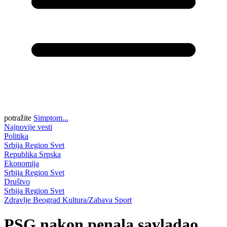
potražite
Simptom...
Najnovije vesti
Politika
Srbija
Region
Svet
Republika Srpska
Ekonomija
Srbija
Region
Svet
Društvo
Srbija
Region
Svet
Zdravlje
Beograd
Kultura/Zabava
Sport
PSG nakon penala savladao