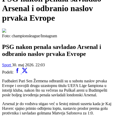
Arsenal i odbranio naslov
prvaka Evrope
Foto: championsleague/Instagram
PSG nakon penala savladao Arsenal i
odbranio naslov prvaka Evrope
Sport
30. maj 2026. 22:03
Podeli:
Fudbaleri Pari Sen Žermena odbranili su u subotu naslov prvaka
Evrope i osvojili drugu uzastopnu titulu UEFA Lige šampiona u
istoriji kluba, nakon što su večeras na Puškaš areni u Budimpešti
posle boljeg izvođenja penala savladali londonski Arsenal.
Arsenal je do vođstva stigao već u šestoj minuti susreta kada je Kaj
Haverc sjajno primio odbijenu loptu, nastavio prodor prema golu
protivnika i savladao golmana Matveja Safonova za 1:0.