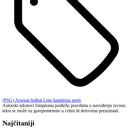
(PSG)
Arsenal
fudbal
Liga šampiona
sport
Autorski tekstovi Simptoma podležu pravilima o navođenju izvora;
tekst se može uz gorepomenuto u celini ili delovima preuzimati.
Najčitaniji