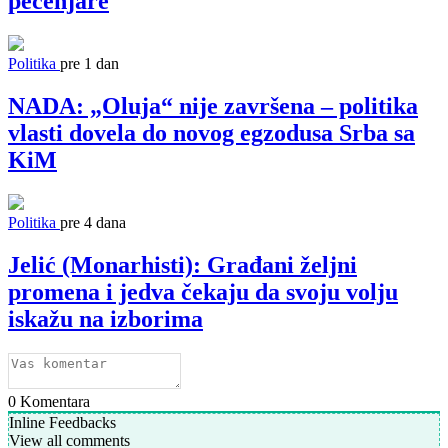
pečenjare
Politika
pre 1 dan
NADA: „Oluja“ nije završena – politika
vlasti dovela do novog egzodusa Srba sa
KiM
Politika
pre 4 dana
Jelić (Monarhisti): Građani željni
promena i jedva čekaju da svoju volju
iskažu na izborima
0
Komentara
Inline Feedbacks
View all comments