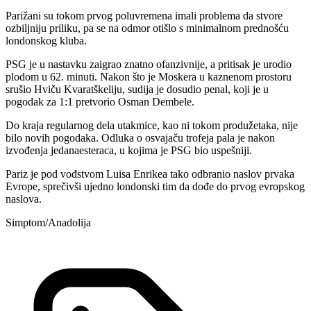
Parižani su tokom prvog poluvremena imali problema da stvore
ozbiljniju priliku, pa se na odmor otišlo s minimalnom prednošću
londonskog kluba.
PSG je u nastavku zaigrao znatno ofanzivnije, a pritisak je urodio
plodom u 62. minuti. Nakon što je Moskera u kaznenom prostoru
srušio Hviču Kvaratškeliju, sudija je dosudio penal, koji je u
pogodak za 1:1 pretvorio Osman Dembele.
Do kraja regularnog dela utakmice, kao ni tokom produžetaka, nije
bilo novih pogodaka. Odluka o osvajaču trofeja pala je nakon
izvođenja jedanaesteraca, u kojima je PSG bio uspešniji.
Pariz je pod vođstvom Luisa Enrikea tako odbranio naslov prvaka
Evrope, sprečivši ujedno londonski tim da dođe do prvog evropskog
naslova.
Simptom/Anadolija