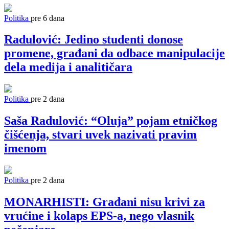
Politika
pre 6 dana
Radulović: Jedino studenti donose
promene, građani da odbace manipulacije
dela medija i analitičara
Politika
pre 2 dana
Saša Radulović: “Oluja” pojam etničkog
čišćenja, stvari uvek nazivati pravim
imenom
Politika
pre 2 dana
MONARHISTI: Građani nisu krivi za
vrućine i kolaps EPS-a, nego vlasnik