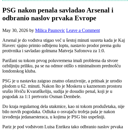
PSG nakon penala savladao Arsenal i
odbranio naslov prvaka Evrope
May 30, 2026
by
Milica Paunovic
Leave a Comment
Arsenal je do vođstva stigao već u šestoj minuti susreta kada je Kaj
Haverc sjajno primio odbijenu loptu, nastavio prodor prema golu
protivnika i savladao golmana Matveja Safonova za 1:0.
Parižani su tokom prvog poluvremena imali problema da stvore
ozbiljniju priliku, pa se na odmor otišlo s minimalnom prednošću
londonskog kluba.
PSG je u nastavku zaigrao znatno ofanzivnije, a pritisak je urodio
plodom u 62. minuti. Nakon što je Moskera u kaznenom prostoru
srušio Hviču Kvaratškeliju, sudija je dosudio penal, koji je u
pogodak za 1:1 pretvorio Osman Dembele.
Do kraja regularnog dela utakmice, kao ni tokom produžetaka, nije
bilo novih pogodaka. Odluka o osvajaču trofeja pala je nakon
izvođenja jedanaesteraca, u kojima je PSG bio uspešniji.
Pariz je pod vođstvom Luisa Enrikea tako odbranio naslov prvaka