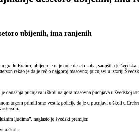
setoro ubijenih, ima ranjenih
 Erebro, ubijeno je najmanje deset osoba, saopštila je švedska pol
sterson rekao je da je reč o najgoroj masovnoj pucnjavi u istoriji Šveds
a je današnja pucnjava u školi najgora masovna pucnjava u švedskoj istor
nom tugom primili smo vest iz policije da je u pucnjavi u školi u Ereb
Kristerson.
užnim ljudima”, naglasio je švedski premijer.
vi u školi.