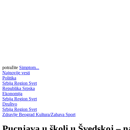
potražite
Simptom...
Najnovije vesti
Politika
Srbija
Region
Svet
Republika Srpska
Ekonomija
Srbija
Region
Svet
Društvo
Srbija
Region
Svet
Zdravlje
Beograd
Kultura/Zabava
Sport
Pucnjava u školi u Švedskoj – n