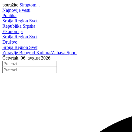
potražite
Simptom...
Najnovije vesti
Politika
Srbija
Region
Svet
Republika Srpska
Ekonomija
Srbija
Region
Svet
Društvo
Srbija
Region
Svet
Zdravlje
Beograd
Kultura/Zabava
Sport
Četvrtak, 06. avgust 2026.