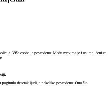
icija. Više osoba je povređeno. Među mrtvima je i osumnjičeni za
ke
iji.
ru poginulo desetak ljudi, a nekoliko povređeno. Ono što