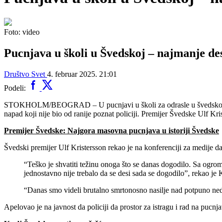
Foto: video
Pucnjava u školi u Švedskoj – najmanje de
Društvo
Svet
4. februar 2025. 21:01
Podeli:
STOKHOLM/BEOGRAD – U pucnjavi u školi za odrasle u švedskom gradu
napad koji nije bio od ranije poznat policiji. Premijer Švedske Ulf Kri
Premijer Švedske: Najgora masovna pucnjava u istoriji Švedske
Švedski premijer Ulf Kristersson rekao je na konferenciji za medije d
“Teško je shvatiti težinu onoga što se danas dogodilo. Sa ogrom
jednostavno nije trebalo da se desi sada se dogodilo”, rekao je 
“Danas smo videli brutalno smrtonosno nasilje nad potpuno ned
Apelovao je na javnost da policiji da prostor za istragu i rad na pucnja