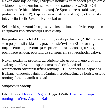
Nakon današnje odluke, Evropska komisija će započeti pregovore o
sektorskim sporazumima sa svakim od partnera iz „ZB6“. Ovi
sporazumi će biti usidreni u postojeće Sporazume o stabilizaciji i
pridruživanju (SSP), koji podržavaju stabilnost regije, ekonomsku
integraciju i približavanje Evropskoj uniji.
Sektorski sporazumi će uspostaviti institucionalni okvir neophodan
za njihovu implementaciju i upravljanje.
Pre pridruživanja RLAH području, svaki partner iz „ZB6“ moraće
se u potpunosti uskladiti s pravnom stečevinom EU o romingu i
implementirati je. Komisija će proceniti usklađenost i, u slučaju
pozitivnog ishoda, potvrditi da su ispunjeni svi neophodni uslovi.
Nakon pozitivne procene, zajedničko telo uspostavljeno u okviru
svakog od relevantnih sporazuma moći će doneti odluku o
recipročnom otvaranju tržišta rominga EU i partnera sa Zapadnog
Balkana, omogućavajući građanima i preduzećima da koriste usluge
rominga bez dodatnih naknada.
Simptom/Anadolija
Filed Under:
Društvo
,
Region
Tagged With:
Evropska Unija
,
roming. društvo
,
Zapadni Balkan