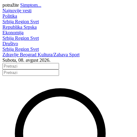
potražite
Simptom...
Najnovije vesti
Politika
Srbija
Region
Svet
Republika Srpska
Ekonomija
Srbija
Region
Svet
Društvo
Srbija
Region
Svet
Zdravlje
Beograd
Kultura/Zabava
Sport
Subota, 08. avgust 2026.