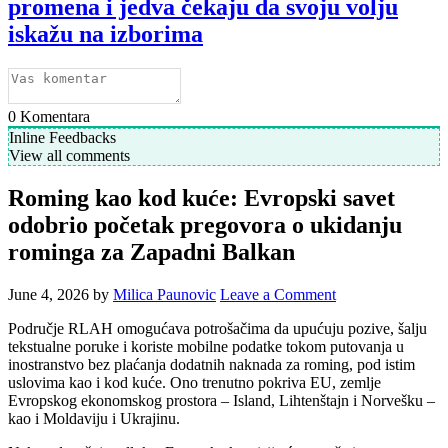
promena i jedva čekaju da svoju volju
iskažu na izborima
0
Komentara
Inline Feedbacks
View all comments
Roming kao kod kuće: Evropski savet
odobrio početak pregovora o ukidanju
rominga za Zapadni Balkan
June 4, 2026
by
Milica Paunovic
Leave a Comment
Područje RLAH omogućava potrošačima da upućuju pozive, šalju
tekstualne poruke i koriste mobilne podatke tokom putovanja u
inostranstvo bez plaćanja dodatnih naknada za roming, pod istim
uslovima kao i kod kuće. Ono trenutno pokriva EU, zemlje
Evropskog ekonomskog prostora – Island, Lihtenštajn i Norvešku –
kao i Moldaviju i Ukrajinu.