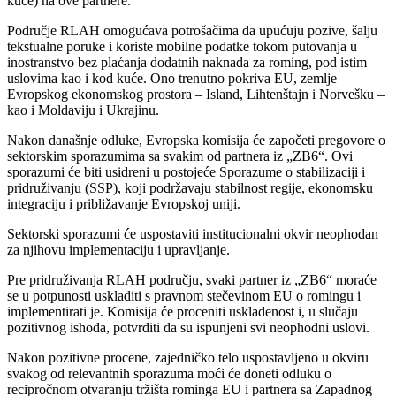
kuće) na ove partnere.
Područje RLAH omogućava potrošačima da upućuju pozive, šalju
tekstualne poruke i koriste mobilne podatke tokom putovanja u
inostranstvo bez plaćanja dodatnih naknada za roming, pod istim
uslovima kao i kod kuće. Ono trenutno pokriva EU, zemlje
Evropskog ekonomskog prostora – Island, Lihtenštajn i Norvešku –
kao i Moldaviju i Ukrajinu.
Nakon današnje odluke, Evropska komisija će započeti pregovore o
sektorskim sporazumima sa svakim od partnera iz „ZB6“. Ovi
sporazumi će biti usidreni u postojeće Sporazume o stabilizaciji i
pridruživanju (SSP), koji podržavaju stabilnost regije, ekonomsku
integraciju i približavanje Evropskoj uniji.
Sektorski sporazumi će uspostaviti institucionalni okvir neophodan
za njihovu implementaciju i upravljanje.
Pre pridruživanja RLAH području, svaki partner iz „ZB6“ moraće
se u potpunosti uskladiti s pravnom stečevinom EU o romingu i
implementirati je. Komisija će proceniti usklađenost i, u slučaju
pozitivnog ishoda, potvrditi da su ispunjeni svi neophodni uslovi.
Nakon pozitivne procene, zajedničko telo uspostavljeno u okviru
svakog od relevantnih sporazuma moći će doneti odluku o
recipročnom otvaranju tržišta rominga EU i partnera sa Zapadnog