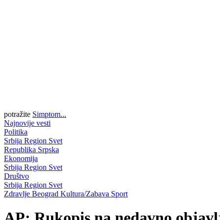
potražite
Simptom...
Najnovije vesti
Politika
Srbija
Region
Svet
Republika Srpska
Ekonomija
Srbija
Region
Svet
Društvo
Srbija
Region
Svet
Zdravlje
Beograd
Kultura/Zabava
Sport
AP: Rukopis na nedavno objavl