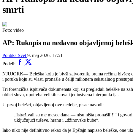
smrti
Foto: video
AP: Rukopis na nedavno objavljenoj bele
Politika
Svet
9. maj 2026. 17:51
Podeli:
NJUJORK— Beleška koju je bivši zatvorenik, prema rečima bivšeg cim
i poruka koju su vlasti pronašle u ćeliji milionera seksualnog prestup
Tri forenzička ispitivača dokumenata koji su pregledali beleške na zaht
oblici slova, upotreba velikih slova i jedinstvena interpunkcija.
U prvoj belešci, objavljenoj ove nedelje, pisac navodi:
„Istraživali su me mesec dana — nisu ništa pronašli!!!“ i govor
uključujući tuševe, hranu i „džinovske bube“.
Iako niko nije definitivno rekao da je Epštajn napisao beleške, one u