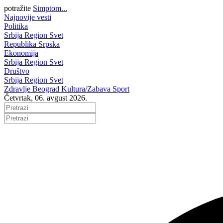
potražite
Simptom...
Najnovije vesti
Politika
Srbija
Region
Svet
Republika Srpska
Ekonomija
Srbija
Region
Svet
Društvo
Srbija
Region
Svet
Zdravlje
Beograd
Kultura/Zabava
Sport
Četvrtak, 06. avgust 2026.