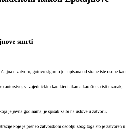
jnove smrti
ajna u zatvoru, gotovo sigurno je napisana od strane iste osobe kao
čko autorstvo, sa zajedničkim karakteristikama kao što su isti razmak,
oja je javna godinama, je spisak žalbi na uslove u zatvoru,
stracije koje je preneo zatvorskom osoblju zbog toga što je zatvoren u