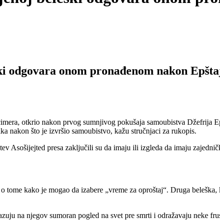
ški odgovara onom pronađenom nakon Epšta
era, otkrio nakon prvog sumnjivog pokušaja samoubistva Džefrija Epšt
nika nakon što je izvršio samoubistvo, kažu stručnjaci za rukopis.
ev Asošijejted presa zaključili su da imaju ili izgleda da imaju zajedni
i o tome kako je mogao da izabere „vreme za oproštaj“. Druga beleška, k
kazuju na njegov sumoran pogled na svet pre smrti i odražavaju neke fru