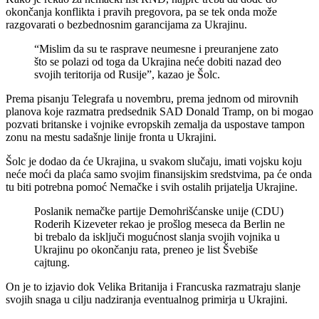
okončanja konflikta i pravih pregovora, pa se tek onda može
razgovarati o bezbednosnim garancijama za Ukrajinu.
“Mislim da su te rasprave neumesne i preuranjene zato
što se polazi od toga da Ukrajina neće dobiti nazad deo
svojih teritorija od Rusije”, kazao je Šolc.
Prema pisanju Telegrafa u novembru, prema jednom od mirovnih
planova koje razmatra predsednik SAD Donald Tramp, on bi mogao
pozvati britanske i vojnike evropskih zemalja da uspostave tampon
zonu na mestu sadašnje linije fronta u Ukrajini.
Šolc je dodao da će Ukrajina, u svakom slučaju, imati vojsku koju
neće moći da plaća samo svojim finansijskim sredstvima, pa će onda
tu biti potrebna pomoć Nemačke i svih ostalih prijatelja Ukrajine.
Poslanik nemačke partije Demohrišćanske unije (CDU)
Roderih Kizeveter rekao je prošlog meseca da Berlin ne
bi trebalo da isključi mogućnost slanja svojih vojnika u
Ukrajinu po okončanju rata, preneo je list Švebiše
cajtung.
On je to izjavio dok Velika Britanija i Francuska razmatraju slanje
svojih snaga u cilju nadziranja eventualnog primirja u Ukrajini.