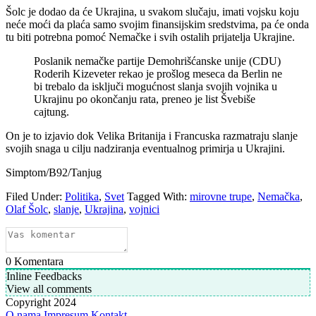
Šolc je dodao da će Ukrajina, u svakom slučaju, imati vojsku koju
neće moći da plaća samo svojim finansijskim sredstvima, pa će onda
tu biti potrebna pomoć Nemačke i svih ostalih prijatelja Ukrajine.
Poslanik nemačke partije Demohrišćanske unije (CDU)
Roderih Kizeveter rekao je prošlog meseca da Berlin ne
bi trebalo da isključi mogućnost slanja svojih vojnika u
Ukrajinu po okončanju rata, preneo je list Švebiše
cajtung.
On je to izjavio dok Velika Britanija i Francuska razmatraju slanje
svojih snaga u cilju nadziranja eventualnog primirja u Ukrajini.
Simptom/B92/Tanjug
Filed Under:
Politika
,
Svet
Tagged With:
mirovne trupe
,
Nemačka
,
Olaf Šolc
,
slanje
,
Ukrajina
,
vojnici
0
Komentara
Inline Feedbacks
View all comments
Copyright 2024
O nama
Impresum
Kontakt