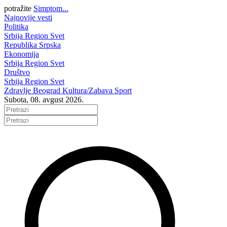
potražite
Simptom...
Najnovije vesti
Politika
Srbija
Region
Svet
Republika Srpska
Ekonomija
Srbija
Region
Svet
Društvo
Srbija
Region
Svet
Zdravlje
Beograd
Kultura/Zabava
Sport
Subota, 08. avgust 2026.