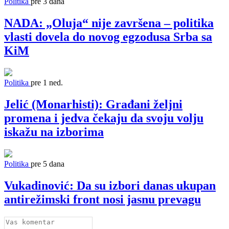
Politika
pre 3 dana
NADA: „Oluja“ nije završena – politika
vlasti dovela do novog egzodusa Srba sa
KiM
Politika
pre 1 ned.
Jelić (Monarhisti): Građani željni
promena i jedva čekaju da svoju volju
iskažu na izborima
Politika
pre 5 dana
Vukadinović: Da su izbori danas ukupan
antirežimski front nosi jasnu prevagu