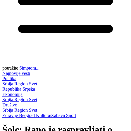
potražite
Simptom...
Najnovije vesti
Politika
Srbija
Region
Svet
Republika Srpska
Ekonomija
Srbija
Region
Svet
Društvo
Srbija
Region
Svet
Zdravlje
Beograd
Kultura/Zabava
Sport
Šolc: Rano je raspravljati o