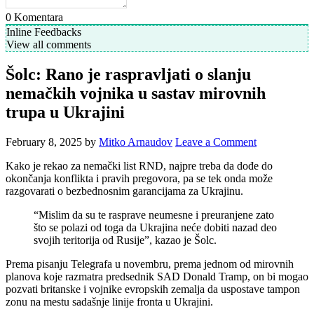
0
Komentara
Inline Feedbacks
View all comments
Šolc: Rano je raspravljati o slanju
nemačkih vojnika u sastav mirovnih
trupa u Ukrajini
February 8, 2025
by
Mitko Arnaudov
Leave a Comment
Kako je rekao za nemački list RND, najpre treba da dođe do
okončanja konflikta i pravih pregovora, pa se tek onda može
razgovarati o bezbednosnim garancijama za Ukrajinu.
“Mislim da su te rasprave neumesne i preuranjene zato
što se polazi od toga da Ukrajina neće dobiti nazad deo
svojih teritorija od Rusije”, kazao je Šolc.
Prema pisanju Telegrafa u novembru, prema jednom od mirovnih
planova koje razmatra predsednik SAD Donald Tramp, on bi mogao
pozvati britanske i vojnike evropskih zemalja da uspostave tampon
zonu na mestu sadašnje linije fronta u Ukrajini.