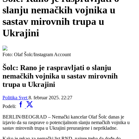
slanju nemačkih vojnika u
sastav mirovnih trupa u
Ukrajini
Foto: Olaf Šolc/Instagram Account
Šolc: Rano je raspravljati o slanju
nemačkih vojnika u sastav mirovnih
trupa u Ukrajini
Politika
Svet
8. februar 2025. 22:27
Podeli:
BERLIN/BEOGRAD – Nemački kancelar Olaf Šolc danas je
izjavio da su rasprave o potencijalnom slanju nemačkih vojnika u
sastav mirovnih trupa u Ukrajini preuranjene i neprikladne.
Kako je rekao za nemački list RND, najpre treba da dođe do