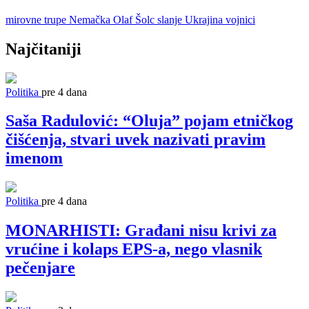
mirovne trupe
Nemačka
Olaf Šolc
slanje
Ukrajina
vojnici
Najčitaniji
Politika
pre 4 dana
Saša Radulović: “Oluja” pojam etničkog
čišćenja, stvari uvek nazivati pravim
imenom
Politika
pre 4 dana
MONARHISTI: Građani nisu krivi za
vrućine i kolaps EPS-a, nego vlasnik
pečenjare