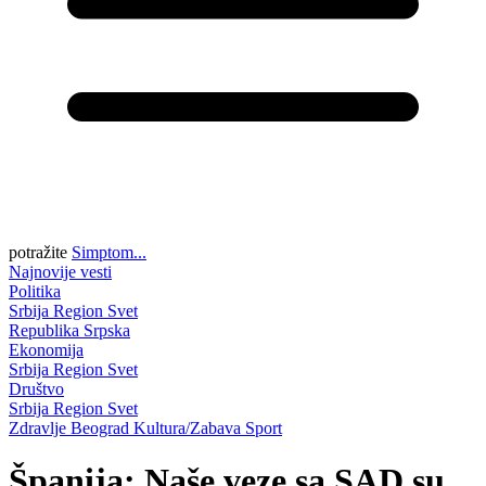
potražite
Simptom...
Najnovije vesti
Politika
Srbija
Region
Svet
Republika Srpska
Ekonomija
Srbija
Region
Svet
Društvo
Srbija
Region
Svet
Zdravlje
Beograd
Kultura/Zabava
Sport
Španija: Naše veze sa SAD su