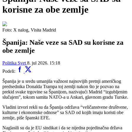
korisne za obe zemlje
Foto: X nalog, Visita Madrid
Španija: Naše veze sa SAD su korisne za
obe zemlje
Politika
Svet
8. jul 2026. 15:18
Podeli:
Španija je u sredu umanjila važnost najnovijih pretnji američkog
predsednika Donalda Trampa toj zemlji nakon što je pozvao na
prekid svake trgovine sa Španijom, nazivajući Madrid “izgubljenim
slučajem”, tokom samita NATO-a u Ankari, glavnom gradu Turske.
Vladini izvori rekli su da Španija održava “veličanstvene društvene,
kulturne i ekonomske odnose” sa SAD od kojih imaju koristi obe
zemlje, piše španski EFE.
Naglasili su da je EU sindikat i da se nijedna pojedinačna država