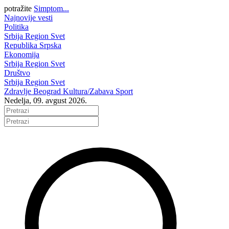
potražite
Simptom...
Najnovije vesti
Politika
Srbija
Region
Svet
Republika Srpska
Ekonomija
Srbija
Region
Svet
Društvo
Srbija
Region
Svet
Zdravlje
Beograd
Kultura/Zabava
Sport
Nedelja, 09. avgust 2026.