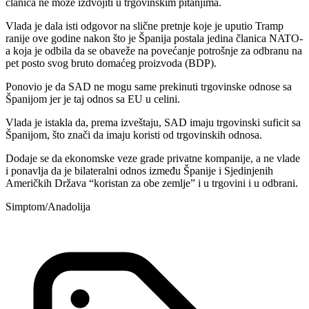
članica ne može izdvojiti u trgovinskim pitanjima.
Vlada je dala isti odgovor na slične pretnje koje je uputio Tramp
ranije ove godine nakon što je Španija postala jedina članica NATO-
a koja je odbila da se obaveže na povećanje potrošnje za odbranu na
pet posto svog bruto domaćeg proizvoda (BDP).
Ponovio je da SAD ne mogu same prekinuti trgovinske odnose sa
Španijom jer je taj odnos sa EU u celini.
Vlada je istakla da, prema izveštaju, SAD imaju trgovinski suficit sa
Španijom, što znači da imaju koristi od trgovinskih odnosa.
Dodaje se da ekonomske veze grade privatne kompanije, a ne vlade
i ponavlja da je bilateralni odnos između Španije i Sjedinjenih
Američkih Država “koristan za obe zemlje” i u trgovini i u odbrani.
Simptom/Anadolija