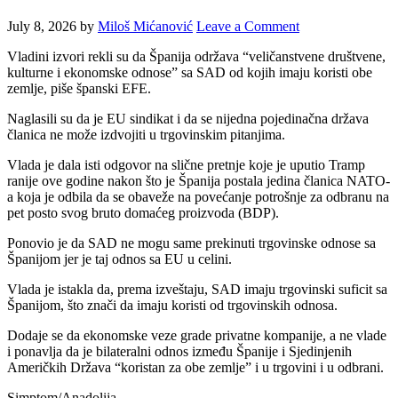
July 8, 2026
by
Miloš Mićanović
Leave a Comment
Vladini izvori rekli su da Španija održava “veličanstvene društvene,
kulturne i ekonomske odnose” sa SAD od kojih imaju koristi obe
zemlje, piše španski EFE.
Naglasili su da je EU sindikat i da se nijedna pojedinačna država
članica ne može izdvojiti u trgovinskim pitanjima.
Vlada je dala isti odgovor na slične pretnje koje je uputio Tramp
ranije ove godine nakon što je Španija postala jedina članica NATO-
a koja je odbila da se obaveže na povećanje potrošnje za odbranu na
pet posto svog bruto domaćeg proizvoda (BDP).
Ponovio je da SAD ne mogu same prekinuti trgovinske odnose sa
Španijom jer je taj odnos sa EU u celini.
Vlada je istakla da, prema izveštaju, SAD imaju trgovinski suficit sa
Španijom, što znači da imaju koristi od trgovinskih odnosa.
Dodaje se da ekonomske veze grade privatne kompanije, a ne vlade
i ponavlja da je bilateralni odnos između Španije i Sjedinjenih
Američkih Država “koristan za obe zemlje” i u trgovini i u odbrani.
Simptom/Anadolija