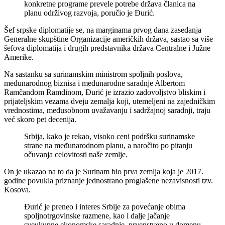
konkretne programe prevele potrebe država članica na
planu održivog razvoja, poručio je Đurić.
Šef srpske diplomatije se, na marginama prvog dana zasedanja
Generalne skupštine Organizacije američkih država, sastao sa više
šefova diplomatija i drugih predstavnika država Centralne i Južne
Amerike.
Na sastanku sa surinamskim ministrom spoljnih poslova,
međunarodnog biznisa i međunarodne saradnje Albertom
Ramčandom Ramdinom, Đurić je izrazio zadovoljstvo bliskim i
prijateljskim vezama dveju zemalja koji, utemeljeni na zajedničkim
vrednostima, međusobnom uvažavanju i sadržajnoj saradnji, traju
već skoro pet decenija.
Srbija, kako je rekao, visoko ceni podršku surinamske
strane na međunarodnom planu, a naročito po pitanju
očuvanja celovitosti naše zemlje.
On je ukazao na to da je Surinam bio prva zemlja koja je 2017.
godine povukla priznanje jednostrano proglašene nezavisnosti tzv.
Kosova.
Đurić je preneo i interes Srbije za povećanje obima
spoljnotrgovinske razmene, kao i dalje jačanje
sveukupne ekonomske saradnje, prvenstveno u domenu