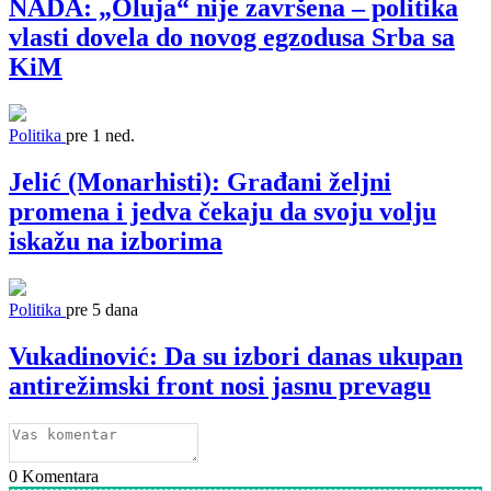
NADA: „Oluja“ nije završena – politika
vlasti dovela do novog egzodusa Srba sa
KiM
Politika
pre 1 ned.
Jelić (Monarhisti): Građani željni
promena i jedva čekaju da svoju volju
iskažu na izborima
Politika
pre 5 dana
Vukadinović: Da su izbori danas ukupan
antirežimski front nosi jasnu prevagu
0
Komentara