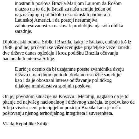
inostranih poslova Brazila Marijom Laurom da Rošom
ukazao na to da je Brazil za našu zemlju jedan od
najznačajnijih političkih i ekonomskih partnera u
Latinskoj Americi, i da postoji nesumnjiva
zainteresovanost za nastavak produbljivanja svih oblika
saradnje.
Diplomatski odnosi Srbije i Brazila, kako je istakao, datiraju još iz
1938. godine, pri čemu se višedecenijske prijateljske veze između
dve države danas ogledaju i kroz podršku Brazila očuvanju
nacionalnih interesa Srbije.
Đurić je ocenio da bi uzajamne posete zvaničnika dveju
država u narednom periodu dodatno osnažile saradnju,
kao i da je obostrani interes održavanje političkog
dijaloga ministarstava spoljnih poslova.
On je, povodom situacije na Kosovu i Metohiji, naglasio da je to
pitanje od najvišeg nacionalnog i državnog značaja, te podvukao da
Srbija visoko ceni principijelnu poziciju Brazila kada je reč o
poštovanju njenog teritorijalnog integriteta i suvereniteta.
Vlada Republike Srbije