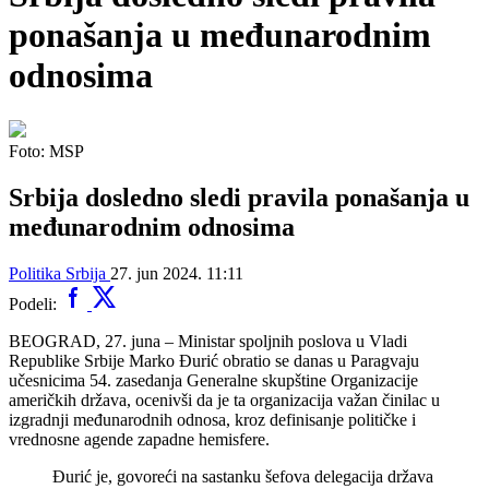
ponašanja u međunarodnim
odnosima
Foto: MSP
Srbija dosledno sledi pravila ponašanja u
međunarodnim odnosima
Politika
Srbija
27. jun 2024. 11:11
Podeli:
BEOGRAD, 27. juna – Ministar spoljnih poslova u Vladi
Republike Srbije Marko Đurić obratio se danas u Paragvaju
učesnicima 54. zasedanja Generalne skupštine Organizacije
američkih država, ocenivši da je ta organizacija važan činilac u
izgradnji međunarodnih odnosa, kroz definisanje političke i
vrednosne agende zapadne hemisfere.
Đurić je, govoreći na sastanku šefova delegacija država