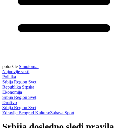
potražite
Simptom...
Najnovije vesti
Politika
Srbija
Region
Svet
Republika Srpska
Ekonomija
Srbija
Region
Svet
Društvo
Srbija
Region
Svet
Zdravlje
Beograd
Kultura/Zabava
Sport
Srbija dosledno sledi pravila