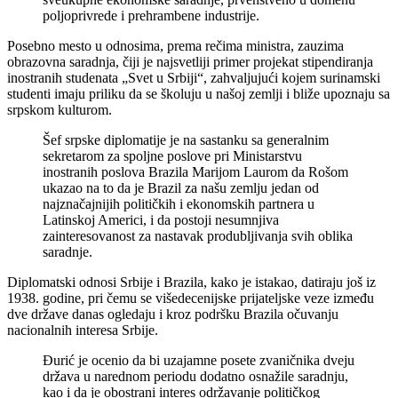
poljoprivrede i prehrambene industrije.
Posebno mesto u odnosima, prema rečima ministra, zauzima
obrazovna saradnja, čiji je najsvetliji primer projekat stipendiranja
inostranih studenata „Svet u Srbiji“, zahvaljujući kojem surinamski
studenti imaju priliku da se školuju u našoj zemlji i bliže upoznaju sa
srpskom kulturom.
Šef srpske diplomatije je na sastanku sa generalnim
sekretarom za spoljne poslove pri Ministarstvu
inostranih poslova Brazila Marijom Laurom da Rošom
ukazao na to da je Brazil za našu zemlju jedan od
najznačajnijih političkih i ekonomskih partnera u
Latinskoj Americi, i da postoji nesumnjiva
zainteresovanost za nastavak produbljivanja svih oblika
saradnje.
Diplomatski odnosi Srbije i Brazila, kako je istakao, datiraju još iz
1938. godine, pri čemu se višedecenijske prijateljske veze između
dve države danas ogledaju i kroz podršku Brazila očuvanju
nacionalnih interesa Srbije.
Đurić je ocenio da bi uzajamne posete zvaničnika dveju
država u narednom periodu dodatno osnažile saradnju,
kao i da je obostrani interes održavanje političkog