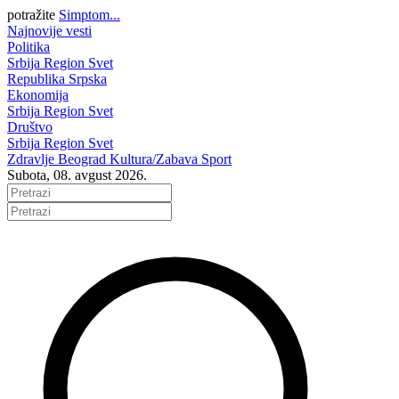
potražite
Simptom...
Najnovije vesti
Politika
Srbija
Region
Svet
Republika Srpska
Ekonomija
Srbija
Region
Svet
Društvo
Srbija
Region
Svet
Zdravlje
Beograd
Kultura/Zabava
Sport
Subota, 08. avgust 2026.