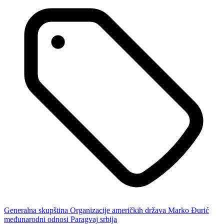
Generalna skupština Organizacije američkih država
Marko Đurić
međunarodni odnosi
Paragvaj
srbija