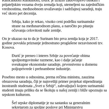
Ramčandom Ramdinom, Đurić je izrazio zadovoljstvo bliskim i
prijateljskim vezama dveju zemalja koji, utemeljeni na zajedničkim
vrednostima, međusobnom uvažavanju i sadržajnoj saradnji, traju
već skoro pet decenija.
Srbija, kako je rekao, visoko ceni podršku surinamske
strane na međunarodnom planu, a naročito po pitanju
očuvanja celovitosti naše zemlje.
On je ukazao na to da je Surinam bio prva zemlja koja je 2017.
godine povukla priznanje jednostrano proglašene nezavisnosti tzv.
Kosova.
Đurić je preneo i interes Srbije za povećanje obima
spoljnotrgovinske razmene, kao i dalje jačanje
sveukupne ekonomske saradnje, prvenstveno u domenu
poljoprivrede i prehrambene industrije.
Posebno mesto u odnosima, prema rečima ministra, zauzima
obrazovna saradnja, čiji je najsvetliji primer projekat stipendiranja
inostranih studenata „Svet u Srbiji“, zahvaljujući kojem surinamski
studenti imaju priliku da se školuju u našoj zemlji i bliže upoznaju sa
srpskom kulturom.
Šef srpske diplomatije je na sastanku sa generalnim
sekretarom za spoljne poslove pri Ministarstvu