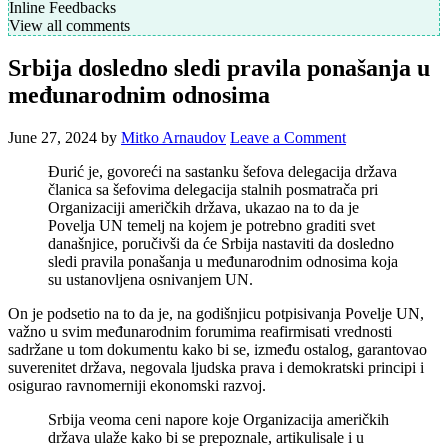
Inline Feedbacks
View all comments
Srbija dosledno sledi pravila ponašanja u
međunarodnim odnosima
June 27, 2024
by
Mitko Arnaudov
Leave a Comment
Đurić je, govoreći na sastanku šefova delegacija država
članica sa šefovima delegacija stalnih posmatrača pri
Organizaciji američkih država, ukazao na to da je
Povelja UN temelj na kojem je potrebno graditi svet
današnjice, poručivši da će Srbija nastaviti da dosledno
sledi pravila ponašanja u međunarodnim odnosima koja
su ustanovljena osnivanjem UN.
On je podsetio na to da je, na godišnjicu potpisivanja Povelje UN,
važno u svim međunarodnim forumima reafirmisati vrednosti
sadržane u tom dokumentu kako bi se, između ostalog, garantovao
suverenitet država, negovala ljudska prava i demokratski principi i
osigurao ravnomerniji ekonomski razvoj.
Srbija veoma ceni napore koje Organizacija američkih
država ulaže kako bi se prepoznale, artikulisale i u