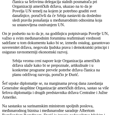
članica sa šefovima delegacija stalnih posmatrača pri
Organizaciji američkih država, ukazao na to da je
Povelja UN temelj na kojem je potrebno graditi svet
današnjice, poručivši da će Srbija nastaviti da dosledno
sledi pravila ponašanja u međunarodnim odnosima koja
su ustanovljena osnivanjem UN.
On je podsetio na to da je, na godišnjicu potpisivanja Povelje UN,
važno u svim međunarodnim forumima reafirmisati vrednosti
sadržane u tom dokumentu kako bi se, između ostalog, garantovao
suverenitet država, negovala ljudska prava i demokratski principi i
osigurao ravnomerniji ekonomski razvoj.
Srbija veoma ceni napore koje Organizacija američkih
država ulaže kako bi se prepoznale, artikulisale i u
konkretne programe prevele potrebe država članica na
planu održivog razvoja, poručio je Đurić.
Šef srpske diplomatije se, na marginama prvog dana zasedanja
Generalne skupštine Organizacije američkih država, sastao sa više
šefova diplomatija i drugih predstavnika država Centralne i Južne
Amerike.
Na sastanku sa surinamskim ministrom spoljnih poslova,
međunarodnog biznisa i međunarodne saradnje Albertom