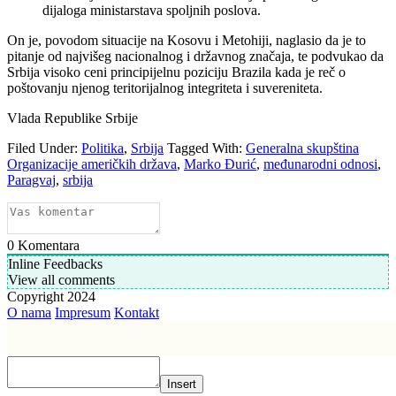
dijaloga ministarstava spoljnih poslova.
On je, povodom situacije na Kosovu i Metohiji, naglasio da je to
pitanje od najvišeg nacionalnog i državnog značaja, te podvukao da
Srbija visoko ceni principijelnu poziciju Brazila kada je reč o
poštovanju njenog teritorijalnog integriteta i suvereniteta.
Vlada Republike Srbije
Filed Under:
Politika
,
Srbija
Tagged With:
Generalna skupština
Organizacije američkih država
,
Marko Đurić
,
međunarodni odnosi
,
Paragvaj
,
srbija
0
Komentara
Inline Feedbacks
View all comments
Copyright 2024
O nama
Impresum
Kontakt
Insert