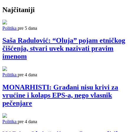
Najčitaniji
Politika
pre 5 dana
Saša Radulović: “Oluja” pojam etničkog
čišćenja, stvari uvek nazivati pravim
imenom
Politika
pre 4 dana
MONARHISTI: Građani nisu krivi za
vrućine i kolaps EPS-a, nego vlasnik
pečenjare
Politika
pre 4 dana