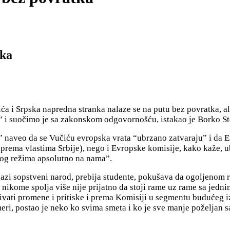
tka
a i Srpska napredna stranka nalaze se na putu bez povratka, ali
 i suočimo je sa zakonskom odgovornošću, istakao je Borko St
a” naveo da se Vučiću evropska vrata
“ubrzano zatvaraju” i da 
rema vlastima Srbije), nego i Evropske komisije, kako kaže, u
nog režima apsolutno na nama”.
gazi sopstveni narod, prebija studente,
pokušava da ogoljenom re
,
nikome spolja više nije prijatno
da stoji rame uz rame sa jedn
ivati promene i pritiske i prema Komisiji u segmentu budućeg i
meri, postao je neko ko svima smeta i ko je sve manje poželjan 