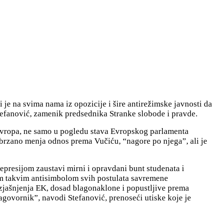
 je na svima nama iz opozicije i šire antirežimske javnosti da
efanović, zamenik predsednika Stranke slobode i pravde.
Evropa, ne samo u pogledu stava Evropskog parlamenta
brzano menja odnos prema Vučiću, “nagore po njega”, ali je
presijom zaustavi mirni i opravdani bunt studenata i
im takvim antisimbolom svih postulata savremene
zjašnjenja EK, dosad blagonaklone i popustljive prema
sagovornik”, navodi Stefanović, prenoseći utiske koje je