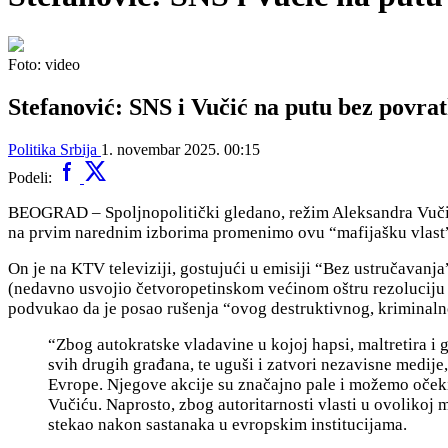
Foto: video
Stefanović: SNS i Vučić na putu bez povra
Politika
Srbija
1. novembar 2025. 00:15
Podeli:
BEOGRAD – S
poljnopolitički gledano, režim Aleksandra Vučić
na prvim narednim izborima promenimo ovu “mafijašku vlast”
On je na KTV televiziji, gostujući u emisiji “Bez ustručavanj
(nedavno usvojio četvoropetinskom većinom oštru rezoluciju p
podvukao da je posao rušenja “ovog destruktivnog, kriminal
“Zbog autokratske vladavine u kojoj hapsi, maltretira i 
svih drugih građana, te uguši i zatvori nezavisne medije
Evrope. N
jegove akcije su značajno pale i možemo oček
Vučiću. Naprosto, zbog autoritarnosti vlasti u ovolikoj 
stekao nakon sastanaka u evropskim institucijama.