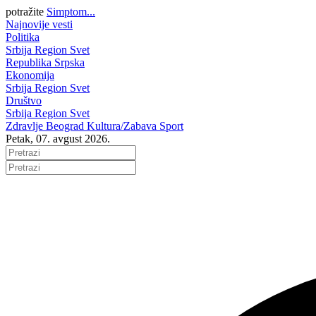
potražite
Simptom...
Najnovije vesti
Politika
Srbija
Region
Svet
Republika Srpska
Ekonomija
Srbija
Region
Svet
Društvo
Srbija
Region
Svet
Zdravlje
Beograd
Kultura/Zabava
Sport
Petak, 07. avgust 2026.