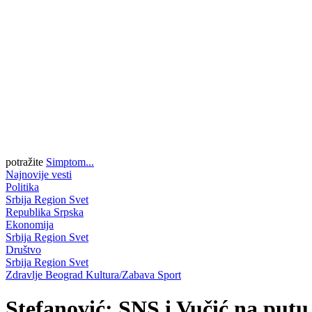
potražite
Simptom...
Najnovije vesti
Politika
Srbija
Region
Svet
Republika Srpska
Ekonomija
Srbija
Region
Svet
Društvo
Srbija
Region
Svet
Zdravlje
Beograd
Kultura/Zabava
Sport
Stefanović: SNS i Vučić na putu