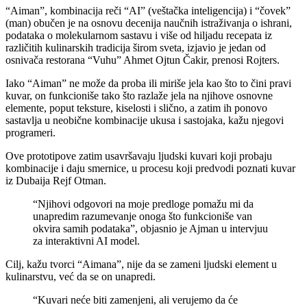
“Aiman”, kombinacija reči “AI” (veštačka inteligencija) i “čovek”
(man) obučen je na osnovu decenija naučnih istraživanja o ishrani,
podataka o molekularnom sastavu i više od hiljadu recepata iz
različitih kulinarskih tradicija širom sveta, izjavio je jedan od
osnivača restorana “Vuhu” Ahmet Ojtun Čakir, prenosi Rojters.
Iako “Aiman” ne može da proba ili miriše jela kao što to čini pravi
kuvar, on funkcioniše tako što razlaže jela na njihove osnovne
elemente, poput teksture, kiselosti i slično, a zatim ih ponovo
sastavlja u neobične kombinacije ukusa i sastojaka, kažu njegovi
programeri.
Ove prototipove zatim usavršavaju ljudski kuvari koji probaju
kombinacije i daju smernice, u procesu koji predvodi poznati kuvar
iz Dubaija Rejf Otman.
“Njihovi odgovori na moje predloge pomažu mi da
unapredim razumevanje onoga što funkcioniše van
okvira samih podataka”, objasnio je Ajman u intervjuu
za interaktivni AI model.
Cilj, kažu tvorci “Aimana”, nije da se zameni ljudski element u
kulinarstvu, već da se on unapredi.
“Kuvari neće biti zamenjeni, ali verujemo da će