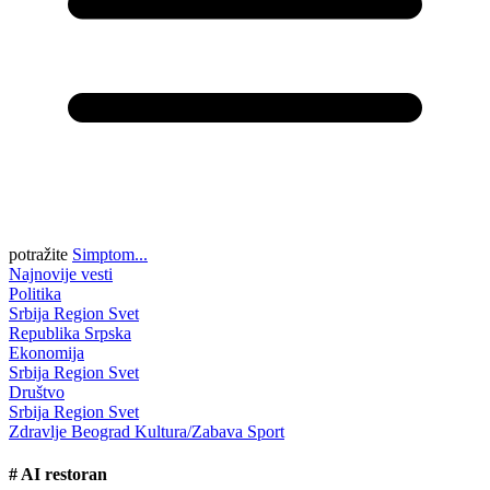
potražite
Simptom...
Najnovije vesti
Politika
Srbija
Region
Svet
Republika Srpska
Ekonomija
Srbija
Region
Svet
Društvo
Srbija
Region
Svet
Zdravlje
Beograd
Kultura/Zabava
Sport
#
AI restoran