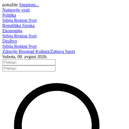
potražite
Simptom...
Najnovije vesti
Politika
Srbija
Region
Svet
Republika Srpska
Ekonomija
Srbija
Region
Svet
Društvo
Srbija
Region
Svet
Zdravlje
Beograd
Kultura/Zabava
Sport
Subota, 08. avgust 2026.