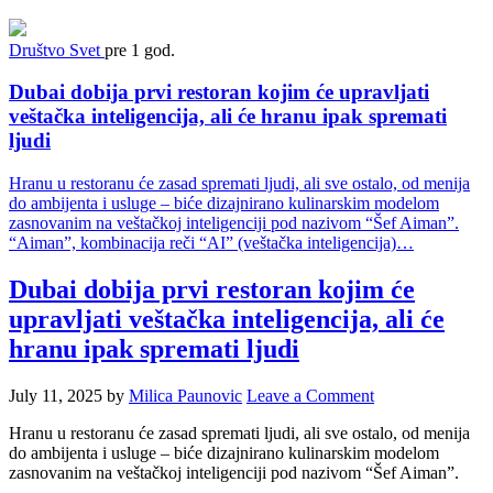
Društvo
Svet
pre 1 god.
Dubai dobija prvi restoran kojim će upravljati
veštačka inteligencija, ali će hranu ipak spremati
ljudi
Hranu u restoranu će zasad spremati ljudi, ali sve ostalo, od menija
do ambijenta i usluge – biće dizajnirano kulinarskim modelom
zasnovanim na veštačkoj inteligenciji pod nazivom “Šef Aiman”.
“Aiman”, kombinacija reči “AI” (veštačka inteligencija)…
Dubai dobija prvi restoran kojim će
upravljati veštačka inteligencija, ali će
hranu ipak spremati ljudi
July 11, 2025
by
Milica Paunovic
Leave a Comment
Hranu u restoranu će zasad spremati ljudi, ali sve ostalo, od menija
do ambijenta i usluge – biće dizajnirano kulinarskim modelom
zasnovanim na veštačkoj inteligenciji pod nazivom “Šef Aiman”.