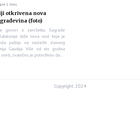
pre 2 mes.
ji otkrivena nova
građevina (foto)
se govori o završetku Sagrade
Katalonije stiže nova vest koja je
ula pažnju na nasleđe slavnog
onija Gaudija. Više od sto godina
 smrti, zvanično je potvrđeno da…
Copyright 2024