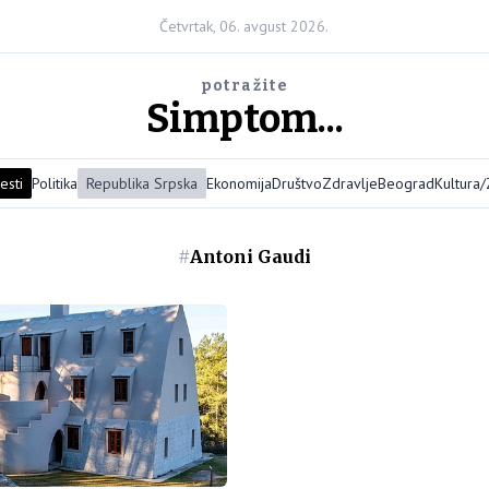
Četvrtak, 06. avgust 2026.
potražite
Simptom...
esti
Politika
Republika Srpska
Ekonomija
Društvo
Zdravlje
Beograd
Kultura
#
Antoni Gaudi