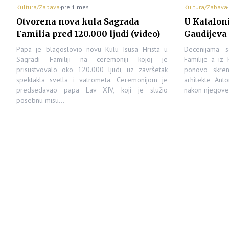
Kultura/Zabava
pre 1 mes.
Kultura/Zabava
Otvorena nova kula Sagrada
U Kataloni
Familia pred 120.000 ljudi (video)
Gaudijeva 
Papa je blagoslovio novu Kulu Isusa Hrista u
Decenijama 
Sagradi Familiji na ceremoniji kojoj je
Familije a iz 
prisustvovalo oko 120.000 ljudi, uz završetak
ponovo skren
spektakla svetla i vatrometa. Ceremonijom je
arhitekte Ant
predsedavao papa Lav XIV, koji je služio
nakon njegove
posebnu misu…