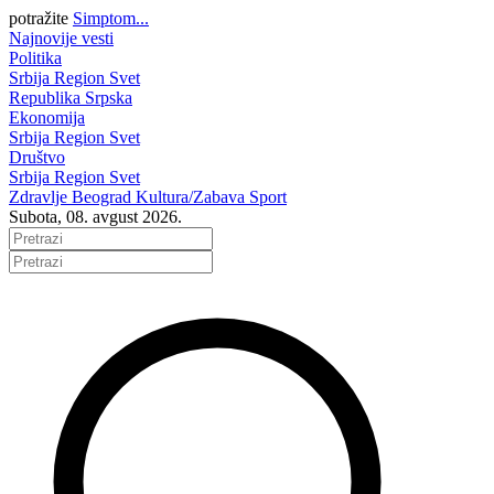
potražite
Simptom...
Najnovije vesti
Politika
Srbija
Region
Svet
Republika Srpska
Ekonomija
Srbija
Region
Svet
Društvo
Srbija
Region
Svet
Zdravlje
Beograd
Kultura/Zabava
Sport
Subota, 08. avgust 2026.