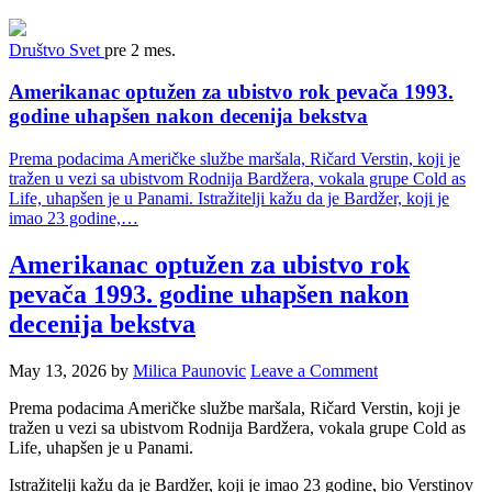
Društvo
Svet
pre 2 mes.
Amerikanac optužen za ubistvo rok pevača 1993.
godine uhapšen nakon decenija bekstva
Prema podacima Američke službe maršala, Ričard Verstin, koji je
tražen u vezi sa ubistvom Rodnija Bardžera, vokala grupe Cold as
Life, uhapšen je u Panami. Istražitelji kažu da je Bardžer, koji je
imao 23 godine,…
Amerikanac optužen za ubistvo rok
pevača 1993. godine uhapšen nakon
decenija bekstva
May 13, 2026
by
Milica Paunovic
Leave a Comment
Prema podacima Američke službe maršala, Ričard Verstin, koji je
tražen u vezi sa ubistvom Rodnija Bardžera, vokala grupe Cold as
Life, uhapšen je u Panami.
Istražitelji kažu da je Bardžer, koji je imao 23 godine, bio Verstinov