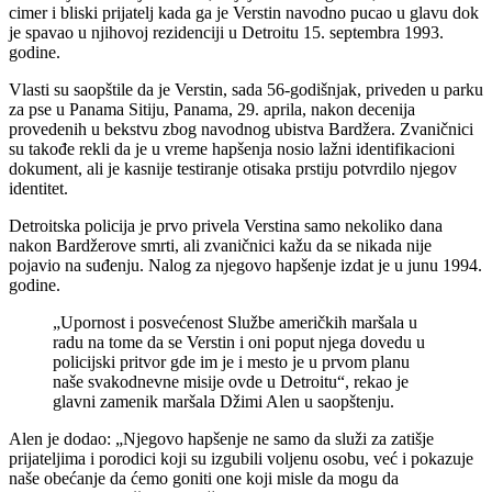
cimer i bliski prijatelj kada ga je Verstin navodno pucao u glavu dok
je spavao u njihovoj rezidenciji u Detroitu 15. septembra 1993.
godine.
Vlasti su saopštile da je Verstin, sada 56-godišnjak, priveden u parku
za pse u Panama Sitiju, Panama, 29. aprila, nakon decenija
provedenih u bekstvu zbog navodnog ubistva Bardžera. Zvaničnici
su takođe rekli da je u vreme hapšenja nosio lažni identifikacioni
dokument, ali je kasnije testiranje otisaka prstiju potvrdilo njegov
identitet.
Detroitska policija je prvo privela Verstina samo nekoliko dana
nakon Bardžerove smrti, ali zvaničnici kažu da se nikada nije
pojavio na suđenju. Nalog za njegovo hapšenje izdat je u junu 1994.
godine.
„Upornost i posvećenost Službe američkih maršala u
radu na tome da se Verstin i oni poput njega dovedu u
policijski pritvor gde im je i mesto je u prvom planu
naše svakodnevne misije ovde u Detroitu“, rekao je
glavni zamenik maršala Džimi Alen u saopštenju.
Alen je dodao: „Njegovo hapšenje ne samo da služi za zatišje
prijateljima i porodici koji su izgubili voljenu osobu, već i pokazuje
naše obećanje da ćemo goniti one koji misle da mogu da