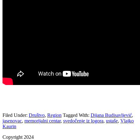
Filed Under:
Društvo
,
Region
Tagged With:
Dijana Budisavljević
,
jasenovac
,
memorijalni centar
,
svedočenje iz logora
,
ustaše
,
Vlajko
Kaurin
Copyright 2024