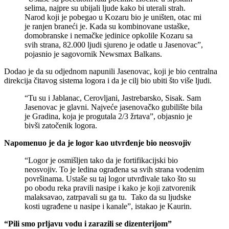
selima, najpre su ubijali ljude kako bi uterali strah.
Narod koji je pobegao u Kozaru bio je uništen, otac mi
je ranjen braneći je. Kada su kombinovane ustaške,
domobranske i nemačke jedinice opkolile Kozaru sa
svih strana, 82.000 ljudi sjureno je odatle u Jasenovac”,
pojasnio je sagovornik Newsmax Balkans.
Dodao je da su odjednom napunili Jasenovac, koji je bio centralna
direkcija čitavog sistema logora i da je cilj bio ubiti što više ljudi.
“Tu su i Jablanac, Cerovljani, Jastrebarsko, Sisak. Sam
Jasenovac je glavni. Najveće jasenovačko gubilište bila
je Gradina, koja je progutala 2/3 žrtava”, objasnio je
bivši zatočenik logora.
Napomenuo je da je logor kao utvrđenje bio neosvojiv
“Logor je osmišljen tako da je fortifikacijski bio
neosvojiv. To je ledina ograđena sa svih strana vodenim
površinama. Ustaše su taj logor utvrđivale tako što su
po obodu reka pravili nasipe i kako je koji zatvorenik
malaksavao, zatrpavali su ga tu. Tako da su ljudske
kosti ugrađene u nasipe i kanale”, istakao je Kaurin.
“Pili smo prljavu vodu i zarazili se dizenterijom”