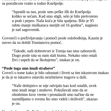
sa porodicom vratio u rodno Knešpolje.
“Ispratili su nas, posle smo peške išli do Knešpolja
koliko se sećam. Kad smo stigli, selo je bilo pretvoreno
u prah i pepeo. Naša kuća je bila spaljena. Bilo je 95
odsto manje muškaraca starijih od 16 godina”, naglasio
je naš sagovornik.
Govoreći o preživljavanju i pomoći posle oslobođenja, Kaurin je
naveo da su dobili Trumanovu pomoć.
“Takođe, naši dobrotvori iz Tornja nas nisu zaboravili.
Dugo posle rata su nam slali hranu. Nekako smo ostali
živi i uspeli da se školujemo”, istakao je on.
“Posle toga smo imali strahove”
Goveći o tome kako je bilo odrastati i živeti sa tim iskustvom istakao
je da je to iskustvo ostavilo neizbirisive tragove u duši.
“Naše detinjstvo se nije odvijalo kao kod ostalih, uvek
smo imali stege i strahove. Pokušavali smo da se
ohrabrimo kroz vreme i pronalazili smo načine da ne
razmišljamo o svemu što smo videli i doživeli”, ukazao
je on.