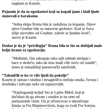
naglasio je Kaurin.
Pojasnio je da su egzekutori koji su kopali jame i klali ljude
stanovali u barakama
“Jedna ekipa Roma bila je zadužena za kopanje, čitave
njive Gradine bile su masovne grobnice. Kad se Sava
izlije nizvodno od Gradine, zabele se ljudske kosti”,
naveo je Kaurin.
Dodao je da je “privilegija” Roma bila to što su dobijali malo
bolju hranu za egzekuciju.
“Međutim, čim zakopaju raku njih odmah streljaju i
bace u sledeću, tako da nisu imali više sreće od ostalih”,
izneo je nekadašnji jasenovački zatočenik.
“Takmičili se ko će više ljudi da pokolje”
Kaurin je opisao i strašnu i nesagledivu mržnju ustaša, čuvara i
doušnika i izdvojio neke od najsurovijih.
“Najzlogasniji koljač bio je Ljubo Miloš, koji je
dočekao da ga uhvate i osuđen je na smrt od
partizanskih vlasti. On je učestvovao u takmičenju
klanja sa Fra Majstorovićem, koga su zvali Fra Sotona.