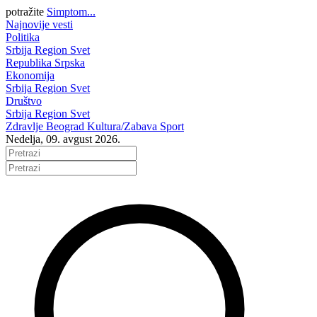
potražite
Simptom...
Najnovije vesti
Politika
Srbija
Region
Svet
Republika Srpska
Ekonomija
Srbija
Region
Svet
Društvo
Srbija
Region
Svet
Zdravlje
Beograd
Kultura/Zabava
Sport
Nedelja, 09. avgust 2026.