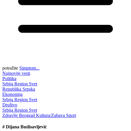
potražite
Simptom...
Najnovije vesti
Politika
Srbija
Region
Svet
Republika Srpska
Ekonomija
Srbija
Region
Svet
Društvo
Srbija
Region
Svet
Zdravlje
Beograd
Kultura/Zabava
Sport
#
Dijana Budisavljević