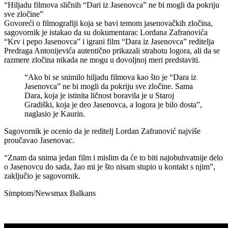
“Hiljadu filmova sličnih “Dari iz Jasenovca” ne bi mogli da pokriju
sve zločine”
Govoreći o filmografiji koja se bavi temom jasenovačkih zločina,
sagovornik je istakao da su dokumentarac Lordana Zafranovića
“Krv i pepo Jasenovca” i igrani film “Dara iz Jasenovca” reditelja
Predraga Antonijevića autentično prikazali strahotu logora, ali da se
razmere zločina nikada ne mogu u dovoljnoj meri predstaviti.
“Ako bi se snimilo hiljadu filmova kao što je “Dara iz
Jasenovca” ne bi mogli da pokriju sve zločine. Sama
Dara, koja je istinita ličnost boravila je u Staroj
Gradiški, koja je deo Jasenovca, a logora je bilo dosta”,
naglasio je Kaurin.
Sagovornik je ocenio da je reditelj Lordan Zafranović najviše
proučavao Jasenovac.
“Znam da snima jedan film i mislim da će to biti najobuhvatnije delo
o Jasenovcu do sada, žao mi je što nisam stupio u kontakt s njim”,
zaključio je sagovornik.
Simptom/Newsmax Balkans