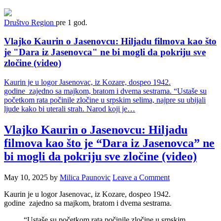
Društvo
Region
pre 1 god.
Vlajko Kaurin o Jasenovcu: Hiljadu filmova kao što
je "Dara iz Jasenovca" ne bi mogli da pokriju sve
zločine (video)
Kaurin je u logor Jasenovac, iz Kozare, dospeo 1942.
godine zajedno sa majkom, bratom i dvema sestrama. “Ustaše su
početkom rata počinile zločine u srpskim selima, najpre su ubijali
ljude kako bi uterali strah. Narod koji je…
Vlajko Kaurin o Jasenovcu: Hiljadu
filmova kao što je “Dara iz Jasenovca” ne
bi mogli da pokriju sve zločine (video)
May 10, 2025
by
Milica Paunovic
Leave a Comment
Kaurin je u logor Jasenovac, iz Kozare, dospeo 1942.
godine zajedno sa majkom, bratom i dvema sestrama.
“Ustaše su početkom rata počinile zločine u srpskim