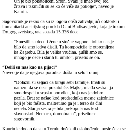
On je bio pokatoličeni Srbin. Svaki je imao svoj red
žrtava i takmičili su se ko će više da pokolje”, naveo je
Kaurin.
Sagovornik je rekao da su iz logora otišli zahvaljujući doktorki i
humanitarki austrijskog porekla Diani Budisavljević, koja je tokom
Drugog svetskog rata spasila 15.336 dece.
“Smestili su decu i žene u stočne vagone i toliko nas je
bilo da smo jedva disali. Ta kompozicija je otpremljena
ka Zagrebu. Bila je velika vrućina, gušili smo se,
mnogo je dece i starih tu umrlo”, prisetio se on.
“Delili su nas kao na pijaci”
Naveo je da je njegova porodica došla u selo Toranj.
“Dolazili su seljaci da biraju sebi familije. Imali su
nameru da se deca pokatoliče. Majka, mlađa sestra i ja
smo dospeli u srpsku porodicu, koja nas je dobro
pazila. Brat se našao kod predsednika mesne zajednice
koji je bio fašista, maltretirao ga je i terao da čini
nedela. Starija sestra je bila prekoputa nas kod
slavonskoh Nemaca, domobrana”, prisetio se
sagovornik.
Kaurin je dodao da su u Tornju dočekali oslobođenje, posle čega se