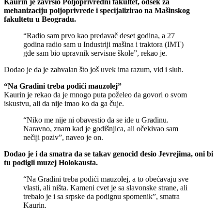
Kaurin je završio Poljoprivredni fakultet, odsek za
mehanizaciju poljoprivrede i specijalizirao na Mašinskog
fakultetu u Beogradu.
“Radio sam prvo kao predavač deset godina, a 27
godina radio sam u Industriji mašina i traktora (IMT)
gde sam bio upravnik servisne škole”, rekao je.
Dodao je da je zahvalan što još uvek ima razum, vid i sluh.
“Na Gradini treba podići mauzolej”
Kaurin je rekao da je mnogo puta poželeo da govori o svom
iskustvu, ali da nije imao ko da ga čuje.
“Niko me nije ni obavestio da se ide u Gradinu.
Naravno, znam kad je godišnjica, ali očekivao sam
nečiji poziv”, naveo je on.
Dodao je i da smatra da se takav genocid desio Jevrejima, oni bi
tu podigli muzej Holokausta.
“Na Gradini treba podići mauzolej, a to obećavaju sve
vlasti, ali ništa. Kameni cvet je sa slavonske strane, ali
trebalo je i sa srpske da podignu spomenik”, smatra
Kaurin.