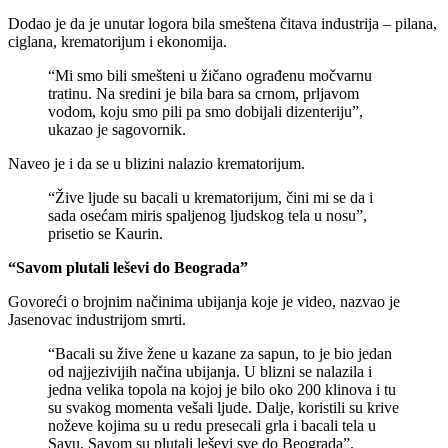
Dodao je da je unutar logora bila smeštena čitava industrija – pilana,
ciglana, krematorijum i ekonomija.
“Mi smo bili smešteni u žičano ograđenu močvarnu
tratinu. Na sredini je bila bara sa crnom, prljavom
vodom, koju smo pili pa smo dobijali dizenteriju”,
ukazao je sagovornik.
Naveo je i da se u blizini nalazio krematorijum.
“Žive ljude su bacali u krematorijum, čini mi se da i
sada osećam miris spaljenog ljudskog tela u nosu”,
prisetio se Kaurin.
“Savom plutali leševi do Beograda”
Govoreći o brojnim načinima ubijanja koje je video, nazvao je
Jasenovac industrijom smrti.
“Bacali su žive žene u kazane za sapun, to je bio jedan
od najjezivijih načina ubijanja. U blizni se nalazila i
jedna velika topola na kojoj je bilo oko 200 klinova i tu
su svakog momenta vešali ljude. Dalje, koristili su krive
noževe kojima su u redu presecali grla i bacali tela u
Savu. Savom su plutali leševi sve do Beograda”,