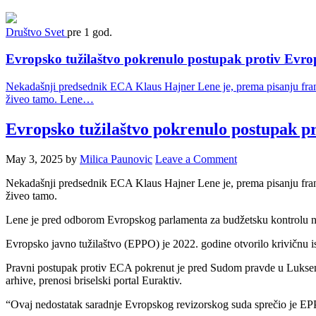
Društvo
Svet
pre 1 god.
Evropsko tužilaštvo pokrenulo postupak protiv Evro
Nekadašnji predsednik ECA Klaus Hajner Lene je, prema pisanju franc
živeo tamo. Lene…
Evropsko tužilaštvo pokrenulo postupak p
May 3, 2025
by
Milica Paunovic
Leave a Comment
Nekadašnji predsednik ECA Klaus Hajner Lene je, prema pisanju franc
živeo tamo.
Lene je pred odborom Evropskog parlamenta za budžetsku kontrolu neg
Evropsko javno tužilaštvo (EPPO) je 2022. godine otvorilo krivičnu is
Pravni postupak protiv ECA pokrenut je pred Sudom pravde u Luksembu
arhive, prenosi briselski portal Euraktiv.
“Ovaj nedostatak saradnje Evropskog revizorskog suda sprečio je EPPO 