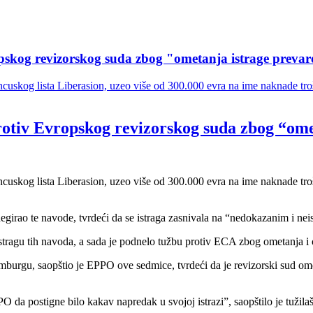
pskog revizorskog suda zbog "ometanja istrage prevar
uskog lista Liberasion, uzeo više od 300.000 evra na ime naknade troš
rotiv Evropskog revizorskog suda zbog “ome
uskog lista Liberasion, uzeo više od 300.000 evra na ime naknade troš
irao te navode, tvrdeći da se istraga zasnivala na “nedokazanim i neis
tragu tih navoda, a sada je podnelo tužbu protiv ECA zbog ometanja i o
rgu, saopštio je EPPO ove sedmice, tvrdeći da je revizorski sud ometa
da postigne bilo kakav napredak u svojoj istrazi”, saopštilo je tužilaš