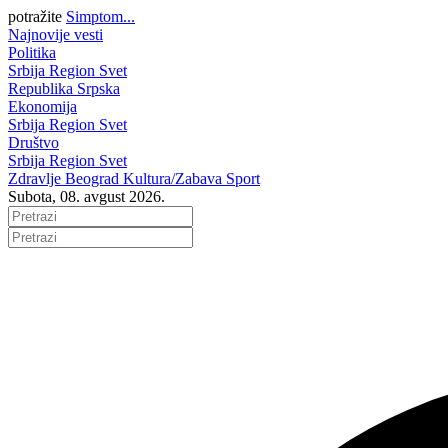
potražite
Simptom...
Najnovije vesti
Politika
Srbija
Region
Svet
Republika Srpska
Ekonomija
Srbija
Region
Svet
Društvo
Srbija
Region
Svet
Zdravlje
Beograd
Kultura/Zabava
Sport
Subota, 08. avgust 2026.