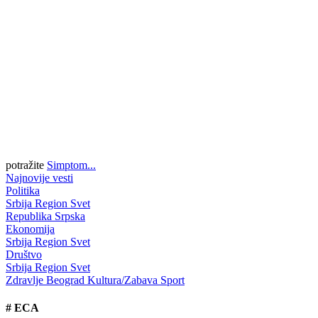
potražite
Simptom...
Najnovije vesti
Politika
Srbija
Region
Svet
Republika Srpska
Ekonomija
Srbija
Region
Svet
Društvo
Srbija
Region
Svet
Zdravlje
Beograd
Kultura/Zabava
Sport
#
ECA