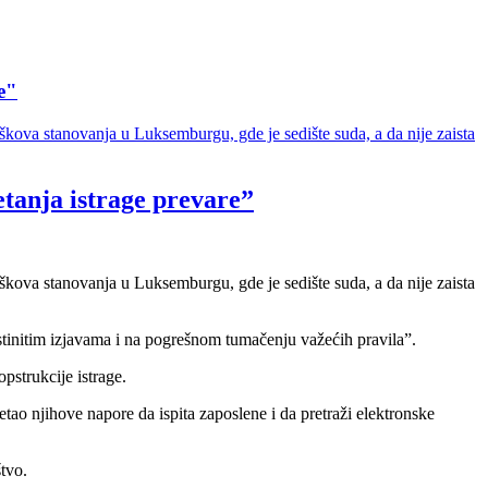
e"
kova stanovanja u Luksemburgu, gde je sedište suda, a da nije zaista
tanja istrage prevare”
kova stanovanja u Luksemburgu, gde je sedište suda, a da nije zaista
tinitim izjavama i na pogrešnom tumačenju važećih pravila”.
pstrukcije istrage.
o njihove napore da ispita zaposlene i da pretraži elektronske
tvo.