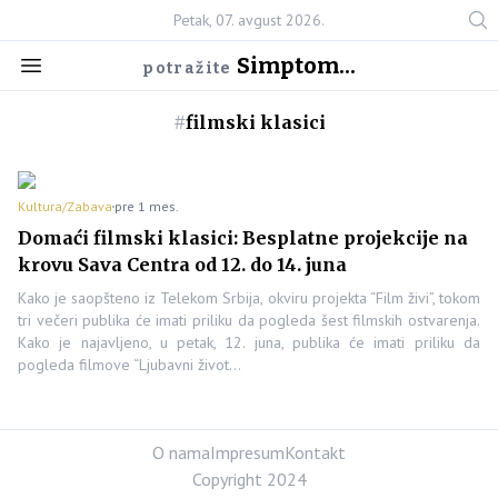
Petak, 07. avgust 2026.
Simptom...
potražite
#
filmski klasici
Kultura/Zabava
pre 1 mes.
Domaći filmski klasici: Besplatne projekcije na
krovu Sava Centra od 12. do 14. juna
Kako je saopšteno iz Telekom Srbija, okviru projekta “Film živi”, tokom
tri večeri publika će imati priliku da pogleda šest filmskih ostvarenja.
Kako je najavljeno, u petak, 12. juna, publika će imati priliku da
pogleda filmove “Ljubavni život…
O nama
Impresum
Kontakt
Copyright 2024