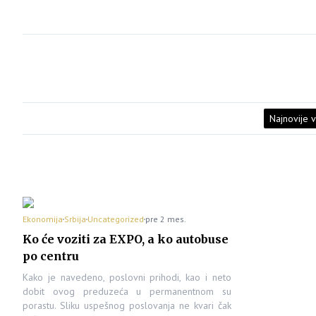
Najnovije v
Ekonomija
Srbija
Uncategorized
pre 2 mes.
Ko će voziti za EXPO, a ko autobuse
po centru
Kako je navedeno, poslovni prihodi, kao i neto
dobit ovog preduzeća u permanentnom su
porastu. Sliku uspešnog poslovanja ne kvari čak