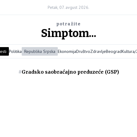
Petak, 07. avgust 2026.
potražite
Simptom...
esti
Politika
Republika Srpska
Ekonomija
Društvo
Zdravlje
Beograd
Kultura
#
Gradsko saobraćajno preduzeće (GSP)