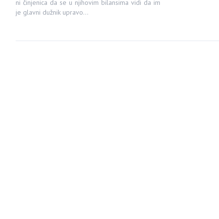
ni činjenica da se u njihovim bilansima vidi da im
je glavni dužnik upravo…