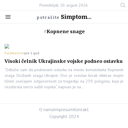
Ponedeljak, 10. avgust 2026.
Simptom...
potražite
#
Kopnene snage
Politika
Svet
pre 1 god.
Visoki čelnik Ukrajinske vojske podneo ostavku
“Odlučio sam da podnesem ostavku na mesto komandanta Kopnenih
snaga Oružanih snaga Ukrajine. Ovo je svestan korak diktiran mojim
ličnim osećajem odgovornosti za tragediju na 239. poligonu, koja je
rezultirala smrću naših vojnika”, napisao je na…
O nama
Impresum
Kontakt
Copyright 2024