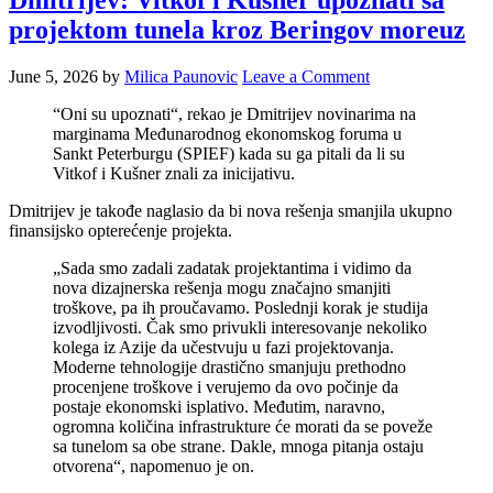
Dmitrijev: Vitkof i Kušner upoznati sa
projektom tunela kroz Beringov moreuz
June 5, 2026
by
Milica Paunovic
Leave a Comment
“Oni su upoznati“, rekao je Dmitrijev novinarima na
marginama Međunarodnog ekonomskog foruma u ​​
Sankt Peterburgu (SPIEF) kada su ga pitali da li su
Vitkof i Kušner znali za inicijativu.
Dmitrijev je takođe naglasio da bi nova rešenja smanjila ukupno
finansijsko opterećenje projekta.
„Sada smo zadali zadatak projektantima i vidimo da
nova dizajnerska rešenja mogu značajno smanjiti
troškove, pa ih proučavamo. Poslednji korak je studija
izvodljivosti. Čak smo privukli interesovanje nekoliko
kolega iz Azije da učestvuju u fazi projektovanja.
Moderne tehnologije drastično smanjuju prethodno
procenjene troškove i verujemo da ovo počinje da
postaje ekonomski isplativo. Međutim, naravno,
ogromna količina infrastrukture će morati da se poveže
sa tunelom sa obe strane. Dakle, mnoga pitanja ostaju
otvorena“, napomenuo je on.