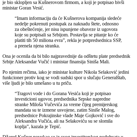
je bio sklopljen sa Kušnerovom firmom, a koji je potpisao bivši
ministar Goran Vesić.
“Imam informaciju da će Kušnerova kompanija sledeće
nedelje pokrenuti postupak za naknadu štete, odnosno
za obeštećenje, jer nisu ispunjene obaveze iz ugovora
koje su potpisali sa Srbijom. Postavlja se pitanje ko će
platiti tih 50 miliona evra”, rekla je potpredsednica SSP,
a prenela njena stranka.
Ona je ocenila da bi bilo najpravednije da odštetu plate predsednik
Srbije Aleksandar Vučić i ministar finansija Siniša Mali.
Po njenim rečima, iako je ministar kulture Nikola Selaković jedini
funkcioner protiv kog se vodi sudski spor u slučaju Generalštab,
više ljudi je bilo umešano u tu priču.
“Tragovi vode i do Gorana Vesića koji je potpisao
investicioni ugovor, predsednika Srpske napredne
stranke Miloša Vučevića za vreme čijeg premijerskog
mandata su te izmene usvojene, zatim Siniše Malog,
predsednice Pokrajinske vlade Maje Gojković i sve do
Aleksandra Vučića, ali na Selakoviću su se slomila
koplja”, kazala je Tepić.
Džared Kušner povukao se iz svog investitorskog poduhvata u