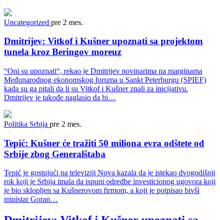
Uncategorized
pre 2 mes.
Dmitrijev: Vitkof i Kušner upoznati sa projektom
tunela kroz Beringov moreuz
“Oni su upoznati“, rekao je Dmitrijev novinarima na marginama
Međunarodnog ekonomskog foruma u ​​Sankt Peterburgu (SPIEF)
kada su ga pitali da li su Vitkof i Kušner znali za inicijativu.
Dmitrijev je takođe naglasio da bi…
Politika
Srbija
pre 2 mes.
Tepić: Kušner će tražiti 50 miliona evra odštete od
Srbije zbog Generalštaba
Tepić je gostujući na televiziji Nova kazala da je istekao dvogodišnji
rok koji je Srbija imala da ispuni odredbe investicionog ugovora koji
je bio sklopljen sa Kušnerovom firmom, a koji je potpisao bivši
ministar Goran…