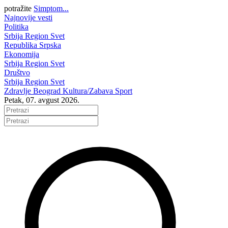
potražite
Simptom...
Najnovije vesti
Politika
Srbija
Region
Svet
Republika Srpska
Ekonomija
Srbija
Region
Svet
Društvo
Srbija
Region
Svet
Zdravlje
Beograd
Kultura/Zabava
Sport
Petak, 07. avgust 2026.