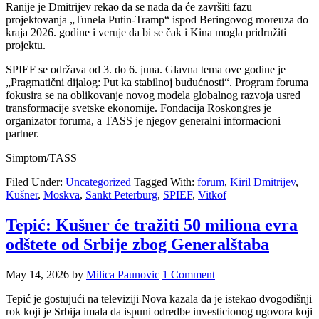
Ranije je Dmitrijev rekao da se nada da će završiti fazu
projektovanja „Tunela Putin-Tramp“ ispod Beringovog moreuza do
kraja 2026. godine i veruje da bi se čak i Kina mogla pridružiti
projektu.
SPIEF se održava od 3. do 6. juna. Glavna tema ove godine je
„Pragmatični dijalog: Put ka stabilnoj budućnosti“. Program foruma
fokusira se na oblikovanje novog modela globalnog razvoja usred
transformacije svetske ekonomije. Fondacija Roskongres je
organizator foruma, a TASS je njegov generalni informacioni
partner.
Simptom/TASS
Filed Under:
Uncategorized
Tagged With:
forum
,
Kiril Dmitrijev
,
Kušner
,
Moskva
,
Sankt Peterburg
,
SPIEF
,
Vitkof
Tepić: Kušner će tražiti 50 miliona evra
odštete od Srbije zbog Generalštaba
May 14, 2026
by
Milica Paunovic
1 Comment
Tepić je gostujući na televiziji Nova kazala da je istekao dvogodišnji
rok koji je Srbija imala da ispuni odredbe investicionog ugovora koji