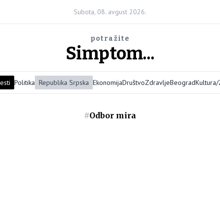
Subota, 08. avgust 2026.
potražite
Simptom...
esti
Politika
Republika Srpska
Ekonomija
Društvo
Zdravlje
Beograd
Kultura
#
Odbor mira