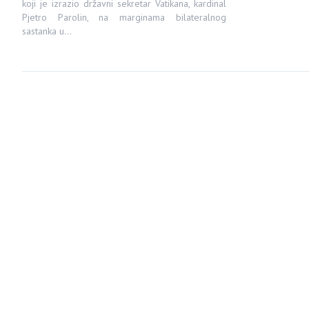
koji je izrazio državni sekretar Vatikana, kardinal
Pjetro Parolin, na marginama bilateralnog
sastanka u…