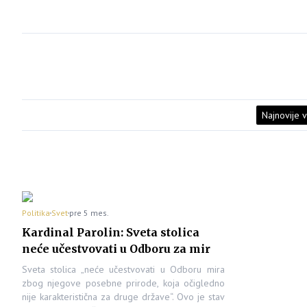
Najnovije v
Politika
Svet
pre 5 mes.
Kardinal Parolin: Sveta stolica
neće učestvovati u Odboru za mir
Sveta stolica „neće učestvovati u Odboru mira
zbog njegove posebne prirode, koja očigledno
nije karakteristična za druge države“. Ovo je stav