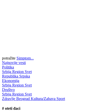
potražite
Simptom...
Najnovije vesti
Politika
Srbija
Region
Svet
Republika Srpska
Ekonomija
Srbija
Region
Svet
Društvo
Srbija
Region
Svet
Zdravlje
Beograd
Kultura/Zabava
Sport
#
oteti đaci