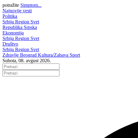
potražite
Simptom...
Najnovije vesti
Politika
Srbija
Region
Svet
Republika Srpska
Ekonomija
Srbija
Region
Svet
Društvo
Srbija
Region
Svet
Zdravlje
Beograd
Kultura/Zabava
Sport
Subota, 08. avgust 2026.