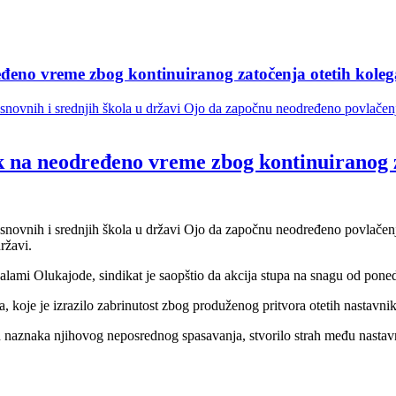
eđeno vreme zbog kontinuiranog zatočenja otetih koleg
osnovnih i srednjih škola u državi Ojo da započnu neodređeno povlačen
jk na neodređeno vreme zbog kontinuiranog z
osnovnih i srednjih škola u državi Ojo da započnu neodređeno povlačen
ržavi.
alami Olukajode, sindikat je saopštio da akcija stupa na snagu od ponedel
koje je izrazilo zabrinutost zbog produženog pritvora otetih nastavnik
ih naznaka njihovog neposrednog spasavanja, stvorilo strah među nastavni