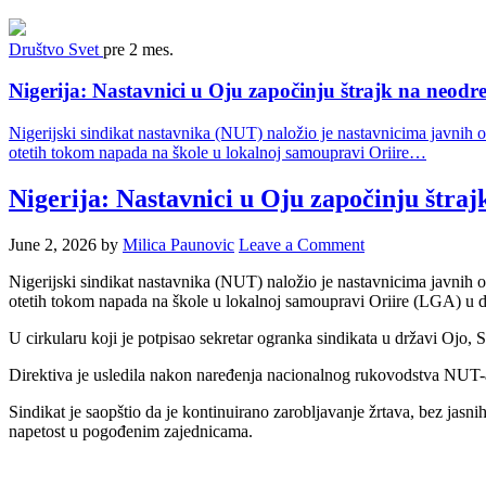
Društvo
Svet
pre 2 mes.
Nigerija: Nastavnici u Oju započinju štrajk na neodr
Nigerijski sindikat nastavnika (NUT) naložio je nastavnicima javnih 
otetih tokom napada na škole u ​​lokalnoj samoupravi Oriire…
Nigerija: Nastavnici u Oju započinju štra
June 2, 2026
by
Milica Paunovic
Leave a Comment
Nigerijski sindikat nastavnika (NUT) naložio je nastavnicima javnih 
otetih tokom napada na škole u ​​lokalnoj samoupravi Oriire (LGA) u d
U cirkularu koji je potpisao sekretar ogranka sindikata u državi Ojo, S
Direktiva je usledila nakon naređenja nacionalnog rukovodstva NUT-a, 
Sindikat je saopštio da je kontinuirano zarobljavanje žrtava, bez jasn
napetost u pogođenim zajednicama.