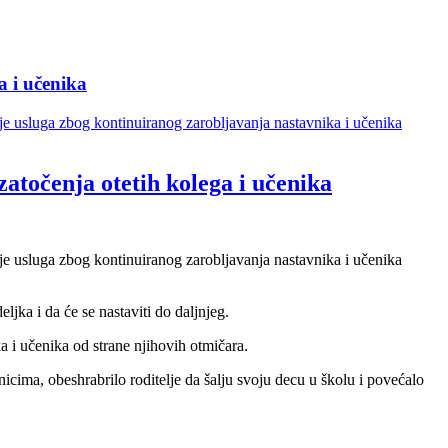
a i učenika
je usluga zbog kontinuiranog zarobljavanja nastavnika i učenika
atočenja otetih kolega i učenika
je usluga zbog kontinuiranog zarobljavanja nastavnika i učenika
jka i da će se nastaviti do daljnjeg.
a i učenika od strane njihovih otmičara.
cima, obeshrabrilo roditelje da šalju svoju decu u školu i povećalo