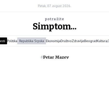
Petak, 07. avgust 2026.
potražite
Simptom...
esti
Politika
Republika Srpska
Ekonomija
Društvo
Zdravlje
Beograd
Kultura
#
Petar Mazev