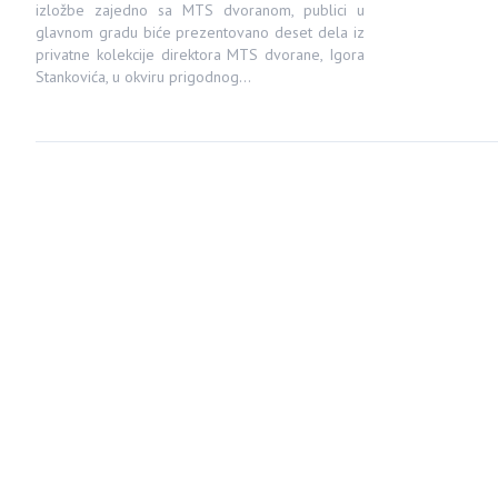
izložbe zajedno sa MTS dvoranom, publici u
glavnom gradu biće prezentovano deset dela iz
privatne kolekcije direktora MTS dvorane, Igora
Stankovića, u okviru prigodnog…