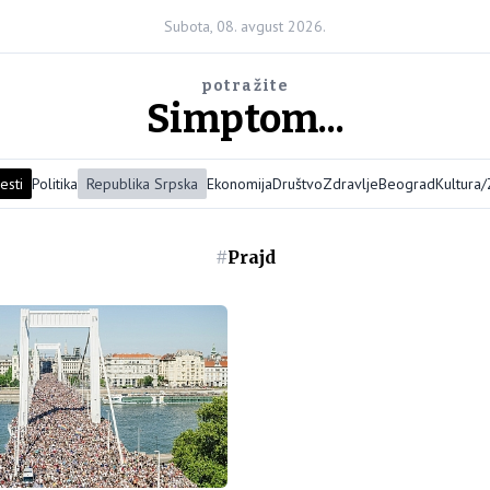
Subota, 08. avgust 2026.
potražite
Simptom...
esti
Politika
Republika Srpska
Ekonomija
Društvo
Zdravlje
Beograd
Kultura
#
Prajd