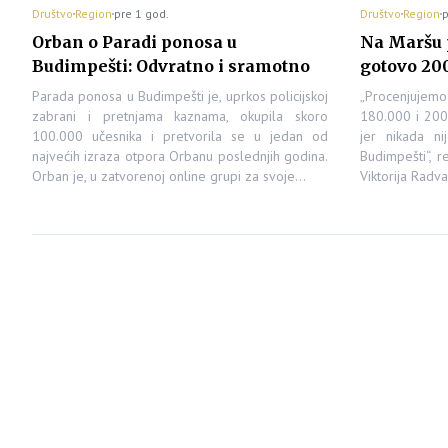
Društvo
Region
pre 1 god.
Društvo
Region
p
Orban o Paradi ponosa u
Na Maršu 
Budimpešti: Odvratno i sramotno
gotovo 200
Parada ponosa u Budimpešti je, uprkos policijskoj
„Procenjujem
zabrani i pretnjama kaznama, okupila skoro
180.000 i 200.
100.000 učesnika i pretvorila se u jedan od
jer nikada ni
najvećih izraza otpora Orbanu poslednjih godina.
Budimpešti“, 
Orban je, u zatvorenoj online grupi za svoje…
Viktorija Radv