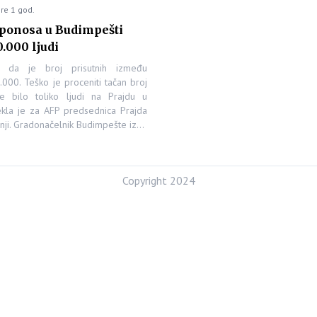
re 1 god.
ponosa u Budimpešti
.000 ljudi
o da je broj prisutnih između
000. Teško je proceniti tačan broj
je bilo toliko ljudi na Prajdu u
rekla je za AFP predsednica Prajda
anji. Gradonačelnik Budimpešte iz…
Copyright 2024