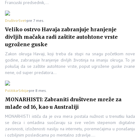
Francuski predsednik,…
Društvo
Svet
pre 7 mes.
Veliko ostrvo Havaja zabranjuje hranjenje
divljih mačaka radi zaštite autohtone vrste
ugrožene guske
Zakon okruga Havaji, koji treba da stupi na snagu početkom nove
godine, zabranjuje hranjenje divljih životinja na imanju okruga. To je
pokušaj da se zaštite autohtone vrste, poput ugrožene guske zvane
nene, od super predatora…
Politika
Srbija
pre 8 mes.
MONARHISTI: Zabraniti društvene mreže za
mlađe od 16, kao u Australiji
MONARHISTI ističu da je ova mera postala nužnost u trenutku kada
se deca i omladina suočavaju sa sve većim stepenom digitalne
zavisnosti, izloženosti nasilju na internetu, poremećajima u ponašanju
i ozbiljnim posledicama po mentalno zdravlje.…