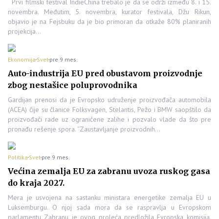
Prvi filmski festival IndieChina trebalo je da se održi između 8. i 15.
novembra. Međutim, 5. novembra, kurator festivala, Džu Rikun,
objavio je na Fejsbuku da je bio primoran da otkaže 80% planiranih
projekcija…
Ekonomija
Svet
pre 9 mes.
Auto-industrija EU pred obustavom proizvodnje
zbog nestašice poluprovodnika
Gardijan prenosi da je Evropsko udruženje proizvođača automobila
(ACEA) čije su članice Folksvagen, Stelantis, Pežo i BMW saopštilo da
proizvođači rade uz ograničene zalihe i pozvalo vlade da što pre
pronađu rešenje spora. “Zaustavljanje proizvodnih…
Politika
Svet
pre 9 mes.
Većina zemalja EU za zabranu uvoza ruskog gasa
do kraja 2027.
Mera je usvojena na sastanku ministara energetike zemalja EU u
Luksemburgu. O njoj sada mora da se raspravlja u Evropskom
parlamentu Zabranu je ovog proleća predložila Evropska komisija.