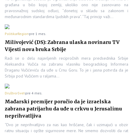
građana u bilo kojoj zemlji, ukoliko ono nije zasnovano na
pravosnažnoj sudskoj odluci, “donetoj u skladu sa zakonom i
međunarodnim standardima ljudskih prava”. “Taj princip važi…
Politika
Region
pre 1 mes.
Milivojević (DS): Zabrana ulaska novinaru TV
Vijesti nova bruka Srbije
Radi se o delu najavljenih recipročnih mera predsednika Srbije
Aleksandra Vučića na zabranu vlasniku beogradskog Informera
Draganu Vučićeviću da uđe u Crnu Goru. To je i jasna potvrda da je
Srbija pod Vučićem u raljama…
Društvo
Svet
pre 4 mes.
Mađarski premijer poručio da je izraelska
zabrana patrijarhu da uđe u crkvu u Jerusalimu
neprihvatljiva
“Ovo je neprihvatljivo za nas kao hrišćane, čak i uzimajući u obzir
ratnu situaciju i opšte sigurnosne mere. Ne smemo dozvoliti da rat