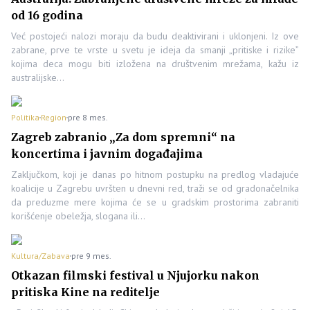
od 16 godina
Već postojeći nalozi moraju da budu deaktivirani i uklonjeni. Iz ove
zabrane, prve te vrste u svetu je ideja da smanji „pritiske i rizike”
kojima deca mogu biti izložena na društvenim mrežama, kažu iz
australijske…
Politika
Region
pre 8 mes.
Zagreb zabranio „Za dom spremni“ na
koncertima i javnim događajima
Zaključkom, koji je danas po hitnom postupku na predlog vladajuće
koalicije u Zagrebu uvršten u dnevni red, traži se od gradonačelnika
da preduzme mere kojima će se u gradskim prostorima zabraniti
korišćenje obeležja, slogana ili…
Kultura/Zabava
pre 9 mes.
Otkazan filmski festival u Njujorku nakon
pritiska Kine na reditelje