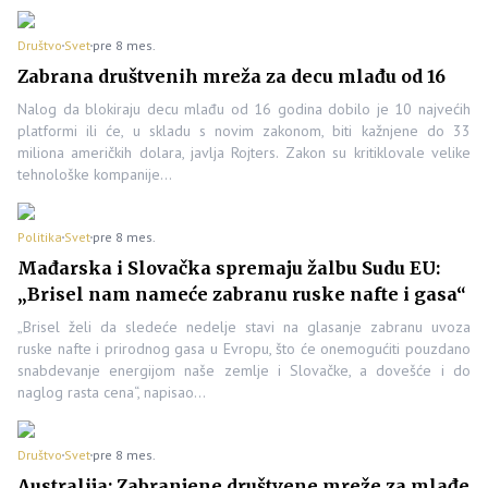
Društvo
Svet
pre 8 mes.
Zabrana društvenih mreža za decu mlađu od 16
Nalog da blokiraju decu mlađu od 16 godina dobilo je 10 najvećih
platformi ili će, u skladu s novim zakonom, biti kažnjene do 33
miliona američkih dolara, javlja Rojters. Zakon su kritiklovale velike
tehnološke kompanije…
Politika
Svet
pre 8 mes.
Mađarska i Slovačka spremaju žalbu Sudu EU:
„Brisel nam nameće zabranu ruske nafte i gasa“
„Brisel želi da sledeće nedelje stavi na glasanje zabranu uvoza
ruske nafte i prirodnog gasa u Evropu, što će onemogućiti pouzdano
snabdevanje energijom naše zemlje i Slovačke, a dovešće i do
naglog rasta cena“, napisao…
Društvo
Svet
pre 8 mes.
Australija: Zabranjene društvene mreže za mlađe