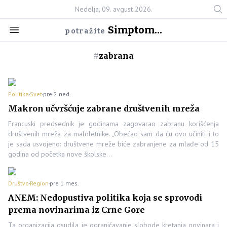
Nedelja, 09. avgust 2026.
Simptom...
potražite
#
zabrana
Politika
Svet
pre 2 ned.
Makron učvršćuje zabrane društvenih mreža
Francuski predsednik je godinama zagovarao zabranu korišćenja
društvenih mreža za maloletnike. „Obećao sam da ću ovo učiniti i to
je sada usvojeno: društvene mreže biće zabranjene za mlađe od 15
godina od početka nove školske…
Društvo
Region
pre 1 mes.
ANEM: Nedopustiva politika koja se sprovodi
prema novinarima iz Crne Gore
Ta organizacija osudila je ograničavanje slobode kretanja novinara i