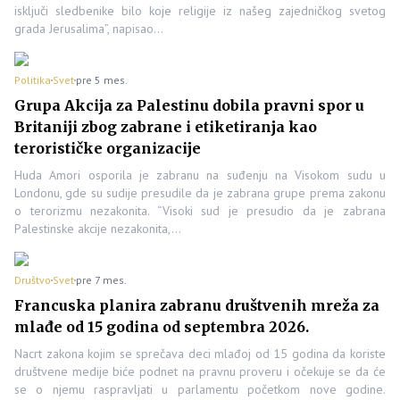
isključi sledbenike bilo koje religije iz našeg zajedničkog svetog
grada Jerusalima”, napisao…
Politika
Svet
pre 5 mes.
Grupa Akcija za Palestinu dobila pravni spor u
Britaniji zbog zabrane i etiketiranja kao
terorističke organizacije
Huda Amori osporila je zabranu na suđenju na Visokom sudu u
Londonu, gde su sudije presudile da je zabrana grupe prema zakonu
o terorizmu nezakonita. “Visoki sud je presudio da je zabrana
Palestinske akcije nezakonita,…
Društvo
Svet
pre 7 mes.
Francuska planira zabranu društvenih mreža za
mlađe od 15 godina od septembra 2026.
Nacrt zakona kojim se sprečava deci mlađoj od 15 godina da koriste
društvene medije biće podnet na pravnu proveru i očekuje se da će
se o njemu raspravljati u parlamentu početkom nove godine.