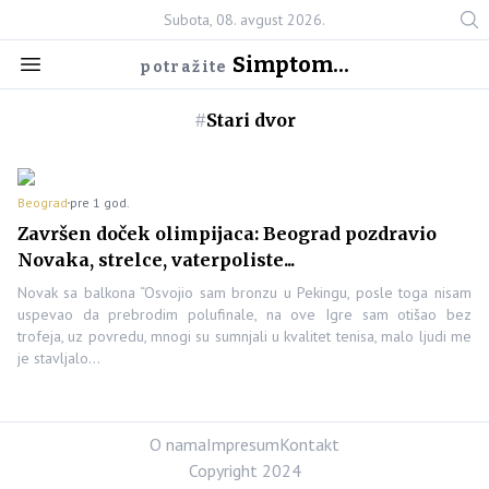
Subota, 08. avgust 2026.
Simptom...
potražite
#
Stari dvor
Beograd
pre 1 god.
Završen doček olimpijaca: Beograd pozdravio
Novaka, strelce, vaterpoliste...
Novak sa balkona “Osvojio sam bronzu u Pekingu, posle toga nisam
uspevao da prebrodim polufinale, na ove Igre sam otišao bez
trofeja, uz povredu, mnogi su sumnjali u kvalitet tenisa, malo ljudi me
je stavljalo…
O nama
Impresum
Kontakt
Copyright 2024