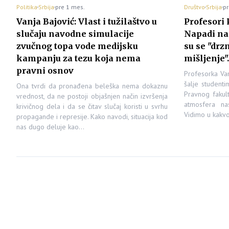
Politika
Srbija
pre 1 mes.
Društvo
Srbija
pr
Vanja Bajović: Vlast i tužilaštvo u
Profesori 
slučaju navodne simulacije
Napadi na 
zvučnog topa vode medijsku
su se "drz
kampanju za tezu koja nema
mišljenje".
pravni osnov
Profesorka Va
šalje student
Ona tvrdi da pronađena beleška nema dokaznu
Pravnog fakul
vrednost, da ne postoji objašnjen način izvršenja
atmosfera nas
krivičnog dela i da se čitav slučaj koristi u svrhu
Vidimo u kakv
propagande i represije. Kako navodi, situacija kod
nas dugo deluje kao…