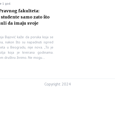
e 1 god.
Pravnog fakulteta:
studente samo zato što
nuli da imaju svoje
nja Bajović kaže da poruka koja se
ima, nakon što su napadnuti ispred
teta u Beogradu, nije nova. „To je
ilja koja je kreirana godinama.
om društvu živimo. Ne mogu…
Copyright 2024