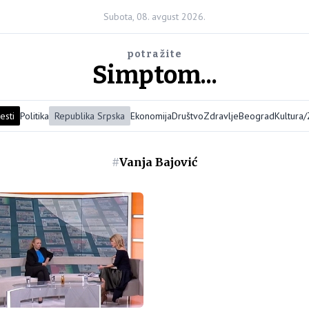
Subota, 08. avgust 2026.
potražite
Simptom...
esti
Politika
Republika Srpska
Ekonomija
Društvo
Zdravlje
Beograd
Kultura
#
Vanja Bajović