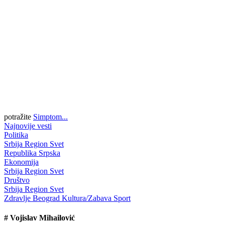
potražite
Simptom...
Najnovije vesti
Politika
Srbija
Region
Svet
Republika Srpska
Ekonomija
Srbija
Region
Svet
Društvo
Srbija
Region
Svet
Zdravlje
Beograd
Kultura/Zabava
Sport
#
Vojislav Mihailović