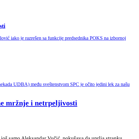
sti
lović iako je razrešen sa funkcije predsednika POKS na izbornoj
 (nekada UDBA) među sveštenstvom SPC je očito jedini lek za našu
 mržnje i netrpeljivosti
e još samo Aleksandar Vučić, pokušava da uprlja stranku