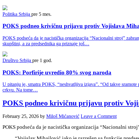
Politika
Srbija
pre 5 mes.
POKS podneo krivičnu prijavu protiv Vojislava Mihail
POKS podseća da je nacistička organizacija “Nacionalni stroj” zabra
skupštini, a za predsednika ga priznaje još…
Društvo
Srbija
pre 1 god.
POKS: Porfirije uvredio 80% svog naroda
U pitanju je, smatra POKS, “neshvatljiva izjava”. “Od takve sramote
crkvu. Na tome…
POKS podneo krivičnu prijavu protiv Vojis
February 25, 2026
by
Miloš Mićanović
Leave a Comment
POKS podseća da je nacistička organizacija “Nacionalni stro
“Vojislav Mihailović iako je razrešen sa funkcije preds