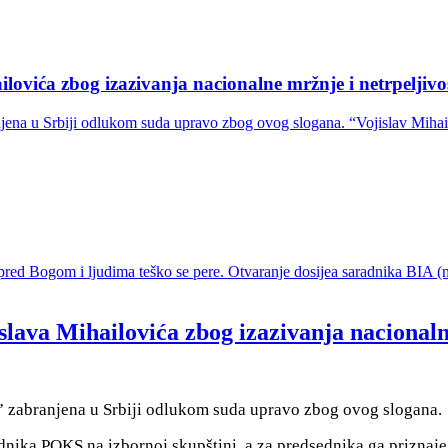
ovića zbog izazivanja nacionalne mržnje i netrpeljivo
njena u Srbiji odlukom suda upravo zbog ovog slogana. “Vojislav Mihai
 pred Bogom i ljudima teško se pere. Otvaranje dosijea saradnika BIA
lava Mihailovića zbog izazivanja nacionalne
j” zabranjena
u Srbiji odlukom suda upravo zbog ovog slogana.
ednika POKS na izbornoj skupštini, a za predsednika ga priznaj