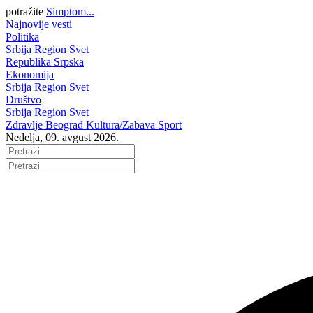
potražite
Simptom...
Najnovije vesti
Politika
Srbija
Region
Svet
Republika Srpska
Ekonomija
Srbija
Region
Svet
Društvo
Srbija
Region
Svet
Zdravlje
Beograd
Kultura/Zabava
Sport
Nedelja, 09. avgust 2026.