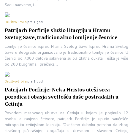
Sadu naovamo, i…
Društvo
Srbija
pre 1 god.
Patrijarh Porfirije služio liturgiju u Hramu
Svetog Save, tradicionalno lomljenje česnice
Lomljenje česnice ispred Hrama Svetog Save Ispred Hrama Svetog
Save u Beogradu organizovano je tradicionalno lomljenje česnice. U
česnici od 7.000 delova sakrivena su 33 zlatna dukata. Teška je više
od 200 kilograma i prečnika…
Društvo
Srbija
pre 1 god.
Patrijarh Porfirije: Neka Hristos uteši srca
porodica i obasja svetlošću duše postradalih u
Cetinju
Povodom masovnog ubistva na Cetinju u kojem je poginulo 12
osoba, a ranjeno četvoro, patrijarh Porfirije je uputio saučešće
mitropolitu cetinjskom Joanikiju. “Osećamo duboku potrebu da zbog
strašnog jučerašnjeg događaja u drevnom i slavnom Cetinju,