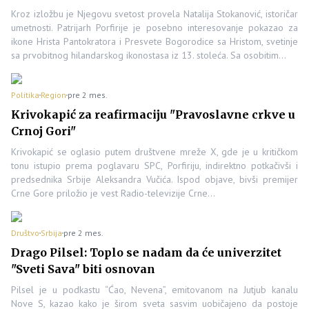
Kroz izložbu je Njegovu svetost provela Natalija Stokanović, istoričar
umetnosti. Patrijarh Porfirije je posebno interesovanje pokazao za
ikone Hrista Pantokratora i Presvete Bogorodice sa Hristom, svetinje
sa prvobitnog hilandarskog ikonostasa iz 13. stoleća. Sa osobitim…
Politika
Region
pre 2 mes.
Krivokapić za reafirmaciju "Pravoslavne crkve u
Crnoj Gori"
Krivokapić se oglasio putem društvene mreže X, gde je u kritičkom
tonu istupio prema poglavaru SPC, Porfiriju, indirektno potkačivši i
predsednika Srbije Aleksandra Vučića. Ispod objave, bivši premijer
Crne Gore priložio je vest Radio-televizije Crne…
Društvo
Srbija
pre 2 mes.
Drago Pilsel: Toplo se nadam da će univerzitet
"Sveti Sava" biti osnovan
Pilsel je u podkastu “Ćao, Nevena”, emitovanom na Jutjub kanalu
Nove S, kazao kako je širom sveta sasvim uobičajeno da postoje