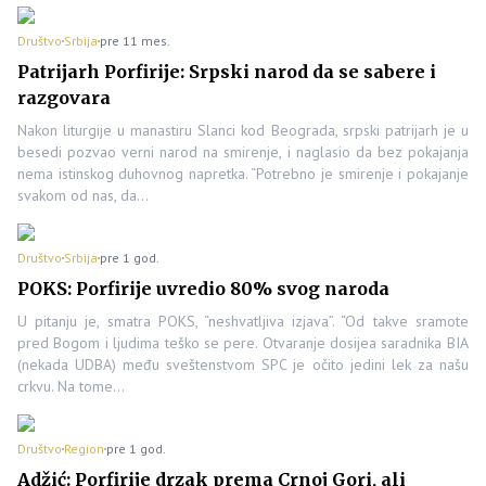
Društvo
Srbija
pre 11 mes.
Patrijarh Porfirije: Srpski narod da se sabere i
razgovara
Nakon liturgije u manastiru Slanci kod Beograda, srpski patrijarh je u
besedi pozvao verni narod na smirenje, i naglasio da bez pokajanja
nema istinskog duhovnog napretka. “Potrebno je smirenje i pokajanje
svakom od nas, da…
Društvo
Srbija
pre 1 god.
POKS: Porfirije uvredio 80% svog naroda
U pitanju je, smatra POKS, “neshvatljiva izjava”. “Od takve sramote
pred Bogom i ljudima teško se pere. Otvaranje dosijea saradnika BIA
(nekada UDBA) među sveštenstvom SPC je očito jedini lek za našu
crkvu. Na tome…
Društvo
Region
pre 1 god.
Adžić: Porfirije drzak prema Crnoj Gori, ali