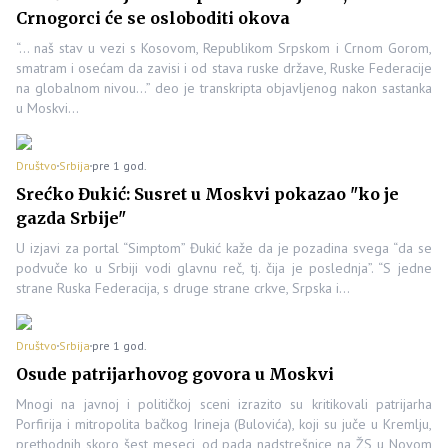
Crnogorci će se osloboditi okova
“… naš stav u vezi s Kosovom, Republikom Srpskom i Crnom Gorom,
smatram i osećam da zavisi i od stava ruske države, Ruske Federacije
na globalnom nivou…” deo je transkripta objavljenog nakon sastanka
u Moskvi…
Društvo
Srbija
pre 1 god.
Srećko Đukić: Susret u Moskvi pokazao "ko je
gazda Srbije"
U izjavi za portal “Simptom” Đukić kaže da je pozadina svega “da se
podvuče ko u Srbiji vodi glavnu reč, tj. čija je poslednja”. “S jedne
strane Ruska Federacija, s druge strane crkve, Srpska i…
Društvo
Srbija
pre 1 god.
Osude patrijarhovog govora u Moskvi
Mnogi na javnoj i političkoj sceni izrazito su kritikovali patrijarha
Porfirija i mitropolita bačkog Irineja (Bulovića), koji su juče u Kremlju,
prethodnih skoro šest meseci, od pada nadstrešnice na ŽS u Novom