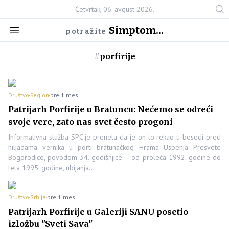
Četvrtak, 06. avgust 2026.
Simptom...
potražite
#
porfirije
Društvo
Region
pre 1 mes.
Patrijarh Porfirije u Bratuncu: Nećemo se odreći
svoje vere, zato nas svet često progoni
Informativna služba SPC je prenela da je on to rekao u besedi pred
hiljadama vernika u porti bratunačkog Hrama Uspenja Presvete
Bogorodice, povodom 34. godišnjice – od proleća 1992. godine do
leta 1995. godine, ubijanja…
Društvo
Srbija
pre 1 mes.
Patrijarh Porfirije u Galeriji SANU posetio
izložbu "Sveti Sava"