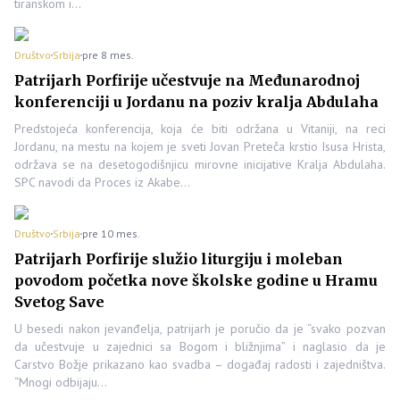
tiranskom i…
Društvo
Srbija
pre 8 mes.
Patrijarh Porfirije učestvuje na Međunarodnoj
konferenciji u Jordanu na poziv kralja Abdulaha
Predstojeća konferencija, koja će biti održana u Vitaniji, na reci
Jordanu, na mestu na kojem je sveti Jovan Preteča krstio Isusa Hrista,
održava se na desetogodišnjicu mirovne inicijative Kralja Abdulaha.
SPC navodi da Proces iz Akabe…
Društvo
Srbija
pre 10 mes.
Patrijarh Porfirije služio liturgiju i moleban
povodom početka nove školske godine u Hramu
Svetog Save
U besedi nakon jevanđelja, patrijarh je poručio da je “svako pozvan
da učestvuje u zajednici sa Bogom i bližnjima” i naglasio da je
Carstvo Božje prikazano kao svadba – događaj radosti i zajedništva.
“Mnogi odbijaju…