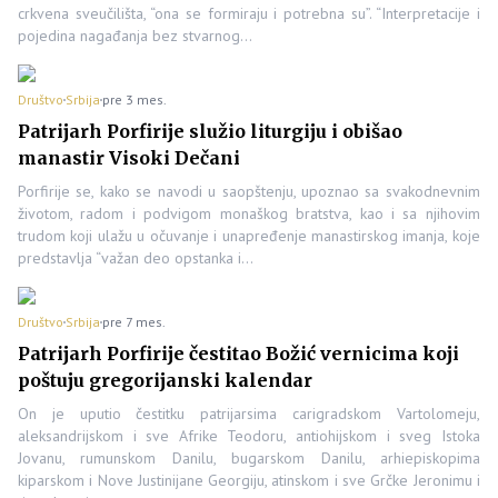
crkvena sveučilišta, “ona se formiraju i potrebna su”. “Interpretacije i
pojedina nagađanja bez stvarnog…
Društvo
Srbija
pre 3 mes.
Patrijarh Porfirije služio liturgiju i obišao
manastir Visoki Dečani
Porfirije se, kako se navodi u saopštenju, upoznao sa svakodnevnim
životom, radom i podvigom monaškog bratstva, kao i sa njihovim
trudom koji ulažu u očuvanje i unapređenje manastirskog imanja, koje
predstavlja “važan deo opstanka i…
Društvo
Srbija
pre 7 mes.
Patrijarh Porfirije čestitao Božić vernicima koji
poštuju gregorijanski kalendar
On je uputio čestitku patrijarsima carigradskom Vartolomeju,
aleksandrijskom i sve Afrike Teodoru, antiohijskom i sveg Istoka
Jovanu, rumunskom Danilu, bugarskom Danilu, arhiepiskopima
kiparskom i Nove Justinijane Georgiju, atinskom i sve Grčke Jeronimu i