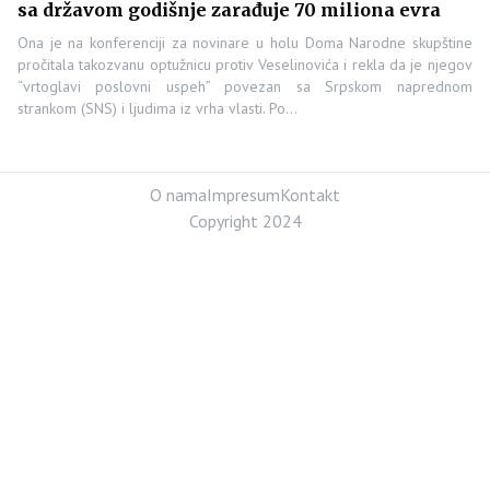
sa državom godišnje zarađuje 70 miliona evra
Ona je na konferenciji za novinare u holu Doma Narodne skupštine
pročitala takozvanu optužnicu protiv Veselinovića i rekla da je njegov
“vrtoglavi poslovni uspeh” povezan sa Srpskom naprednom
strankom (SNS) i ljudima iz vrha vlasti. Po…
O nama
Impresum
Kontakt
Copyright 2024