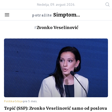
Nedelja, 09. avgust 2026.
Simptom...
potražite
#
Zvonko Veselinović
Politika
Srbija
pre 5 mes.
Tepić (SSP): Zvonko Veselinović samo od poslova