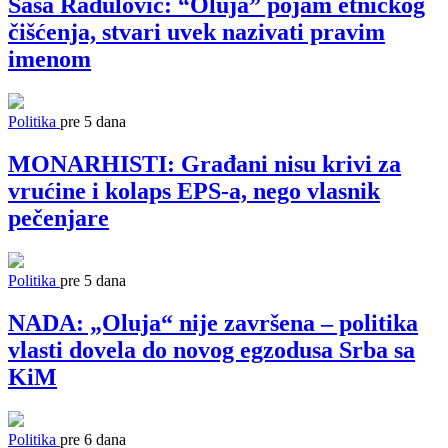
Saša Radulović: “Oluja” pojam etničkog
čišćenja, stvari uvek nazivati pravim
imenom
Politika
pre 5 dana
MONARHISTI: Građani nisu krivi za
vrućine i kolaps EPS-a, nego vlasnik
pečenjare
Politika
pre 5 dana
NADA: „Oluja“ nije završena – politika
vlasti dovela do novog egzodusa Srba sa
KiM
Politika
pre 6 dana