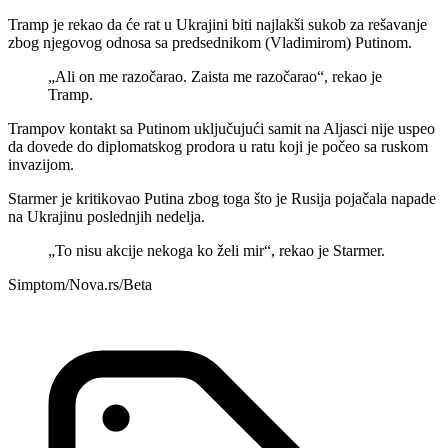
Tramp je rekao da će rat u Ukrajini biti najlakši sukob za rešavanje
zbog njegovog odnosa sa predsednikom (Vladimirom) Putinom.
„Ali on me razočarao. Zaista me razočarao“, rekao je
Tramp.
Trampov kontakt sa Putinom uključujući samit na Aljasci nije uspeo
da dovede do diplomatskog prodora u ratu koji je počeo sa ruskom
invazijom.
Starmer je kritikovao Putina zbog toga što je Rusija pojačala napade
na Ukrajinu poslednjih nedelja.
„To nisu akcije nekoga ko želi mir“, rekao je Starmer.
Simptom/Nova.rs/Beta