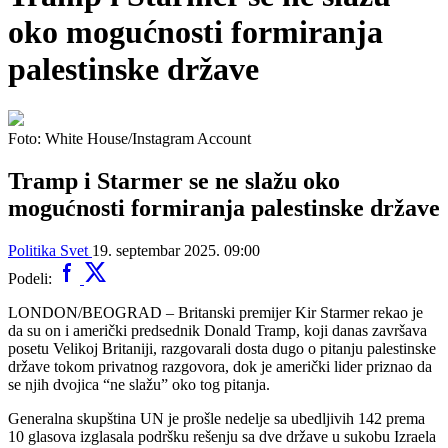
oko mogućnosti formiranja
palestinske države
Foto: White House/Instagram Account
Tramp i Starmer se ne slažu oko
mogućnosti formiranja palestinske države
Politika
Svet
19. septembar 2025. 09:00
Podeli:
LONDON/BEOGRAD – Britanski premijer Kir Starmer rekao je
da su on i američki predsednik Donald Tramp, koji danas završava
posetu Velikoj Britaniji, razgovarali dosta dugo o pitanju palestinske
države tokom privatnog razgovora, dok je američki lider priznao da
se njih dvojica “ne slažu” oko tog pitanja.
Generalna skupština UN je prošle nedelje sa ubedljivih 142 prema
10 glasova izglasala podršku rešenju sa dve države u sukobu Izraela