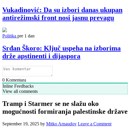
Vukadinović: Da su izbori danas ukupan
antirežimski front nosi jasnu prevagu
Politika
pre 1 dan
Srđan Škoro: Ključ uspeha na izborima
drže apstinenti i dijaspora
0
Komentara
Inline Feedbacks
View all comments
Tramp i Starmer se ne slažu oko
mogućnosti formiranja palestinske države
September 19, 2025
by
Mitko Arnaudov
Leave a Comment