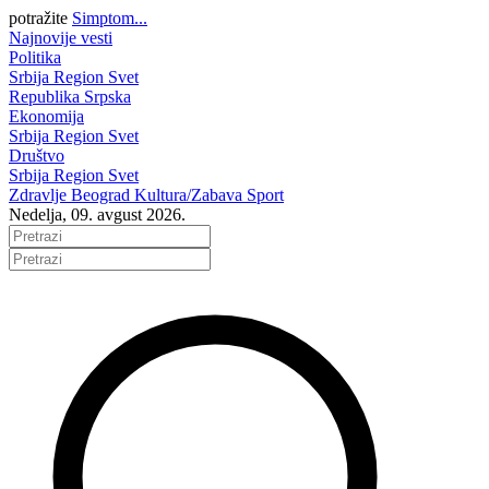
potražite
Simptom...
Najnovije vesti
Politika
Srbija
Region
Svet
Republika Srpska
Ekonomija
Srbija
Region
Svet
Društvo
Srbija
Region
Svet
Zdravlje
Beograd
Kultura/Zabava
Sport
Nedelja, 09. avgust 2026.