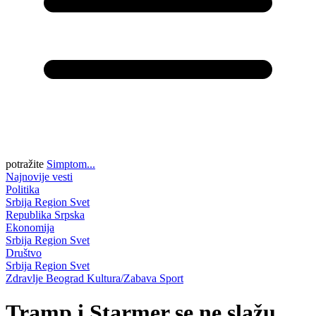
potražite
Simptom...
Najnovije vesti
Politika
Srbija
Region
Svet
Republika Srpska
Ekonomija
Srbija
Region
Svet
Društvo
Srbija
Region
Svet
Zdravlje
Beograd
Kultura/Zabava
Sport
Tramp i Starmer se ne slažu