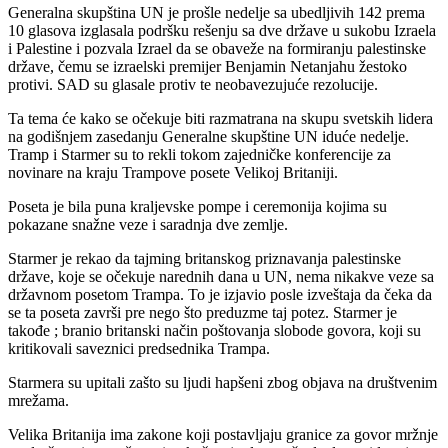
Generalna skupština UN je prošle nedelje sa ubedljivih 142 prema
10 glasova izglasala podršku rešenju sa dve države u sukobu Izraela
i Palestine i pozvala Izrael da se obaveže na formiranju palestinske
države, čemu se izraelski premijer Benjamin Netanjahu žestoko
protivi. SAD su glasale protiv te neobavezujuće rezolucije.
Ta tema će kako se očekuje biti razmatrana na skupu svetskih lidera
na godišnjem zasedanju Generalne skupštine UN iduće nedelje.
Tramp i Starmer su to rekli tokom zajedničke konferencije za
novinare na kraju Trampove posete Velikoj Britaniji.
Poseta je bila puna kraljevske pompe i ceremonija kojima su
pokazane snažne veze i saradnja dve zemlje.
Starmer je rekao da tajming britanskog priznavanja palestinske
države, koje se očekuje narednih dana u UN, nema nikakve veze sa
državnom posetom Trampa. To je izjavio posle izveštaja da čeka da
se ta poseta završi pre nego što preduzme taj potez. Starmer je
takođe ; branio britanski način poštovanja slobode govora, koji su
kritikovali saveznici predsednika Trampa.
Starmera su upitali zašto su ljudi hapšeni zbog objava na društvenim
mrežama.
Velika Britanija ima zakone koji postavljaju granice za govor mržnje