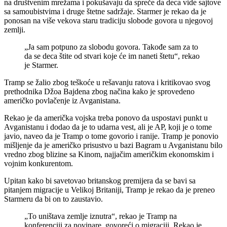
na društvenim mrežama i pokušavaju da spreče da deca vide sajtove
sa samoubistvima i druge štetne sadržaje. Starmer je rekao da je
ponosan na više vekova staru tradiciju slobode govora u njegovoj
zemlji.
„Ja sam potpuno za slobodu govora. Takođe sam za to
da se deca štite od stvari koje će im naneti štetu“, rekao
je Starmer.
Tramp se žalio zbog teškoće u rešavanju ratova i kritikovao svog
prethodnika Džoa Bajdena zbog načina kako je sprovedeno
američko povlačenje iz Avganistana.
Rekao je da američka vojska treba ponovo da uspostavi punkt u
Avganistanu i dodao da je to udarna vest, ali je AP, koji je o tome
javio, naveo da je Tramp o tome govorio i ranije. Tramp je ponovio
mišljenje da je američko prisustvo u bazi Bagram u Avganistanu bilo
vredno zbog blizine sa Kinom, najjačim američkim ekonomskim i
vojnim konkurentom.
Upitan kako bi savetovao britanskog premijera da se bavi sa
pitanjem migracije u Velikoj Britaniji, Tramp je rekao da je preneo
Starmeru da bi on to zaustavio.
„To uništava zemlje iznutra“, rekao je Tramp na
konferenciji za novinare, govoreći o migraciji. Rekao je