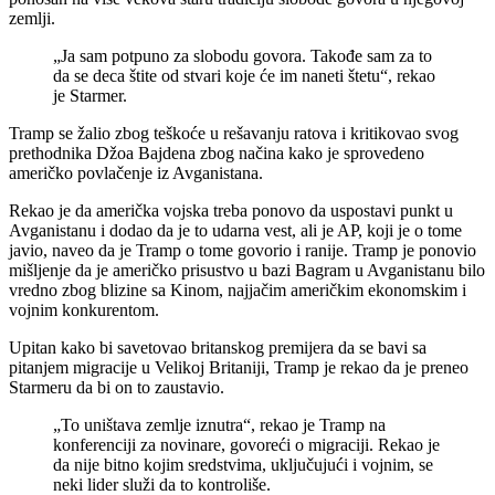
zemlji.
„Ja sam potpuno za slobodu govora. Takođe sam za to
da se deca štite od stvari koje će im naneti štetu“, rekao
je Starmer.
Tramp se žalio zbog teškoće u rešavanju ratova i kritikovao svog
prethodnika Džoa Bajdena zbog načina kako je sprovedeno
američko povlačenje iz Avganistana.
Rekao je da američka vojska treba ponovo da uspostavi punkt u
Avganistanu i dodao da je to udarna vest, ali je AP, koji je o tome
javio, naveo da je Tramp o tome govorio i ranije. Tramp je ponovio
mišljenje da je američko prisustvo u bazi Bagram u Avganistanu bilo
vredno zbog blizine sa Kinom, najjačim američkim ekonomskim i
vojnim konkurentom.
Upitan kako bi savetovao britanskog premijera da se bavi sa
pitanjem migracije u Velikoj Britaniji, Tramp je rekao da je preneo
Starmeru da bi on to zaustavio.
„To uništava zemlje iznutra“, rekao je Tramp na
konferenciji za novinare, govoreći o migraciji. Rekao je
da nije bitno kojim sredstvima, uključujući i vojnim, se
neki lider služi da to kontroliše.