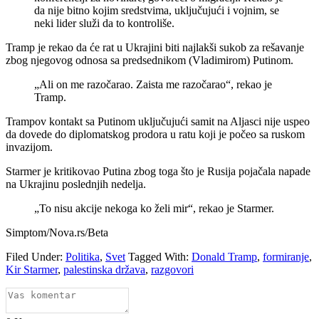
da nije bitno kojim sredstvima, uključujući i vojnim, se
neki lider služi da to kontroliše.
Tramp je rekao da će rat u Ukrajini biti najlakši sukob za rešavanje
zbog njegovog odnosa sa predsednikom (Vladimirom) Putinom.
„Ali on me razočarao. Zaista me razočarao“, rekao je
Tramp.
Trampov kontakt sa Putinom uključujući samit na Aljasci nije uspeo
da dovede do diplomatskog prodora u ratu koji je počeo sa ruskom
invazijom.
Starmer je kritikovao Putina zbog toga što je Rusija pojačala napade
na Ukrajinu poslednjih nedelja.
„To nisu akcije nekoga ko želi mir“, rekao je Starmer.
Simptom/Nova.rs/Beta
Filed Under:
Politika
,
Svet
Tagged With:
Donald Tramp
,
formiranje
,
Kir Starmer
,
palestinska država
,
razgovori