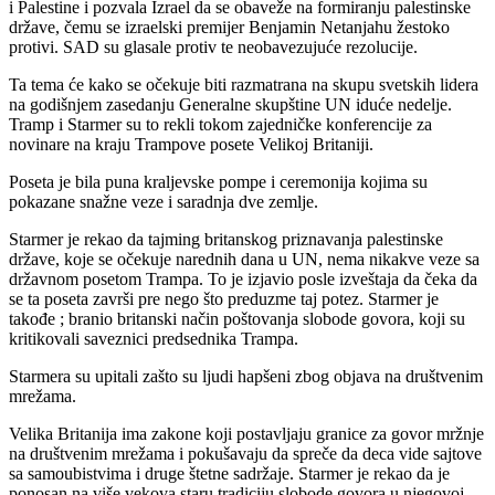
i Palestine i pozvala Izrael da se obaveže na formiranju palestinske
države, čemu se izraelski premijer Benjamin Netanjahu žestoko
protivi. SAD su glasale protiv te neobavezujuće rezolucije.
Ta tema će kako se očekuje biti razmatrana na skupu svetskih lidera
na godišnjem zasedanju Generalne skupštine UN iduće nedelje.
Tramp i Starmer su to rekli tokom zajedničke konferencije za
novinare na kraju Trampove posete Velikoj Britaniji.
Poseta je bila puna kraljevske pompe i ceremonija kojima su
pokazane snažne veze i saradnja dve zemlje.
Starmer je rekao da tajming britanskog priznavanja palestinske
države, koje se očekuje narednih dana u UN, nema nikakve veze sa
državnom posetom Trampa. To je izjavio posle izveštaja da čeka da
se ta poseta završi pre nego što preduzme taj potez. Starmer je
takođe ; branio britanski način poštovanja slobode govora, koji su
kritikovali saveznici predsednika Trampa.
Starmera su upitali zašto su ljudi hapšeni zbog objava na društvenim
mrežama.
Velika Britanija ima zakone koji postavljaju granice za govor mržnje
na društvenim mrežama i pokušavaju da spreče da deca vide sajtove
sa samoubistvima i druge štetne sadržaje. Starmer je rekao da je
ponosan na više vekova staru tradiciju slobode govora u njegovoj