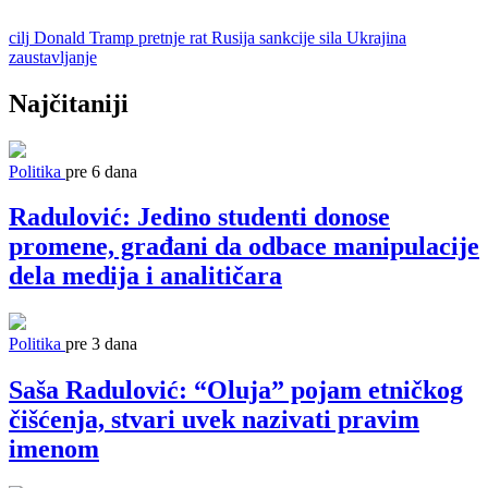
cilj
Donald Tramp
pretnje
rat
Rusija
sankcije
sila
Ukrajina
zaustavljanje
Najčitaniji
Politika
pre 6 dana
Radulović: Jedino studenti donose
promene, građani da odbace manipulacije
dela medija i analitičara
Politika
pre 3 dana
Saša Radulović: “Oluja” pojam etničkog
čišćenja, stvari uvek nazivati pravim
imenom