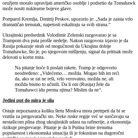
oružjem moralo upravljati američko osoblje i podsetio da Tomahawk
može nositi nuklearne bojeve glave.
Portparol Kremlja, Dmitrij Peskov, upozorio je: „Sada je zaista vrlo
dramatičan trenutak, napetosti eskaliraju sa svih strana.“
Ukrajinski predsednik Volodimir Zelenski razgovarao je sa
Trampom dva puta prošle nedelje. Nakon razgovora izjavio je da
Rusija pokazuje strah od mogućnosti da Ukrajina dobije
Tomahawke, što je, po njegovom mišljenju, signal da pritisak može
delovati u korist mira.
Na pitanje hoće li poslati rakete, Tramp je odgovorio
neodređeno: „Videćemo… možda. Mogao bih im reći
da, ako se rat ne reši, vrlo verovatno, možda ne, ali
možda bismo to učinili. Da li oni (Rusija) žele da
Tomahawci idu prema njima? Mislim da ne“.
Jedini put do mira je sila
Ostaje nepoznanica koliku štetu Moskva mora pretrpeti da bi se
vratila za pregovarački sto. Neke ruske regije već se suočavaju sa
nestašicom plina zbog ukrajinskih udara na rafinerije, a ekonomija
rizikuje pregrevanje. Pitanje je da li Putina brine trenutna
popularnost i ekonomska situacija ili je fokusiran na dugoročni