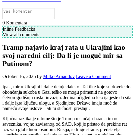
0
Komentara
Inline Feedbacks
View all comments
Tramp najavio kraj rata u Ukrajini kao
svoj naredni cilj: Da li je moguć mir sa
Putinom?
October 16, 2025
by
Mitko Arnaudov
Leave a Comment
Ipak, mir u Ukrajini i dalje deluje daleko. Taktike koje su dovele do
okončanja sukoba u Gazi teško se mogu primeniti na gotovo
četvorogodišnju rusku invaziju. Jedina očigledna lekcija jeste da sila
i dalje igra ključnu ulogu, a Sjedinjene Države imaju moć da
nameću svoje uslove – ali tu sličnosti prestaju.
Ključna razlika je u tome što je Tramp u slučaju Izraela imao
saveznika, vojno zavisanog od SAD, koji je pristao da prekine rat
izazvan globalnom osudom. Rusija, s druge strane, predstavlja
istorijskog suparnika, oslanja se na Kinu, a svet je podeljen oko