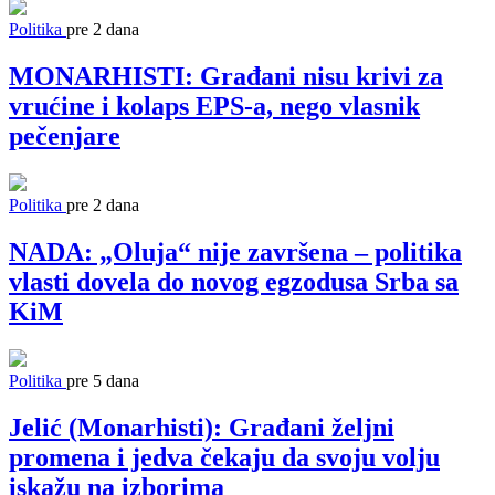
Politika
pre 2 dana
MONARHISTI: Građani nisu krivi za
vrućine i kolaps EPS-a, nego vlasnik
pečenjare
Politika
pre 2 dana
NADA: „Oluja“ nije završena – politika
vlasti dovela do novog egzodusa Srba sa
KiM
Politika
pre 5 dana
Jelić (Monarhisti): Građani željni
promena i jedva čekaju da svoju volju
iskažu na izborima