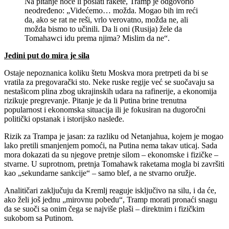
Na pitanje hoće li poslati rakete, Tramp je odgovorio
neodređeno: „Videćemo… možda. Mogao bih im reći
da, ako se rat ne reši, vrlo verovatno, možda ne, ali
možda bismo to učinili. Da li oni (Rusija) žele da
Tomahawci idu prema njima? Mislim da ne“.
Jedini put do mira je sila
Ostaje nepoznanica koliku štetu Moskva mora pretrpeti da bi se
vratila za pregovarački sto. Neke ruske regije već se suočavaju sa
nestašicom plina zbog ukrajinskih udara na rafinerije, a ekonomija
rizikuje pregrevanje. Pitanje je da li Putina brine trenutna
popularnost i ekonomska situacija ili je fokusiran na dugoročni
politički opstanak i istorijsko nasleđe.
Rizik za Trampa je jasan: za razliku od Netanjahua, kojem je mogao
lako pretili smanjenjem pomoći, na Putina nema takav uticaj. Sada
mora dokazati da su njegove pretnje silom – ekonomske i fizičke –
stvarne. U suprotnom, pretnja Tomahawk raketama mogla bi završiti
kao „sekundarne sankcije“ – samo blef, a ne stvarno oružje.
Analitičari zaključuju da Kremlj reaguje isključivo na silu, i da će,
ako želi još jednu „mirovnu pobedu“, Tramp morati pronaći snagu
da se suoči sa onim čega se najviše plaši – direktnim i fizičkim
sukobom sa Putinom.