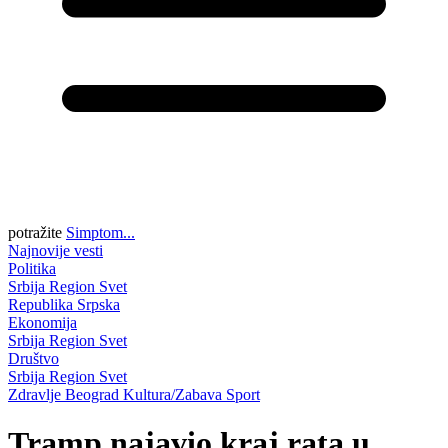
potražite
Simptom...
Najnovije vesti
Politika
Srbija
Region
Svet
Republika Srpska
Ekonomija
Srbija
Region
Svet
Društvo
Srbija
Region
Svet
Zdravlje
Beograd
Kultura/Zabava
Sport
Tramp najavio kraj rata u