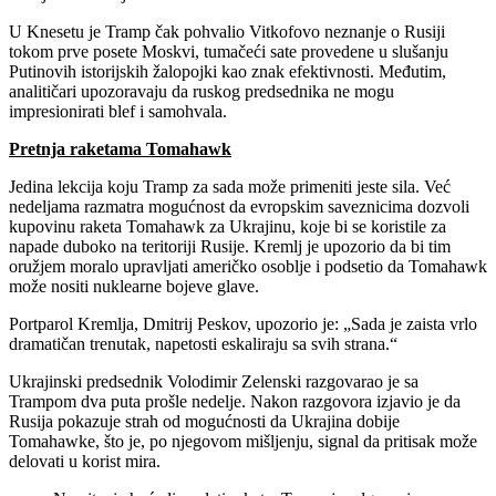
U Knesetu je Tramp čak pohvalio Vitkofovo neznanje o Rusiji
tokom prve posete Moskvi, tumačeći sate provedene u slušanju
Putinovih istorijskih žalopojki kao znak efektivnosti. Međutim,
analitičari upozoravaju da ruskog predsednika ne mogu
impresionirati blef i samohvala.
Pretnja raketama Tomahawk
Jedina lekcija koju Tramp za sada može primeniti jeste sila. Već
nedeljama razmatra mogućnost da evropskim saveznicima dozvoli
kupovinu raketa Tomahawk za Ukrajinu, koje bi se koristile za
napade duboko na teritoriji Rusije. Kremlj je upozorio da bi tim
oružjem moralo upravljati američko osoblje i podsetio da Tomahawk
može nositi nuklearne bojeve glave.
Portparol Kremlja, Dmitrij Peskov, upozorio je: „Sada je zaista vrlo
dramatičan trenutak, napetosti eskaliraju sa svih strana.“
Ukrajinski predsednik Volodimir Zelenski razgovarao je sa
Trampom dva puta prošle nedelje. Nakon razgovora izjavio je da
Rusija pokazuje strah od mogućnosti da Ukrajina dobije
Tomahawke, što je, po njegovom mišljenju, signal da pritisak može
delovati u korist mira.