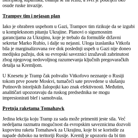
osude ruske invazije.
Trampov tim i nejasan plan
Iako je ohrabren uspehom u Gazi, Trampov tim rizikuje da se izgubi
u kompleksnom pitanju Ukrajine. Planovi o sigurnosnim
garancijama za Ukrajinu, koje je trebalo da formuliše državni
sekretar Marko Rubio, i dalje su nejasni. Uloga izaslanika Vitkofa
bila je marginalizovana sve dok poslednji uspeh u Gazi nije doneo
medijsku pažnju, dok su evropski saveznici izražavali zabrinutost
zbog njegovog nedovoljnog razumevanja ključnih pregovaračkih
detalja sa Kremljom.
U Knesetu je Tramp čak pohvalio Vitkofovo neznanje o Rusiji
tokom prve posete Moskvi, tumačeći sate provedene u slušanju
Putinovih istorijskih žalopojki kao znak efektivnosti. Međutim,
analitičari upozoravaju da ruskog predsednika ne mogu
impresionirati blef i samohvala.
Pretnja raketama Tomahawk
Jedina lekcija koju Tramp za sada može primeniti jeste sila. Već
nedeljama razmatra mogućnost da evropskim saveznicima dozvoli
kupovinu raketa Tomahawk za Ukrajinu, koje bi se koristile za
napade duboko na teritoriji Rusije. Kremlj je upozorio da bi tim