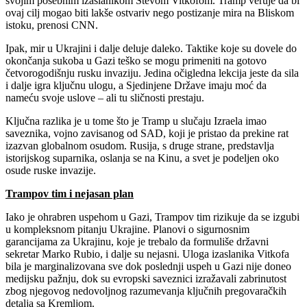
svojim posebnim izaslanikom Stevom Vitkofom. Tramp veruje da bi
ovaj cilj mogao biti lakše ostvariv nego postizanje mira na Bliskom
istoku, prenosi CNN.
Ipak, mir u Ukrajini i dalje deluje daleko. Taktike koje su dovele do
okončanja sukoba u Gazi teško se mogu primeniti na gotovo
četvorogodišnju rusku invaziju. Jedina očigledna lekcija jeste da sila
i dalje igra ključnu ulogu, a Sjedinjene Države imaju moć da
nameću svoje uslove – ali tu sličnosti prestaju.
Ključna razlika je u tome što je Tramp u slučaju Izraela imao
saveznika, vojno zavisanog od SAD, koji je pristao da prekine rat
izazvan globalnom osudom. Rusija, s druge strane, predstavlja
istorijskog suparnika, oslanja se na Kinu, a svet je podeljen oko
osude ruske invazije.
Trampov tim i nejasan plan
Iako je ohrabren uspehom u Gazi, Trampov tim rizikuje da se izgubi
u kompleksnom pitanju Ukrajine. Planovi o sigurnosnim
garancijama za Ukrajinu, koje je trebalo da formuliše državni
sekretar Marko Rubio, i dalje su nejasni. Uloga izaslanika Vitkofa
bila je marginalizovana sve dok poslednji uspeh u Gazi nije doneo
medijsku pažnju, dok su evropski saveznici izražavali zabrinutost
zbog njegovog nedovoljnog razumevanja ključnih pregovaračkih
detalja sa Kremljom.