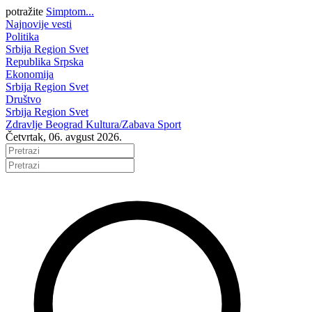
potražite
Simptom...
Najnovije vesti
Politika
Srbija
Region
Svet
Republika Srpska
Ekonomija
Srbija
Region
Svet
Društvo
Srbija
Region
Svet
Zdravlje
Beograd
Kultura/Zabava
Sport
Četvrtak, 06. avgust 2026.