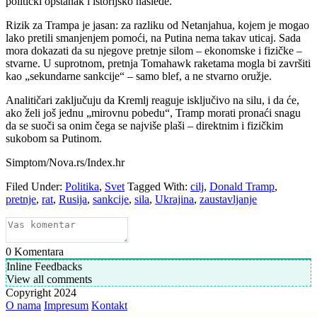
politički opstanak i istorijsko nasleđe.
Rizik za Trampa je jasan: za razliku od Netanjahua, kojem je mogao
lako pretili smanjenjem pomoći, na Putina nema takav uticaj. Sada
mora dokazati da su njegove pretnje silom – ekonomske i fizičke –
stvarne. U suprotnom, pretnja Tomahawk raketama mogla bi završiti
kao „sekundarne sankcije“ – samo blef, a ne stvarno oružje.
Analitičari zaključuju da Kremlj reaguje isključivo na silu, i da će,
ako želi još jednu „mirovnu pobedu“, Tramp morati pronaći snagu
da se suoči sa onim čega se najviše plaši – direktnim i fizičkim
sukobom sa Putinom.
Simptom/Nova.rs/Index.hr
Filed Under:
Politika
,
Svet
Tagged With:
cilj
,
Donald Tramp
,
pretnje
,
rat
,
Rusija
,
sankcije
,
sila
,
Ukrajina
,
zaustavljanje
0
Komentara
Inline Feedbacks
View all comments
Copyright 2024
O nama
Impresum
Kontakt