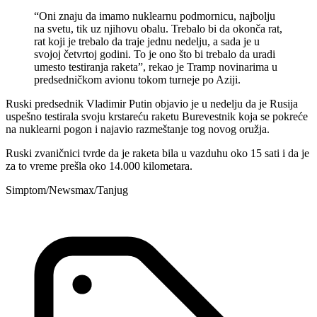
“Oni znaju da imamo nuklearnu podmornicu, najbolju
na svetu, tik uz njihovu obalu. Trebalo bi da okonča rat,
rat koji je trebalo da traje jednu nedelju, a sada je u
svojoj četvrtoj godini. To je ono što bi trebalo da uradi
umesto testiranja raketa”, rekao je Tramp novinarima u
predsedničkom avionu tokom turneje po Aziji.
Ruski predsednik Vladimir Putin objavio je u nedelju da je Rusija
uspešno testirala svoju krstareću raketu Burevestnik koja se pokreće
na nuklearni pogon i najavio razmeštanje tog novog oružja.
Ruski zvaničnici tvrde da je raketa bila u vazduhu oko 15 sati i da je
za to vreme prešla oko 14.000 kilometara.
Simptom/Newsmax/Tanjug