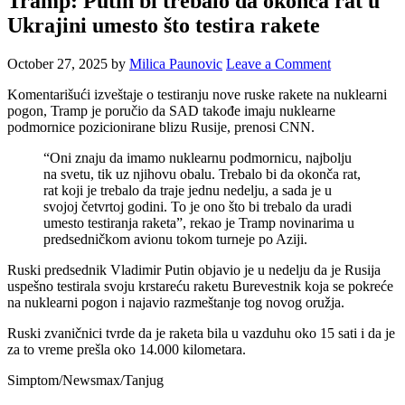
Tramp: Putin bi trebalo da okonča rat u
Ukrajini umesto što testira rakete
October 27, 2025
by
Milica Paunovic
Leave a Comment
Komentarišući izveštaje o testiranju nove ruske rakete na nuklearni
pogon, Tramp je poručio da SAD takođe imaju nuklearne
podmornice pozicionirane blizu Rusije, prenosi CNN.
“Oni znaju da imamo nuklearnu podmornicu, najbolju
na svetu, tik uz njihovu obalu. Trebalo bi da okonča rat,
rat koji je trebalo da traje jednu nedelju, a sada je u
svojoj četvrtoj godini. To je ono što bi trebalo da uradi
umesto testiranja raketa”, rekao je Tramp novinarima u
predsedničkom avionu tokom turneje po Aziji.
Ruski predsednik Vladimir Putin objavio je u nedelju da je Rusija
uspešno testirala svoju krstareću raketu Burevestnik koja se pokreće
na nuklearni pogon i najavio razmeštanje tog novog oružja.
Ruski zvaničnici tvrde da je raketa bila u vazduhu oko 15 sati i da je
za to vreme prešla oko 14.000 kilometara.
Simptom/Newsmax/Tanjug