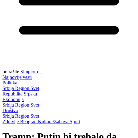
potražite
Simptom...
Najnovije vesti
Politika
Srbija
Region
Svet
Republika Srpska
Ekonomija
Srbija
Region
Svet
Društvo
Srbija
Region
Svet
Zdravlje
Beograd
Kultura/Zabava
Sport
Tramp: Putin bi trebalo da