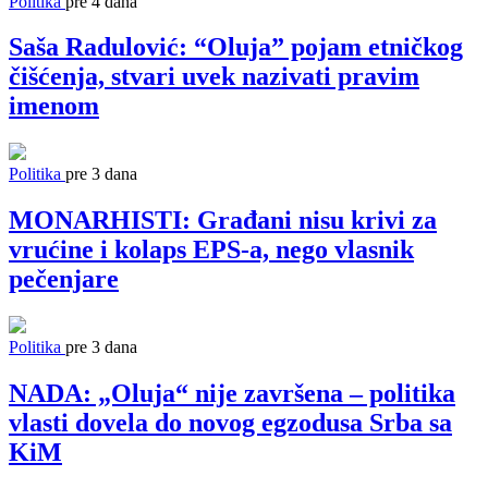
Politika
pre 4 dana
Saša Radulović: “Oluja” pojam etničkog
čišćenja, stvari uvek nazivati pravim
imenom
Politika
pre 3 dana
MONARHISTI: Građani nisu krivi za
vrućine i kolaps EPS-a, nego vlasnik
pečenjare
Politika
pre 3 dana
NADA: „Oluja“ nije završena – politika
vlasti dovela do novog egzodusa Srba sa
KiM