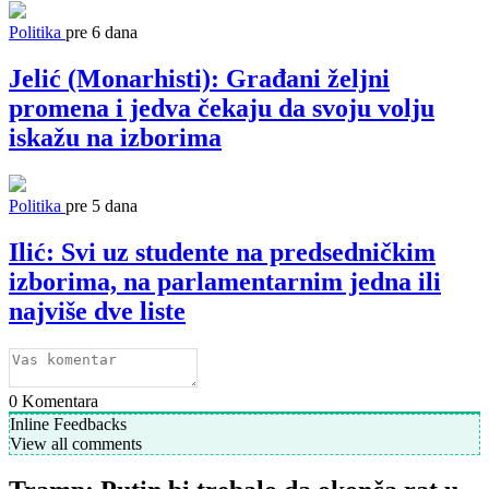
Politika
pre 6 dana
Jelić (Monarhisti): Građani željni
promena i jedva čekaju da svoju volju
iskažu na izborima
Politika
pre 5 dana
Ilić: Svi uz studente na predsedničkim
izborima, na parlamentarnim jedna ili
najviše dve liste
0
Komentara
Inline Feedbacks
View all comments