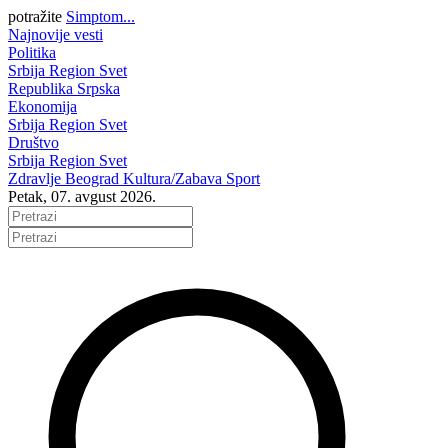
potražite
Simptom...
Najnovije vesti
Politika
Srbija
Region
Svet
Republika Srpska
Ekonomija
Srbija
Region
Svet
Društvo
Srbija
Region
Svet
Zdravlje
Beograd
Kultura/Zabava
Sport
Petak, 07. avgust 2026.