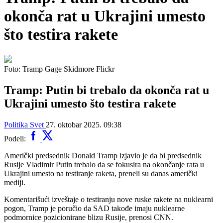
okonča rat u Ukrajini umesto
što testira rakete
Foto: Tramp Gage Skidmore Flickr
Tramp: Putin bi trebalo da okonča rat u
Ukrajini umesto što testira rakete
Politika
Svet
27. oktobar 2025. 09:38
Podeli:
Američki predsednik Donald Tramp izjavio je da bi predsednik
Rusije Vladimir Putin trebalo da se fokusira na okončanje rata u
Ukrajini umesto na testiranje raketa, preneli su danas američki
mediji.
Komentarišući izveštaje o testiranju nove ruske rakete na nuklearni
pogon, Tramp je poručio da SAD takođe imaju nuklearne
podmornice pozicionirane blizu Rusije, prenosi CNN.