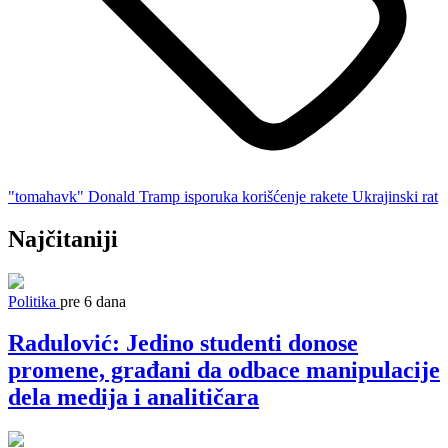
"tomahavk"
Donald Tramp
isporuka
korišćenje
rakete
Ukrajinski rat
Najčitaniji
Politika
pre 6 dana
Radulović: Jedino studenti donose
promene, građani da odbace manipulacije
dela medija i analitičara