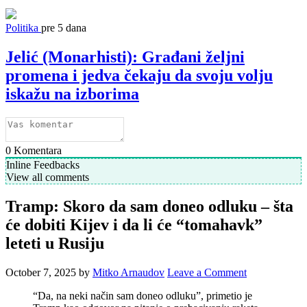
Politika
pre 5 dana
Jelić (Monarhisti): Građani željni
promena i jedva čekaju da svoju volju
iskažu na izborima
0
Komentara
Inline Feedbacks
View all comments
Tramp: Skoro da sam doneo odluku – šta
će dobiti Kijev i da li će “tomahavk”
leteti u Rusiju
October 7, 2025
by
Mitko Arnaudov
Leave a Comment
“Da, na neki način sam doneo odluku”, primetio je