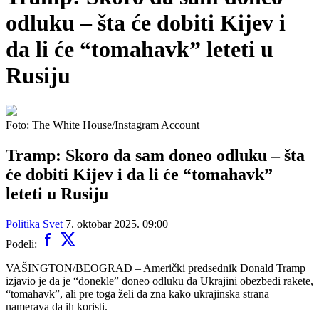
odluku – šta će dobiti Kijev i
da li će “tomahavk” leteti u
Rusiju
Foto: The White House/Instagram Account
Tramp: Skoro da sam doneo odluku – šta
će dobiti Kijev i da li će “tomahavk”
leteti u Rusiju
Politika
Svet
7. oktobar 2025. 09:00
Podeli:
VAŠINGTON/BEOGRAD – Američki predsednik Donald Tramp
izjavio je da je “donekle” doneo odluku da Ukrajini obezbedi rakete,
“tomahavk”, ali pre toga želi da zna kako ukrajinska strana
namerava da ih koristi.