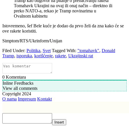
Tramp kao odgovor na pitanje o prebacivanju raketa
Tomahavk Ukrajini na ovaj ili onaj način – direktno ili
preko NATO-a, rekao je Tramp novinarima u
Ovalnom kabinetu
Istovremeno, šef Bele kuće je dodao da prvo želi da zna kako će se
ove rakete koristiti.
Simptom/RTS/Ukrinform/Unijan
Filed Under:
Politika
,
Svet
Tagged With:
"tomahavk"
,
Donald
Tramp
,
isporuka
,
korišćenje
,
rakete
,
Ukrajinski rat
0
Komentara
Inline Feedbacks
View all comments
Copyright 2024
O nama
Impresum
Kontakt
Insert