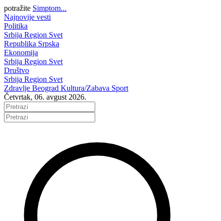
potražite
Simptom...
Najnovije vesti
Politika
Srbija
Region
Svet
Republika Srpska
Ekonomija
Srbija
Region
Svet
Društvo
Srbija
Region
Svet
Zdravlje
Beograd
Kultura/Zabava
Sport
Četvrtak, 06. avgust 2026.