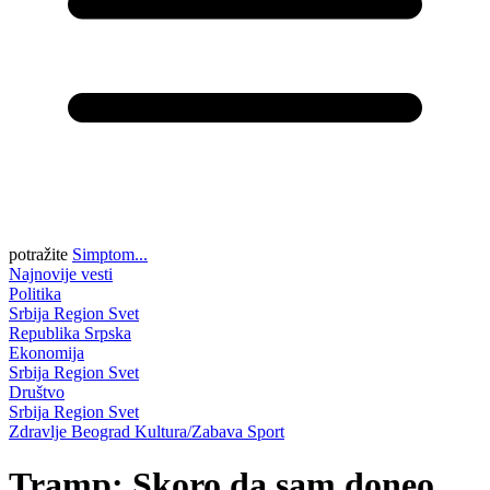
potražite
Simptom...
Najnovije vesti
Politika
Srbija
Region
Svet
Republika Srpska
Ekonomija
Srbija
Region
Svet
Društvo
Srbija
Region
Svet
Zdravlje
Beograd
Kultura/Zabava
Sport
Tramp: Skoro da sam doneo