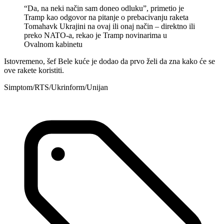
“Da, na neki način sam doneo odluku”, primetio je
Tramp kao odgovor na pitanje o prebacivanju raketa
Tomahavk Ukrajini na ovaj ili onaj način – direktno ili
preko NATO-a, rekao je Tramp novinarima u
Ovalnom kabinetu
Istovremeno, šef Bele kuće je dodao da prvo želi da zna kako će se
ove rakete koristiti.
Simptom/RTS/Ukrinform/Unijan