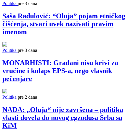
Politika
pre 3 dana
Saša Radulović: “Oluja” pojam etničkog
čišćenja, stvari uvek nazivati pravim
imenom
Politika
pre 3 dana
MONARHISTI: Građani nisu krivi za
vrućine i kolaps EPS-a, nego vlasnik
pečenjare
Politika
pre 2 dana
NADA: „Oluja“ nije završena – politika
vlasti dovela do novog egzodusa Srba sa
KiM