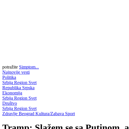
potražite
Simptom...
Najnovije vesti
Politika
Srbija
Region
Svet
Republika Srpska
Ekonomija
Srbija
Region
Svet
Društvo
Srbija
Region
Svet
Zdravlje
Beograd
Kultura/Zabava
Sport
Tramp: Slažem se sa Putinom, a