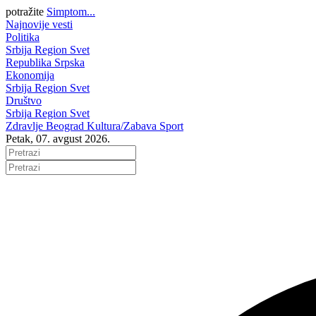
potražite
Simptom...
Najnovije vesti
Politika
Srbija
Region
Svet
Republika Srpska
Ekonomija
Srbija
Region
Svet
Društvo
Srbija
Region
Svet
Zdravlje
Beograd
Kultura/Zabava
Sport
Petak, 07. avgust 2026.