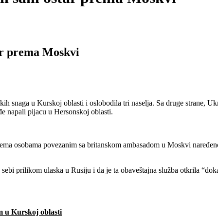
ar prema Moskvi
 u Kurskoj oblasti i oslobodila tri naselja. Sa druge strane, Ukrajin
e napali pijacu u Hersonskoj oblasti.
dvema osobama povezanim sa britanskom ambasadom u Moskvi naređeno d
sebi prilikom ulaska u Rusiju i da je ta obaveštajna služba otkrila “d
 u Kurskoj oblasti