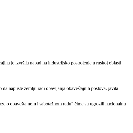
a je izvršila napad na industrijsko postrojenje u ruskoj oblasti
a napuste zemlju radi obavljanja obaveštajnih poslova, javila
okaze o obaveštajnom i sabotažnom radu“ čime su ugrozili nacionalnu