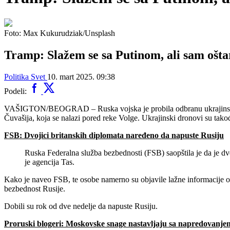
Foto: Max Kukurudziak/Unsplash
Tramp: Slažem se sa Putinom, ali sam ošt
Politika
Svet
10. mart 2025. 09:38
Podeli:
VAŠIGTON/BEOGRAD – Ruska vojska je probila odbranu ukrajinskih snaga
Čuvašija, koja se nalazi pored reke Volge. Ukrajinski dronovi su takođ
FSB: Dvojici britanskih diplomata naređeno da napuste Rusiju
Ruska Federalna služba bezbednosti (FSB) saopštila je da je 
je agencija Tas.
Kako je naveo FSB, te osobe namerno su objavile lažne informacije o 
bezbednost Rusije.
Dobili su rok od dve nedelje da napuste Rusiju.
Proruski blogeri: Moskovske snage nastavljaju sa napredovanjem