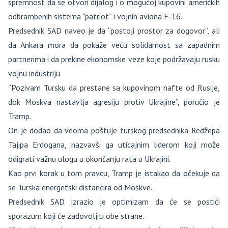
spremnost da se otvori dijalog i o mogućoj kupovini američkih
odbrambenih sistema “patriot” i vojnih aviona F-16.
Predsednik SAD naveo je da “postoji prostor za dogovor”, ali
da Ankara mora da pokaže veću solidarnost sa zapadnim
partnerima i da prekine ekonomske veze koje podržavaju rusku
vojnu industriju.
“Pozivam Tursku da prestane sa kupovinom nafte od Rusije,
dok Moskva nastavlja agresiju protiv Ukrajine”, poručio je
Tramp.
On je dodao da veoma poštuje turskog predsednika Redžepa
Tajipa Erdogana, nazvavši ga uticajnim liderom koji može
odigrati važnu ulogu u okončanju rata u Ukrajini.
Kao prvi korak u tom pravcu, Tramp je istakao da očekuje da
se Turska energetski distancira od Moskve.
Predsednik SAD izrazio je optimizam da će se postići
sporazum koji će zadovoljiti obe strane.