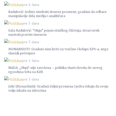
Politika
pre 6 dana
Radulović: Jedino studenti donose promene, građani da odbace
manipulacije dela medija i analitičara
Politika
pre 3 dana
Saša Radulović: “Oluja” pojam etničkog čišćenja, stvari uvek
nazivati pravim imenom
Politika
pre 3 dana
MONARHISTI: Građani nisu krivi za vrućine i kolaps EPS-a, nego
vlasnik pečenjare
Politika
pre 2 dana
NADA: „Oluja“ nije završena – politika vlasti dovela do novog
egzodusa Srba sa KiM
Politika
pre 5 dana
Jelić (Monarhisti): Građani željni promena i jedva čekaju da svoju
volju iskažu na izborima