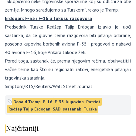
“Sklopićemo neke trgovinske sporazume koji su odlični za obe
zemlje. Mnogo sarađujemo sa Turskom”, rekao je Tramp.
Erdogan: F-35 i F-16 u fokusu razgovora
Predsednik Turske Redžep Tajip Erdogan izjavio je, uoči
sastanka, da će glavne teme razgovora biti pitanja odbrane,
posebno kupovina borbenih aviona F-35 i pregovori o nabavci
40 aviona F-16, koje Ankara takođe želi.
Pored toga, sastanak će, prema njegovim rečima, obuhvatiti i
važne teme kao što su regionalni ratovi, energetska pitanja i
trgovinska saradnja.
Simptom/RTS/Reuters/Wall Street Journal
Donald Tramp
F-16
F-35
kupovina
Patriot
Redžep Tajip Erdogan
SAD
sastanak
Turska
Najčitaniji