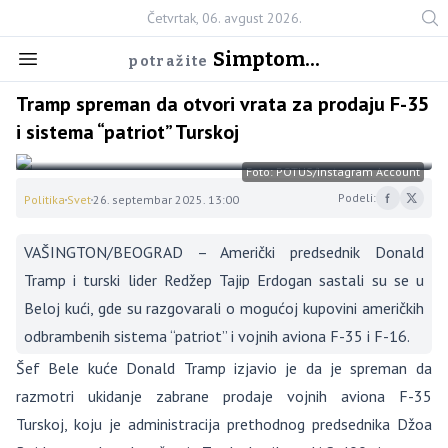
Četvrtak, 06. avgust 2026.
Simptom...
potražite
Tramp spreman da otvori vrata za prodaju F-35
i sistema “patriot” Turskoj
Foto: POTUS/Instagram Account
Podeli:
Politika
Svet
26. septembar 2025. 13:00
VAŠINGTON/BEOGRAD – Američki predsednik Donald
Tramp i turski lider Redžep Tajip Erdogan sastali su se u
Beloj kući, gde su razgovarali o mogućoj kupovini američkih
odbrambenih sistema “patriot” i vojnih aviona F-35 i F-16.
Šef Bele kuće Donald Tramp izjavio je da je spreman da
razmotri ukidanje zabrane prodaje vojnih aviona F-35
Turskoj, koju je administracija prethodnog predsednika Džoa