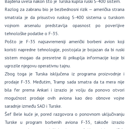
Bajdena uvela nakon što je Turska kupila ruski S-400 sistem.
Razlog za zabranu bio je bezbednosni rizik — američka strana
smatrala je da prisustvo ruskog S-400 sistema u turskom
vojnom arsenalu predstavlja opasnost po poverljive
tehnološke podatke o F-35.
Pošto je F-35 najsavremeniji američki borbeni avion koji
koristi napredne tehnologije, postojala je bojazan da bi ruski
sistem mogao da presretne ili prikuplja informacije koje bi
ugrozile njegovu operativnu tajnu.
Zbog toga je Turska isključena iz programa proizvodnje i
prodaje F-35. Međutim, Tramp sada smatra da ta mera nije
bila fer prema Ankari i izrazio je volju da ponovo otvori
mogućnost prodaje ovih aviona kao deo obnove vojne
saradnje između SAD i Turske.
Šef Bele kuće je, pored razgovora o ponovnom uključivanju
Turske u program borbenih aviona F-35, takođe izrazio