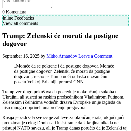
0
Komentara
Inline Feedbacks
View all comments
Tramp: Zelenski će morati da postigne
dogovor
September 16, 2025
by
Mitko Arnaudov
Leave a Comment
„Moraće da se pokrene i da postigne dogovor. Moraće
da postigne dogovor. Zelenski će morati da postigne
dogovor“, rekao je Tramp uoči odlaska u zvaničnu
posetu Velikoj Britaniji, prenosi CNN.
Tramp već dugo pokušava da posreduje u okončanju sukoba u
Ukrajini, ali susreti sa ruskim predsednikom Vladimirom Putinom,
Zelenskim i čelnicima vodećih država Evropske unije izgleda da
nisu mnogo doprineli unapređenju pregovora.
Rusija je zadržala sve svoje zahteve za okončanje rata, uključujući
preuzimanje celog Donbasa i insistiranje da Ukrajina nikada ne
pristupi NATO savezu, ali je Tramp danas poručio da je Zelenski taj