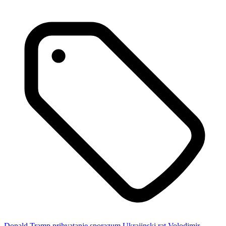
Donald Tramp
prihvatanje
sporazum
Ukrajinski rat
Volodimir