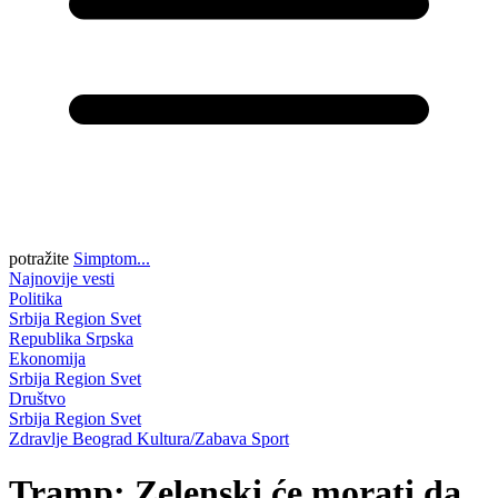
potražite
Simptom...
Najnovije vesti
Politika
Srbija
Region
Svet
Republika Srpska
Ekonomija
Srbija
Region
Svet
Društvo
Srbija
Region
Svet
Zdravlje
Beograd
Kultura/Zabava
Sport
Tramp: Zelenski će morati da