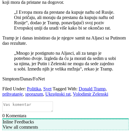
koji mora da pristane na dogovor.
„I Evropa mora da prestane da kupuje naftu od Rusije.
Oni pričaju, ali moraju da prestanu da kupuju naftu od
Rusije“, dodao je Tramp, ponavljajući svoj poziv
Evropskoj uniji da uradi više kako bi se okončao rat.
Tramp je i danas insistirao da je njegov samit na Aljasci sa Putinom
dao rezultate.
„Mnogo je postignuto na Aljasci, ali za tango je
potrebno dvoje. Izgleda da ću ja morati da sedim u sobi
sa njima, jer Putin i Zelenski ne mogu da sede zajedno
u sobi. Između njih je velika mržnja“, rekao je Tramp.
Simptom/Danas/FoNet
Filed Under:
Politika
,
Svet
Tagged With:
Donald Tramp
,
prihvatanje
,
sporazum
,
Ukrajinski rat
,
Volodimir Zelenski
0
Komentara
Inline Feedbacks
View all comments