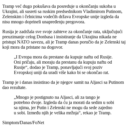
Tramp već dugo pokušava da posreduje u okončanju sukoba u
Ukrajini, ali susreti sa ruskim predsednikom Vladimirom Putinom,
Zelenskim i čelnicima vodećih država Evropske unije izgleda da
nisu mnogo doprineli unapređenju pregovora.
Rusija je zadržala sve svoje zahteve za okončanje rata, uključujući
preuzimanje celog Donbasa i insistiranje da Ukrajina nikada ne
pristupi NATO savezu, ali je Tramp danas poručio da je Zelenski taj
koji mora da pristane na dogovor.
„I Evropa mora da prestane da kupuje naftu od Rusije.
Oni pričaju, ali moraju da prestanu da kupuju naftu od
Rusije“, dodao je Tramp, ponavljajući svoj poziv
Evropskoj uniji da uradi više kako bi se okončao rat.
Tramp je i danas insistirao da je njegov samit na Aljasci sa Putinom
dao rezultate.
„Mnogo je postignuto na Aljasci, ali za tango je
potrebno dvoje. Izgleda da ću ja morati da sedim u sobi
sa njima, jer Putin i Zelenski ne mogu da sede zajedno
u sobi. Između njih je velika mržnja“, rekao je Tramp.
Simptom/Danas/FoNet