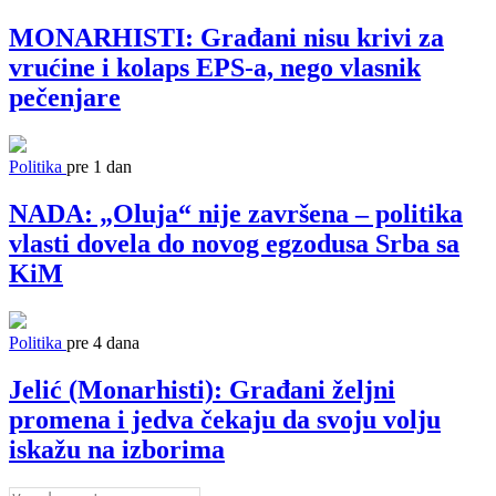
MONARHISTI: Građani nisu krivi za
vrućine i kolaps EPS-a, nego vlasnik
pečenjare
Politika
pre 1 dan
NADA: „Oluja“ nije završena – politika
vlasti dovela do novog egzodusa Srba sa
KiM
Politika
pre 4 dana
Jelić (Monarhisti): Građani željni
promena i jedva čekaju da svoju volju
iskažu na izborima