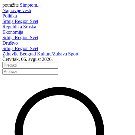
potražite
Simptom...
Najnovije vesti
Politika
Srbija
Region
Svet
Republika Srpska
Ekonomija
Srbija
Region
Svet
Društvo
Srbija
Region
Svet
Zdravlje
Beograd
Kultura/Zabava
Sport
Četvrtak, 06. avgust 2026.