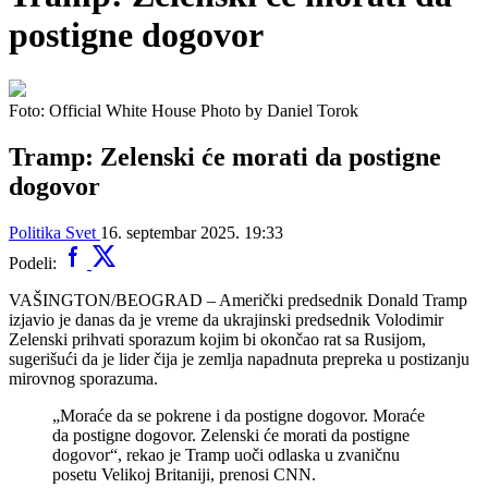
postigne dogovor
Foto: Official White House Photo by Daniel Torok
Tramp: Zelenski će morati da postigne
dogovor
Politika
Svet
16. septembar 2025. 19:33
Podeli:
VAŠINGTON/BEOGRAD – Američki predsednik Donald Tramp
izjavio je danas da je vreme da ukrajinski predsednik Volodimir
Zelenski prihvati sporazum kojim bi okončao rat sa Rusijom,
sugerišući da je lider čija je zemlja napadnuta prepreka u postizanju
mirovnog sporazuma.
„Moraće da se pokrene i da postigne dogovor. Moraće
da postigne dogovor. Zelenski će morati da postigne
dogovor“, rekao je Tramp uoči odlaska u zvaničnu
posetu Velikoj Britaniji, prenosi CNN.