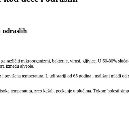
i odraslih
ga različiti mikroorganizmi, bakterije, virusi, gljivice. U 60-80% sluča
ora između alveola.
o i povišena temperatura. Ljudi stariji od 65 godina i mališani mlađi od
visoka temperatura, zreo kašalj, peckanje u plućima. Tokom bolesti simp