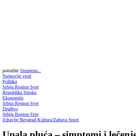
potražite
Simptom...
Najnovije vesti
Politika
Srbija
Region
Svet
Republika Srpska
Ekonomija
Srbija
Region
Svet
Društvo
Srbija
Region
Svet
Zdravlje
Beograd
Kultura/Zabava
Sport
Upala pluća – simptomi i lečenje