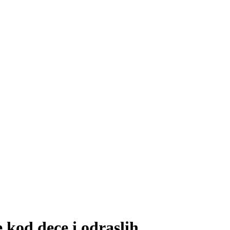
 kod dece i odraslih