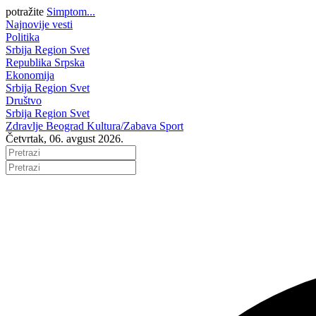
potražite
Simptom...
Najnovije vesti
Politika
Srbija
Region
Svet
Republika Srpska
Ekonomija
Srbija
Region
Svet
Društvo
Srbija
Region
Svet
Zdravlje
Beograd
Kultura/Zabava
Sport
Četvrtak, 06. avgust 2026.