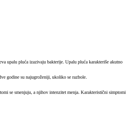
jeva upalu pluća izazivaju bakterije. Upalu pluća karakteriše akutno
 dve godine su najugroženiji, ukoliko se razbole.
tomi se smenjuju, a njihov intenzitet menja. Karakteristični simptomi