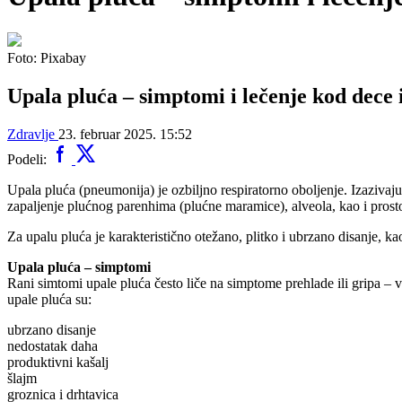
Foto: Pixabay
Upala pluća – simptomi i lečenje kod dece 
Zdravlje
23. februar 2025. 15:52
Podeli:
Upala pluća (pneumonija) je ozbiljno respiratorno oboljenje. Izazivaju 
zapaljenje plućnog parenhima (plućne maramice), alveola, kao i prost
Za upalu pluća je karakteristično otežano, plitko i ubrzano disanje, ka
Upala pluća – simptomi
Rani simtomi upale pluća često liče na simptome prehlade ili gripa – 
upale pluća su:
ubrzano disanje
nedostatak daha
produktivni kašalj
šlajm
groznica i drhtavica