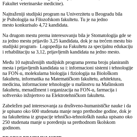
Fakultet veterinarske medicine).
Najtraženiji studijski program na Univerzitetu u Beogradu bila
je Psihologija na Filozofskom fakultetu. Tu je na jedno
mesto konkurisalo 4,72 kandidata.
Na drugom mestu prema interesovanju bila je Stomatologija gde se
za jedno mestu prijavilo 3,25 kandidata, dok je na trećem mestu bio
studijski program- Logopedija na Fakultetu za specijalnu edukaciju
i rehabilitaciju sa 3,12, prijavljenih kandidata na jedno mesto.
Među 10 najtraženijih studijskih programa prema broju planiranih
mesta i prijavljenih kandidata su i: informacioni sistemi i tehnologije
na FON-u, molekularna biologija i fiziologija na Biološkom
fakultetu, informatika na Matematičkom fakultetu, arhitektura,
medicina, informacione tehnologije u mašinstvu na Mašinskom
fakultetu, menadžment i organizacija na FON-u, farmacija i
softversko inžnjertsvo na Elektrotehničkom fakultetu.
Zabeležen pad interesovanja za društveno-humanističke nauke i da
je upisano oko 600 studenata manje nego prethodne godine, dok je
na fakultetima iz grupacije tehničko-tehnoloških nauka upisano oko
250 studenata manje u poređenju sa prethodnom školskom
godinom.