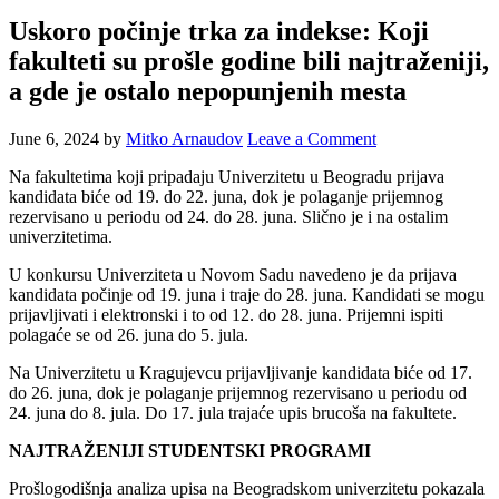
Uskoro počinje trka za indekse: Koji
fakulteti su prošle godine bili najtraženiji,
a gde je ostalo nepopunjenih mesta
June 6, 2024
by
Mitko Arnaudov
Leave a Comment
Na fakultetima koji pripadaju Univerzitetu u Beogradu prijava
kandidata biće od 19. do 22. juna, dok je polaganje prijemnog
rezervisano u periodu od 24. do 28. juna. Slično je i na ostalim
univerzitetima.
U konkursu Univerziteta u Novom Sadu navedeno je da prijava
kandidata počinje od 19. juna i traje do 28. juna. Kandidati se mogu
prijavljivati i elektronski i to od 12. do 28. juna. Prijemni ispiti
polagaće se od 26. juna do 5. jula.
Na Univerzitetu u Kragujevcu prijavljivanje kandidata biće od 17.
do 26. juna, dok je polaganje prijemnog rezervisano u periodu od
24. juna do 8. jula. Do 17. jula trajaće upis brucoša na fakultete.
NAJTRAŽENIJI STUDENTSKI PROGRAMI
Prošlogodišnja analiza upisa na Beogradskom univerzitetu pokazala