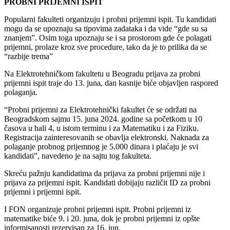
PROBNI PRIJEMNI ISPIT
Popularni fakulteti organizuju i probni prijemni ispit. Tu kandidati
mogu da se upoznaju sa tipovima zadataka i da vide “gde su sa
znanjem”. Osim toga upoznaju se i sa prostorom gde će polagati
prijemni, prolaze kroz sve procedure, tako da je to prilika da se
“razbije trema”
Na Elektrotehničkom fakultetu u Beogradu prijava za probni
prijemni ispit traje do 13. juna, dan kasnije biće objavljen raspored
polaganja.
“Probni prijemni za Elektrotehnički fakultet će se održati na
Beogradskom sajmu 15. juna 2024. godine sa početkom u 10
časova u hali 4, u istom terminu i za Matematiku i za Fiziku.
Registracija zainteresovanih se obavlja elektronski. Naknada za
polaganje probnog prijemnog je 5.000 dinara i plaćaju je svi
kandidati”, navedeno je na sajtu tog fakulteta.
Skreću pažnju kandidatima da prijava za probni prijemni nije i
prijava za prijemni ispit. Kandidati dobijaju različit ID za probni
prijemni i prijemni ispit.
I FON organizuje probni prijemni ispit. Probni prijemni iz
matematike biće 9. i 20. juna, dok je probni prijemni iz opšte
informisanosti rezervisan za 16. jun.