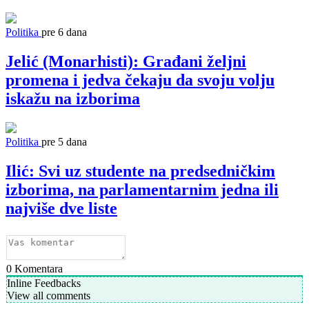
Politika
pre 6 dana
Jelić (Monarhisti): Građani željni
promena i jedva čekaju da svoju volju
iskažu na izborima
Politika
pre 5 dana
Ilić: Svi uz studente na predsedničkim
izborima, na parlamentarnim jedna ili
najviše dve liste
0
Komentara
Inline Feedbacks
View all comments