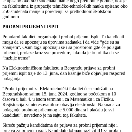
je upisano oko 600 studenata manje nego prethodne godine, dok je
na fakultetima iz grupacije tehničko-tehnoloških nauka upisano oko
250 studenata manje u poređenju sa prethodnom školskom
godinom.
PROBNI PRIJEMNI ISPIT
Popularni fakulteti organizuju i probni prijemni ispit. Tu kandidati
mogu da se upoznaju sa tipovima zadataka i da vide “gde su sa
znanjem”. Osim toga upoznaju se i sa prostorom gde će polagati
prijemni, prolaze kroz sve procedure, tako da je to prilika da se
“razbije trema”
Na Elektrotehničkom fakultetu u Beogradu prijava za probni
prijemni ispit traje do 13. juna, dan kasnije biće objavljen raspored
polaganja.
“Probni prijemni za Elektrotehnički fakultet će se održati na
Beogradskom sajmu 15. juna 2024. godine sa početkom u 10
časova u hali 4, u istom terminu i za Matematiku i za Fiziku.
Registracija zainteresovanih se obavlja elektronski. Naknada za
polaganje probnog prijemnog je 5.000 dinara i plaćaju je svi
kandidati”, navedeno je na sajtu tog fakulteta.
Skreću pažnju kandidatima da prijava za probni prijemni nije i
prijava za prijemni ispit. Kandidati dobijaju različit ID za probni