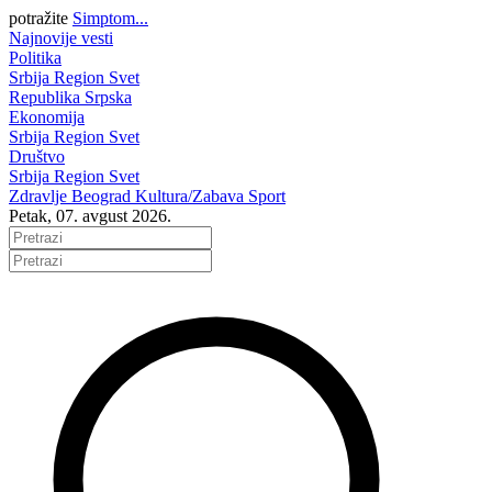
potražite
Simptom...
Najnovije vesti
Politika
Srbija
Region
Svet
Republika Srpska
Ekonomija
Srbija
Region
Svet
Društvo
Srbija
Region
Svet
Zdravlje
Beograd
Kultura/Zabava
Sport
Petak, 07. avgust 2026.