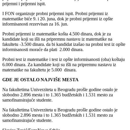
prijemni i prijemni ispit.
I FON organizuje probni prijemni ispit. Probni prijemni iz
matematike biće 9. i 20. juna, dok je probni prijemni iz opšte
informisanosti rezervisan za 16. jun.
Probni prijemni iz matematike košta 4.500 dinara, dok je za
kandidate koji su išli na pripremnu nastavu iz matematike na
fakultetu -3.500 dinara. da bi kandidat izašao na probni test iz opšte
informisanosti moraće da plati 2.000 dinara.
Probni test iz matematike i test iz opšte informisanosti (oba) koštaju
6.000 dinara. Za kandidate koji su išli na pripremnu nastavu iz
matematike na fakultetu je 5.000 dinara.
GDE JE OSTALO NAJVIŠE MESTA
Na fakultetima Univerziteta u Beogradu prošle godine ostalo je
slobodno 2.896 mesta i to 1.365 budžetskih i 1.531 mesto za
samofinansirajuće studente.
Na fakultetima Univerziteta u Beogradu prošle godine ostalo je
slobodno 2.896 mesta i to 1.365 budžetskih i 1.531 mesto za
samofinansirajuće studente.