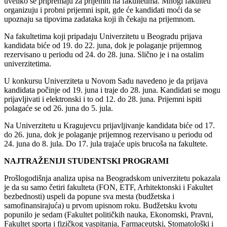
uveliko se pripremaju za prijemni na fakultetima. Mnogi fakulteti
organizuju i probni prijemni ispit, gde će kandidati moći da se
upoznaju sa tipovima zadataka koji ih čekaju na prijemnom.
Na fakultetima koji pripadaju Univerzitetu u Beogradu prijava
kandidata biće od 19. do 22. juna, dok je polaganje prijemnog
rezervisano u periodu od 24. do 28. juna. Slično je i na ostalim
univerzitetima.
U konkursu Univerziteta u Novom Sadu navedeno je da prijava
kandidata počinje od 19. juna i traje do 28. juna. Kandidati se mogu
prijavljivati i elektronski i to od 12. do 28. juna. Prijemni ispiti
polagaće se od 26. juna do 5. jula.
Na Univerzitetu u Kragujevcu prijavljivanje kandidata biće od 17.
do 26. juna, dok je polaganje prijemnog rezervisano u periodu od
24. juna do 8. jula. Do 17. jula trajaće upis brucoša na fakultete.
NAJTRAŽENIJI STUDENTSKI PROGRAMI
Prošlogodišnja analiza upisa na Beogradskom univerzitetu pokazala
je da su samo četiri fakulteta (FON, ETF, Arhitektonski i Fakultet
bezbednosti) uspeli da popune sva mesta (budžetska i
samofinansirajuća) u prvom upisnom roku. Budžetsku kvotu
popunilo je sedam (Fakultet političkih nauka, Ekonomski, Pravni,
Fakultet sporta i fizičkog vaspitanja, Farmaceutski, Stomatološki i