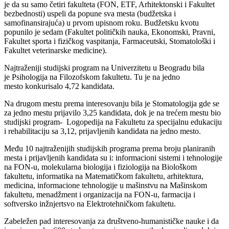
je da su samo četiri fakulteta (FON, ETF, Arhitektonski i Fakultet
bezbednosti) uspeli da popune sva mesta (budžetska i
samofinansirajuća) u prvom upisnom roku. Budžetsku kvotu
popunilo je sedam (Fakultet političkih nauka, Ekonomski, Pravni,
Fakultet sporta i fizičkog vaspitanja, Farmaceutski, Stomatološki i
Fakultet veterinarske medicine).
Najtraženiji studijski program na Univerzitetu u Beogradu bila
je Psihologija na Filozofskom fakultetu. Tu je na jedno
mesto konkurisalo 4,72 kandidata.
Na drugom mestu prema interesovanju bila je Stomatologija gde se
za jedno mestu prijavilo 3,25 kandidata, dok je na trećem mestu bio
studijski program- Logopedija na Fakultetu za specijalnu edukaciju
i rehabilitaciju sa 3,12, prijavljenih kandidata na jedno mesto.
Među 10 najtraženijih studijskih programa prema broju planiranih
mesta i prijavljenih kandidata su i: informacioni sistemi i tehnologije
na FON-u, molekularna biologija i fiziologija na Biološkom
fakultetu, informatika na Matematičkom fakultetu, arhitektura,
medicina, informacione tehnologije u mašinstvu na Mašinskom
fakultetu, menadžment i organizacija na FON-u, farmacija i
softversko inžnjertsvo na Elektrotehničkom fakultetu.
Zabeležen pad interesovanja za društveno-humanističke nauke i da