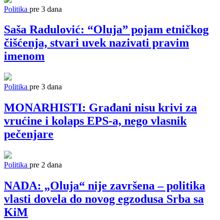
Politika
pre 3 dana
Saša Radulović: “Oluja” pojam etničkog
čišćenja, stvari uvek nazivati pravim
imenom
Politika
pre 3 dana
MONARHISTI: Građani nisu krivi za
vrućine i kolaps EPS-a, nego vlasnik
pečenjare
Politika
pre 2 dana
NADA: „Oluja“ nije završena – politika
vlasti dovela do novog egzodusa Srba sa
KiM