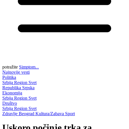
potražite
Simptom...
Najnovije vesti
Politika
Srbija
Region
Svet
Republika Srpska
Ekonomija
Srbija
Region
Svet
Društvo
Srbija
Region
Svet
Zdravlje
Beograd
Kultura/Zabava
Sport
Uskoro počinje trka za