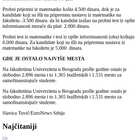
Probni prijemni iz matematike košta 4.500 dinara, dok je za
kandidate koji su išli na pripremnu nastavu iz matematike na
fakultetu -3.500 dinara. da bi kandidat izašao na probni test iz opšte
informisanosti moraće da plati 2.000 dinara.
Probni test iz matematike i test iz opšte informisanosti (oba) koštaju
6.000 dinara. Za kandidate koji su išli na pripremnu nastavu iz
matematike na fakultetu je 5.000 dinara.
GDE JE OSTALO NAJVIŠE MESTA
Na fakultetima Univerziteta u Beogradu prošle godine ostalo je
slobodno 2.896 mesta i to 1.365 budžetskih i 1.531 mesto za
samofinansirajuće studente.
Na fakultetima Univerziteta u Beogradu prošle godine ostalo je
slobodno 2.896 mesta i to 1.365 budžetskih i 1.531 mesto za
samofinansirajuće studente.
Slavica Tuvić/EuroNews Srbija
Najčitaniji