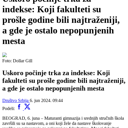
indekse: Koji fakulteti su
prošle godine bili najtraženiji,
a gde je ostalo nepopunjenih
mesta
Foto: Dollar Gill
Uskoro počinje trka za indekse: Koji
fakulteti su prošle godine bili najtraženiji,
a gde je ostalo nepopunjenih mesta
Društvo
Srbija
6. jun 2024. 09:44
Podeli:
BEOGRAD, 6. juna – Maturanti gimnazija i srednjih stručnih škola
završili su sa nastavom, a oni koji žele da nastave školovanje