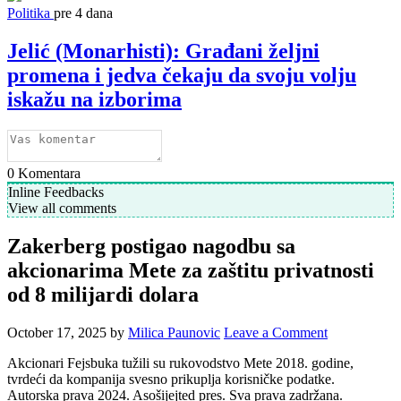
Politika
pre 4 dana
Jelić (Monarhisti): Građani željni
promena i jedva čekaju da svoju volju
iskažu na izborima
0
Komentara
Inline Feedbacks
View all comments
Zakerberg postigao nagodbu sa
akcionarima Mete za zaštitu privatnosti
od 8 milijardi dolara
October 17, 2025
by
Milica Paunovic
Leave a Comment
Akcionari Fejsbuka tužili su rukovodstvo Mete 2018. godine,
tvrdeći da kompanija svesno prikuplja korisničke podatke.
Autorska prava 2024. Asošijejted pres. Sva prava zadržana.