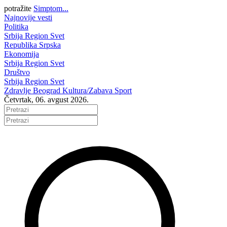
potražite
Simptom...
Najnovije vesti
Politika
Srbija
Region
Svet
Republika Srpska
Ekonomija
Srbija
Region
Svet
Društvo
Srbija
Region
Svet
Zdravlje
Beograd
Kultura/Zabava
Sport
Četvrtak, 06. avgust 2026.