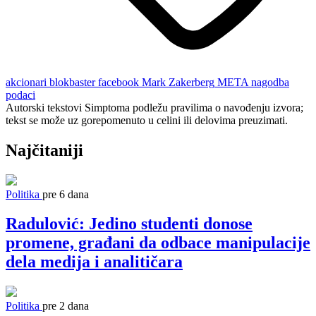
akcionari
blokbaster
facebook
Mark Zakerberg
META
nagodba
podaci
Autorski tekstovi Simptoma podležu pravilima o navođenju izvora;
tekst se može uz gorepomenuto u celini ili delovima preuzimati.
Najčitaniji
Politika
pre 6 dana
Radulović: Jedino studenti donose
promene, građani da odbace manipulacije
dela medija i analitičara
Politika
pre 2 dana