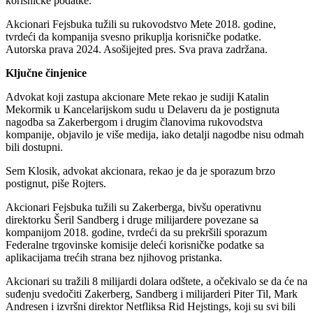
korisničke podatke.
Akcionari Fejsbuka tužili su rukovodstvo Mete 2018. godine,
tvrdeći da kompanija svesno prikuplja korisničke podatke.
Autorska prava 2024. Asošijejted pres. Sva prava zadržana.
Ključne činjenice
Advokat koji zastupa akcionare Mete rekao je sudiji Katalin
Mekormik u Kancelarijskom sudu u Delaveru da je postignuta
nagodba sa Zakerbergom i drugim članovima rukovodstva
kompanije, objavilo je više medija, iako detalji nagodbe nisu odmah
bili dostupni.
Sem Klosik, advokat akcionara, rekao je da je sporazum brzo
postignut, piše Rojters.
Akcionari Fejsbuka tužili su Zakerberga, bivšu operativnu
direktorku Šeril Sandberg i druge milijardere povezane sa
kompanijom 2018. godine, tvrdeći da su prekršili sporazum
Federalne trgovinske komisije deleći korisničke podatke sa
aplikacijama trećih strana bez njihovog pristanka.
Akcionari su tražili 8 milijardi dolara odštete, a očekivalo se da će na
suđenju svedočiti Zakerberg, Sandberg i milijarderi Piter Til, Mark
Andresen i izvršni direktor Netfliksa Rid Hejstings, koji su svi bili