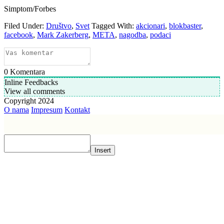
Simptom/Forbes
Filed Under:
Društvo
,
Svet
Tagged With:
akcionari
,
blokbaster
,
facebook
,
Mark Zakerberg
,
META
,
nagodba
,
podaci
0
Komentara
Inline Feedbacks
View all comments
Copyright 2024
O nama
Impresum
Kontakt
Insert