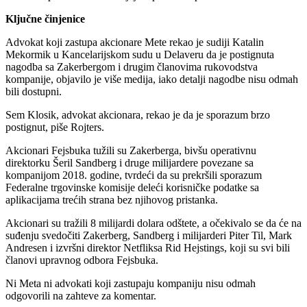
Ključne činjenice
Advokat koji zastupa akcionare Mete rekao je sudiji Katalin
Mekormik u Kancelarijskom sudu u Delaveru da je postignuta
nagodba sa Zakerbergom i drugim članovima rukovodstva
kompanije, objavilo je više medija, iako detalji nagodbe nisu odmah
bili dostupni.
Sem Klosik, advokat akcionara, rekao je da je sporazum brzo
postignut, piše Rojters.
Akcionari Fejsbuka tužili su Zakerberga, bivšu operativnu
direktorku Šeril Sandberg i druge milijardere povezane sa
kompanijom 2018. godine, tvrdeći da su prekršili sporazum
Federalne trgovinske komisije deleći korisničke podatke sa
aplikacijama trećih strana bez njihovog pristanka.
Akcionari su tražili 8 milijardi dolara odštete, a očekivalo se da će na
suđenju svedočiti Zakerberg, Sandberg i milijarderi Piter Til, Mark
Andresen i izvršni direktor Netfliksa Rid Hejstings, koji su svi bili
članovi upravnog odbora Fejsbuka.
Ni Meta ni advokati koji zastupaju kompaniju nisu odmah
odgovorili na zahteve za komentar.