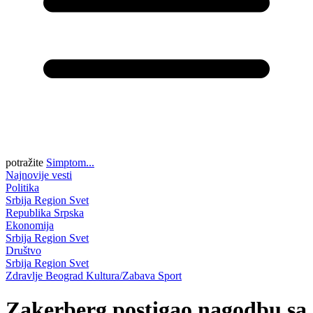
potražite
Simptom...
Najnovije vesti
Politika
Srbija
Region
Svet
Republika Srpska
Ekonomija
Srbija
Region
Svet
Društvo
Srbija
Region
Svet
Zdravlje
Beograd
Kultura/Zabava
Sport
Zakerberg postigao nagodbu sa