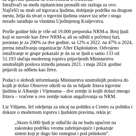
Istraživači su među ispitanicima pronašli niz razloga za ovo.
Najčešći su strah od trgovaca ljudima, dobijanje podrške na drugom
mestu, želja da stvari o trgovini ljudima ostave iza sebe i stoga
nerado sarađuju sa vlastima Ujedinjenog Kraljevstva.
Prošle godine bilo je više od 19.000 preporuka NRM-a. Broj ljudi
koji se navode kao žrtve NRM-a, ali su odbili u početnoj fazi,
porastao je za 290% za dve godine, sa 12% u 2022. na 47% u 2024,
prema istraživanju organizacije After Ekploitation. Odvojeno
istraživanje te grupe pokazalo je da su se ljudi u samo 133 od
51.193 slučaja modernog ropstva prijavljenih Ministarstvu
unutrašnjih poslova između januara 2021. i maja 2024. godine
prijavili za odštetu kao žrtve.
Podaci o slobodi informisanja Ministarstva unutrašnjih poslova do
kojih je došao Observer otkrili su da su hiljade žrtava trgovine
ljudima iz Albanije i Vijetnama – dve zemlje iz kojih dolazi mnogo
žrtava – vraćene u ove zemlje nakon angažovanja sa NRM.
Liz Vilijams, šef odeljenja za uticaj na politiku u Centru za politiku i
dokaze o modernom ropstvu i ljudskim pravima, rekla je:
„Skoro 6.000 ljudi je odlučilo da ne budu upućeni na
zakonsku podršku veoma zabrinjavajuće i pokazuje
sistem koji je dugo bio rastegnut i pod pritiskom”.