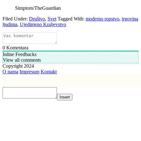
Simptom/TheGuardian
Filed Under:
Društvo
,
Svet
Tagged With:
moderno ropstvo
,
trgovina
ljudima
,
Ujedinjeno Kraljevstvo
0
Komentara
Inline Feedbacks
View all comments
Copyright 2024
O nama
Impresum
Kontakt
Insert