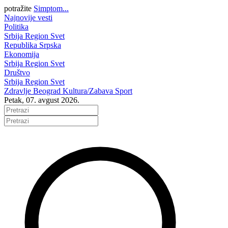
potražite
Simptom...
Najnovije vesti
Politika
Srbija
Region
Svet
Republika Srpska
Ekonomija
Srbija
Region
Svet
Društvo
Srbija
Region
Svet
Zdravlje
Beograd
Kultura/Zabava
Sport
Petak, 07. avgust 2026.