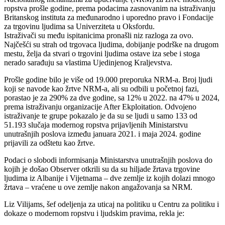
ropstva prošle godine, prema podacima zasnovanim na istraživanju
Britanskog instituta za međunarodno i uporedno pravo i Fondacije
za trgovinu ljudima sa Univerziteta u Oksfordu.
Istraživači su među ispitanicima pronašli niz razloga za ovo.
Najčešći su strah od trgovaca ljudima, dobijanje podrške na drugom
mestu, želja da stvari o trgovini ljudima ostave iza sebe i stoga
nerado sarađuju sa vlastima Ujedinjenog Kraljevstva.
Prošle godine bilo je više od 19.000 preporuka NRM-a. Broj ljudi
koji se navode kao žrtve NRM-a, ali su odbili u početnoj fazi,
porastao je za 290% za dve godine, sa 12% u 2022. na 47% u 2024,
prema istraživanju organizacije After Ekploitation. Odvojeno
istraživanje te grupe pokazalo je da su se ljudi u samo 133 od
51.193 slučaja modernog ropstva prijavljenih Ministarstvu
unutrašnjih poslova između januara 2021. i maja 2024. godine
prijavili za odštetu kao žrtve.
Podaci o slobodi informisanja Ministarstva unutrašnjih poslova do
kojih je došao Observer otkrili su da su hiljade žrtava trgovine
ljudima iz Albanije i Vijetnama – dve zemlje iz kojih dolazi mnogo
žrtava – vraćene u ove zemlje nakon angažovanja sa NRM.
Liz Vilijams, šef odeljenja za uticaj na politiku u Centru za politiku i
dokaze o modernom ropstvu i ljudskim pravima, rekla je: