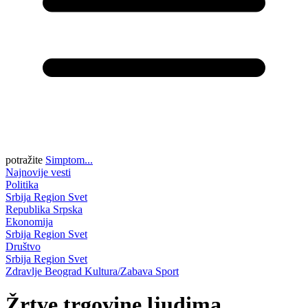
potražite
Simptom...
Najnovije vesti
Politika
Srbija
Region
Svet
Republika Srpska
Ekonomija
Srbija
Region
Svet
Društvo
Srbija
Region
Svet
Zdravlje
Beograd
Kultura/Zabava
Sport
Žrtve trgovine ljudima