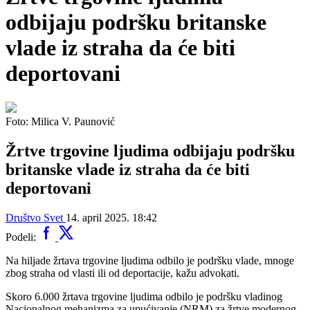
odbijaju podršku britanske
vlade iz straha da će biti
deportovani
Foto: Milica V. Paunović
Žrtve trgovine ljudima odbijaju podršku
britanske vlade iz straha da će biti
deportovani
Društvo
Svet
14. april 2025. 18:42
Podeli:
Na hiljade žrtava trgovine ljudima odbilo je podršku vlade, mnoge
zbog straha od vlasti ili od deportacije, kažu advokati.
Skoro 6.000 žrtava trgovine ljudima odbilo je podršku vladinog
Nacionalnog mehanizma za upućivanje (NRM) za žrtve modernog