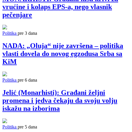
vrućine i kolaps EPS-a, nego vlasnik
pečenjare
Politika
pre 3 dana
NADA: „Oluja“ nije završena – politika
vlasti dovela do novog egzodusa Srba sa
KiM
Politika
pre 6 dana
Jelić (Monarhisti): Građani željni
promena i jedva čekaju da svoju volju
iskažu na izborima
Politika
pre 5 dana