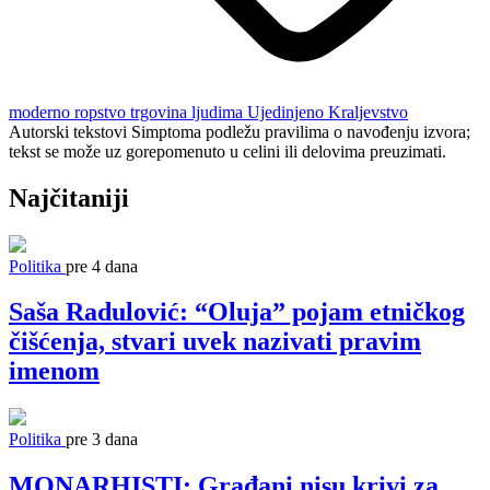
moderno ropstvo
trgovina ljudima
Ujedinjeno Kraljevstvo
Autorski tekstovi Simptoma podležu pravilima o navođenju izvora;
tekst se može uz gorepomenuto u celini ili delovima preuzimati.
Najčitaniji
Politika
pre 4 dana
Saša Radulović: “Oluja” pojam etničkog
čišćenja, stvari uvek nazivati pravim
imenom
Politika
pre 3 dana
MONARHISTI: Građani nisu krivi za