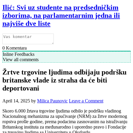
Ilić: Svi uz studente na predsedničkim
izborima, na parlamentarnim jedna ili
najviše dve liste
0
Komentara
Inline Feedbacks
View all comments
Žrtve trgovine ljudima odbijaju podršku
britanske vlade iz straha da će biti
deportovani
April 14, 2025
by
Milica Paunovic
Leave a Comment
Skoro 6.000 žrtava trgovine ljudima odbilo je podršku vladinog
Nacionalnog mehanizma za upućivanje (NRM) za žrtve modernog
ropstva prošle godine, prema podacima zasnovanim na istraživanju
Britanskog instituta za međunarodno i uporedno pravo i Fondacije
za trgovinu ljudima sa Univerziteta u Oksfordu.