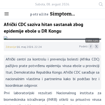
Subota, 08. avgust 2026.
Simptom...
potražite
Afrički CDC saziva hitan sastanak zbog
epidemije ebole u ​​DR Kongu
Foto: CDC
Podeli:
Zdravlje
16. maj 2026. 22:24
Afrički centri za kontrolu i prevenciju bolesti (Afrika CDC)
pažljivo prate potvrđenu epidemiju virusa ebole u ​​provinciji
Ituri, Demokratska Republika Kongo. Afrički CDC sarađuje sa
nacionalnim vlastima i partnerima kako bi podržao brz i
koordinisan odgovor.
Prvi laboratorijski rezultati Nacionalnog instituta za
biomedicinska istraživanja (INRB) otkrili su prisustvo virusa