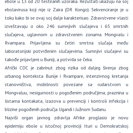
ebole u ​​13 od 20 testiranih uzoraka. Rezultati ukazuju na soj
ebolavirusa koji nije iz Zaira (DR Kongo). Sekvenciranje je u
toku kako bi se ovaj soj dalje karakterisao. Zdravstvene vlasti
izveštavaju o oko 246 sumnjivih slučajeva i 65 smrtnih
slučajeva, uglavnom u zdravstvenim zonama Mongvalu i
Rvampara. Prijavljena su četiri smrtna slučaja među
laboratorijski potvrđenim slučajevima. Sumnjivi slučajevi su
takođe prijavljeni u Buniji, a potvrda se čeka.
Afrički CDC je zabrinut zbog rizika od daljeg širenja zbog
urbanog konteksta Bunije i Rvampare, intenzivnog kretanja
stanovništva, mobilnosti povezane sa rudarstvom u
Mongvaluu, nesigurnosti u pogođenim područjima, praznina u
listama kontakata, izazova u prevenciji i kontroli infekcija i
blizine pogođenih područja Ugandi i Južnom Sudanu.
Najviši organ javnog zdravlja Afrike proglasio je novu
epidemiju ebole u ​​istočnoj provinciji Ituri u Demokratskoj