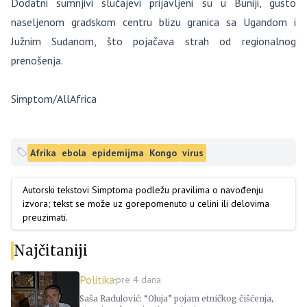
Dodatni sumnjivi slučajevi prijavljeni su u Buniji, gusto
naseljenom gradskom centru blizu granica sa Ugandom i
Južnim Sudanom, što pojačava strah od regionalnog
prenošenja.
Simptom/AllAfrica
Afrika
ebola
epidemijma
Kongo
virus
Autorski tekstovi Simptoma podležu pravilima o navođenju
izvora; tekst se može uz gorepomenuto u celini ili delovima
preuzimati.
Najčitaniji
Politika
pre 4 dana
Saša Radulović: “Oluja” pojam etničkog čišćenja,