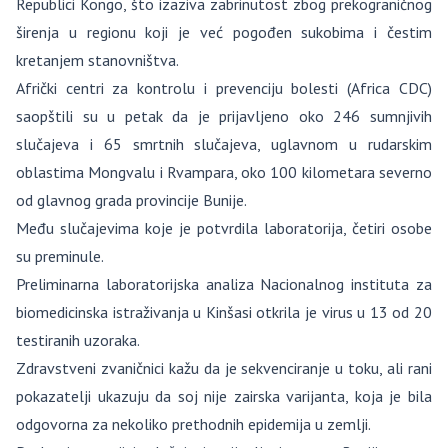
Republici Kongo, što izaziva zabrinutost zbog prekograničnog
širenja u regionu koji je već pogođen sukobima i čestim
kretanjem stanovništva.
Afrički centri za kontrolu i prevenciju bolesti (Africa CDC)
saopštili su u petak da je prijavljeno oko 246 sumnjivih
slučajeva i 65 smrtnih slučajeva, uglavnom u rudarskim
oblastima Mongvalu i Rvampara, oko 100 kilometara severno
od glavnog grada provincije Bunije.
Među slučajevima koje je potvrdila laboratorija, četiri osobe
su preminule.
Preliminarna laboratorijska analiza Nacionalnog instituta za
biomedicinska istraživanja u Kinšasi otkrila je virus u 13 od 20
testiranih uzoraka.
Zdravstveni zvaničnici kažu da je sekvenciranje u toku, ali rani
pokazatelji ukazuju da soj nije zairska varijanta, koja je bila
odgovorna za nekoliko prethodnih epidemija u zemlji.