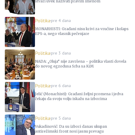
stvari uvek nazivati pravim imenom
Politika
pre 4 dana
MONARHISTI: Građani nisu krivi za vrućine i kolaps
EPS-a, nego vlasnik pečenjare
Politika
pre 3 dana
NADA: „Oluja“ nije završena – politika vlasti dovela
do novog egzodusa Srba sa KiM
Politika
pre 6 dana
Jelić (Monarhisti): Građani željni promena i jedva
čekaju da svoju volju iskažu na izborima
Politika
pre 5 dana
Vukadinović: Da su izbori danas ukupan
antirežimski front nosi jasnu prevagu