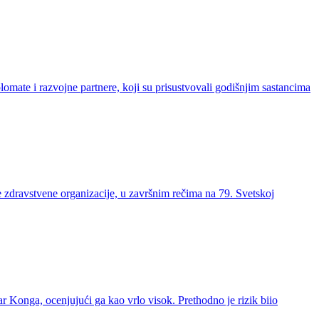
omate i razvojne partnere, koji su prisustvovali godišnjim sastancima
ke zdravstvene organizacije, u završnim rečima na 79. Svetskoj
 Konga, ocenjujući ga kao vrlo visok. Prethodno je rizik biio