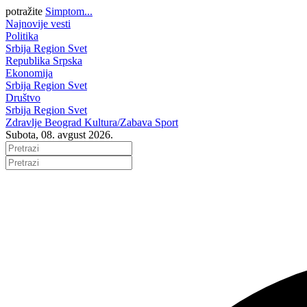
potražite
Simptom...
Najnovije vesti
Politika
Srbija
Region
Svet
Republika Srpska
Ekonomija
Srbija
Region
Svet
Društvo
Srbija
Region
Svet
Zdravlje
Beograd
Kultura/Zabava
Sport
Subota, 08. avgust 2026.