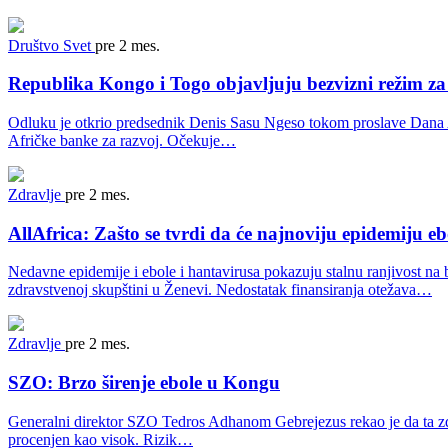
Društvo
Svet
pre 2 mes.
Republika Kongo i Togo objavljuju bezvizni režim za
Odluku je otkrio predsednik Denis Sasu Ngeso tokom proslave Dana Afri
Afričke banke za razvoj. Očekuje…
Zdravlje
pre 2 mes.
AllAfrica: Zašto se tvrdi da će najnoviju epidemiju eb
Nedavne epidemije i ebole i hantavirusa pokazuju stalnu ranjivost na 
zdravstvenoj skupštini u Ženevi. Nedostatak finansiranja otežava…
Zdravlje
pre 2 mes.
SZO: Brzo širenje ebole u Kongu
Generalni direktor SZO Tedros Adhanom Gebrejezus rekao je da ta zdra
procenjen kao visok. Rizik…