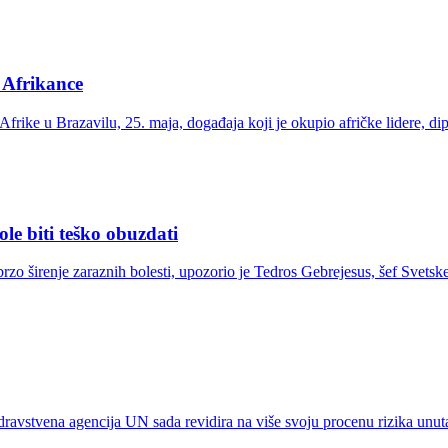
 Afrikance
ke u Brazavilu, 25. maja, događaja koji je okupio afričke lidere, dipl
ole biti teško obuzdati
brzo širenje zaraznih bolesti, upozorio je Tedros Gebrejesus, šef Svets
vstvena agencija UN sada revidira na više svoju procenu rizika unutar