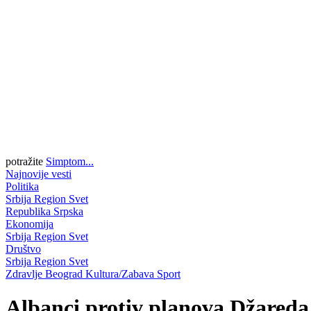
potražite
Simptom...
Najnovije vesti
Politika
Srbija
Region
Svet
Republika Srpska
Ekonomija
Srbija
Region
Svet
Društvo
Srbija
Region
Svet
Zdravlje
Beograd
Kultura/Zabava
Sport
Albanci protiv planova Džareda