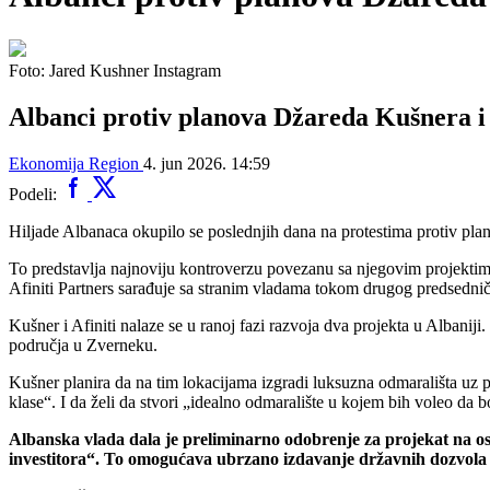
Foto: Jared Kushner Instagram
Albanci protiv planova Džareda Kušnera i
Ekonomija
Region
4. jun 2026. 14:59
Podeli:
Hiljade Albanaca okupilo se poslednjih dana na protestima protiv pl
To predstavlja najnoviju kontroverzu povezanu sa njegovim projektim
Afiniti Partners sarađuje sa stranim vladama tokom drugog predsedn
Kušner i Afiniti nalaze se u ranoj fazi razvoja dva projekta u Albaniji
područja u Zverneku.
Kušner planira da na tim lokacijama izgradi luksuzna odmarališta uz 
klase“. I da želi da stvori „idealno odmaralište u kojem bih voleo da b
Albanska vlada dala je preliminarno odobrenje za projekat na 
investitora“. To omogućava ubrzano izdavanje državnih dozvola i