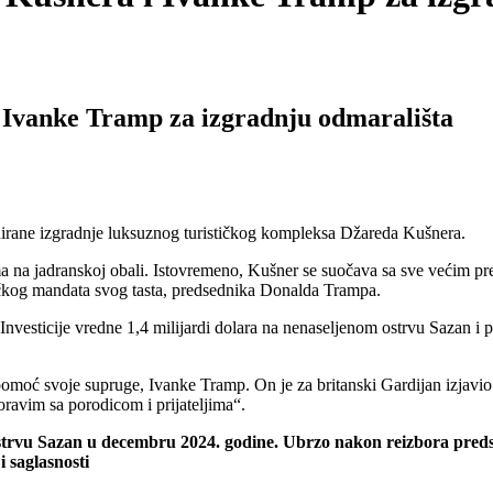
 Ivanke Tramp za izgradnju odmarališta
anirane izgradnje luksuznog turističkog kompleksa Džareda Kušnera.
a na jadranskoj obali. Istovremeno, Kušner se suočava sa sve većim pre
ičkog mandata svog tasta, predsednika Donalda Trampa.
. Investicije vredne 1,4 milijardi dolara na nenaseljenom ostrvu Sazan i
pomoć svoje supruge, Ivanke Tramp. On je za britanski Gardijan izjavi
oravim sa porodicom i prijateljima“.
ostrvu Sazan u decembru 2024. godine. Ubrzo nakon reizbora preds
 saglasnosti