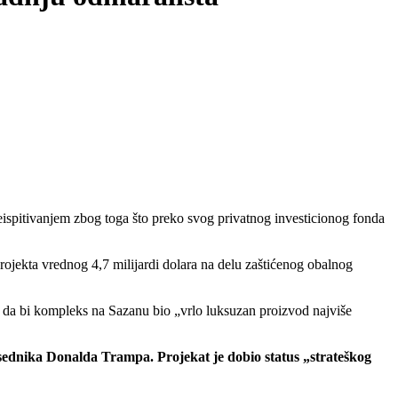
ispitivanjem zbog toga što preko svog privatnog investicionog fonda
 projekta vrednog 4,7 milijardi dolara na delu zaštićenog obalnog
o da bi kompleks na Sazanu bio „vrlo luksuzan proizvod najviše
ednika Donalda Trampa. Projekat je dobio status „strateškog