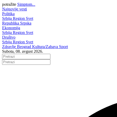
potražite
Simptom...
Najnovije vesti
Politika
Srbija
Region
Svet
Republika Srpska
Ekonomija
Srbija
Region
Svet
Društvo
Srbija
Region
Svet
Zdravlje
Beograd
Kultura/Zabava
Sport
Subota, 08. avgust 2026.