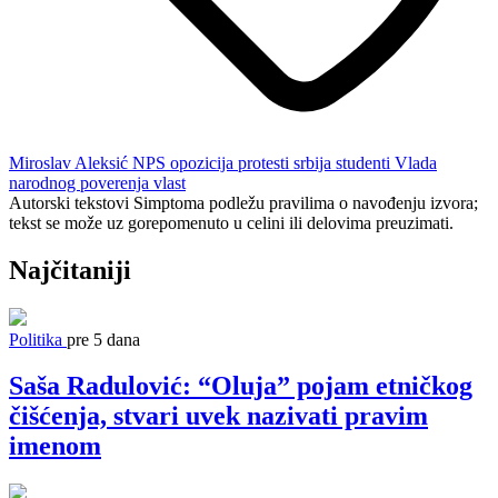
Miroslav Aleksić
NPS
opozicija
protesti
srbija
studenti
Vlada
narodnog poverenja
vlast
Autorski tekstovi Simptoma podležu pravilima o navođenju izvora;
tekst se može uz gorepomenuto u celini ili delovima preuzimati.
Najčitaniji
Politika
pre 5 dana
Saša Radulović: “Oluja” pojam etničkog
čišćenja, stvari uvek nazivati pravim
imenom