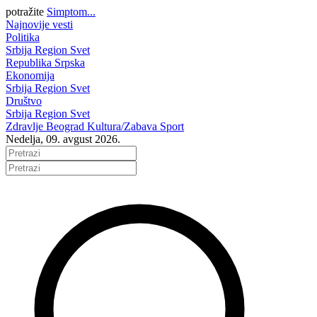
potražite
Simptom...
Najnovije vesti
Politika
Srbija
Region
Svet
Republika Srpska
Ekonomija
Srbija
Region
Svet
Društvo
Srbija
Region
Svet
Zdravlje
Beograd
Kultura/Zabava
Sport
Nedelja, 09. avgust 2026.