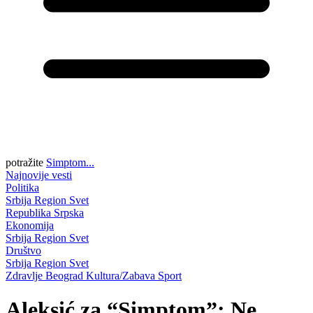
potražite
Simptom...
Najnovije vesti
Politika
Srbija
Region
Svet
Republika Srpska
Ekonomija
Srbija
Region
Svet
Društvo
Srbija
Region
Svet
Zdravlje
Beograd
Kultura/Zabava
Sport
Aleksić za “Simptom”: Ne