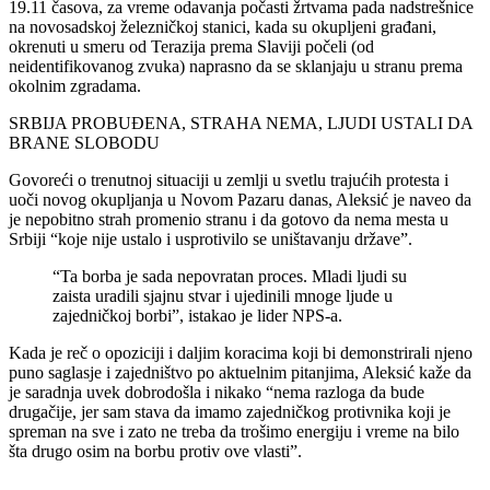
19.11 časova, za vreme odavanja počasti žrtvama pada nadstrešnice
na novosadskoj železničkoj stanici, kada su okupljeni građani,
okrenuti u smeru od Terazija prema Slaviji počeli (od
neidentifikovanog zvuka) naprasno da se sklanjaju u stranu prema
okolnim zgradama.
SRBIJA PROBUĐENA, STRAHA NEMA, LJUDI USTALI DA
BRANE SLOBODU
Govoreći o trenutnoj situaciji u zemlji u svetlu trajućih protesta i
uoči novog okupljanja u Novom Pazaru danas, Aleksić je naveo da
je nepobitno strah promenio stranu i da gotovo da nema mesta u
Srbiji “koje nije ustalo i usprotivilo se uništavanju države”.
“Ta borba je sada nepovratan proces. Mladi ljudi su
zaista uradili sjajnu stvar i ujedinili mnoge ljude u
zajedničkoj borbi”, istakao je lider NPS-a.
Kada je reč o opoziciji i daljim koracima koji bi demonstrirali njeno
puno saglasje i zajedništvo po aktuelnim pitanjima, Aleksić kaže da
je saradnja uvek dobrodošla i nikako “nema razloga da bude
drugačije, jer sam stava da imamo zajedničkog protivnika koji je
spreman na sve i zato ne treba da trošimo energiju i vreme na bilo
šta drugo osim na borbu protiv ove vlasti”.