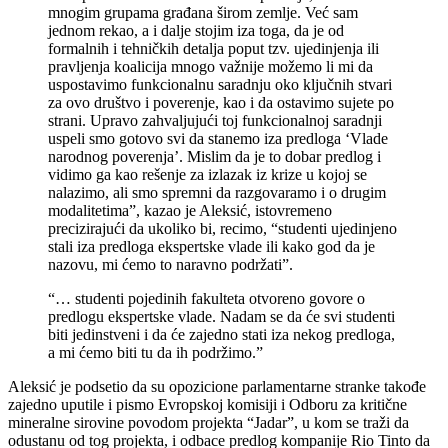
mnogim grupama građana širom zemlje. Već sam
jednom rekao, a i dalje stojim iza toga, da je od
formalnih i tehničkih detalja poput tzv. ujedinjenja ili
pravljenja koalicija mnogo važnije možemo li mi da
uspostavimo funkcionalnu saradnju oko ključnih stvari
za ovo društvo i poverenje, kao i da ostavimo sujete po
strani. Upravo zahvaljujući toj funkcionalnoj saradnji
uspeli smo gotovo svi da stanemo iza predloga ‘Vlade
narodnog poverenja’. Mislim da je to dobar predlog i
vidimo ga kao rešenje za izlazak iz krize u kojoj se
nalazimo, ali smo spremni da razgovaramo i o drugim
modalitetima”, kazao je Aleksić, istovremeno
precizirajući da ukoliko bi, recimo, “studenti ujedinjeno
stali iza predloga ekspertske vlade ili kako god da je
nazovu, mi ćemo to naravno podržati”.
“… studenti pojedinih fakulteta otvoreno govore o
predlogu ekspertske vlade. Nadam se da će svi studenti
biti jedinstveni i da će zajedno stati iza nekog predloga,
a mi ćemo biti tu da ih podržimo.”
Aleksić je podsetio da su opozicione parlamentarne stranke takođe
zajedno uputile i pismo Evropskoj komisiji i Odboru za kritične
mineralne sirovine povodom projekta “Jadar”, u kom se traži da
odustanu od tog projekta, i odbace predlog kompanije Rio Tinto da