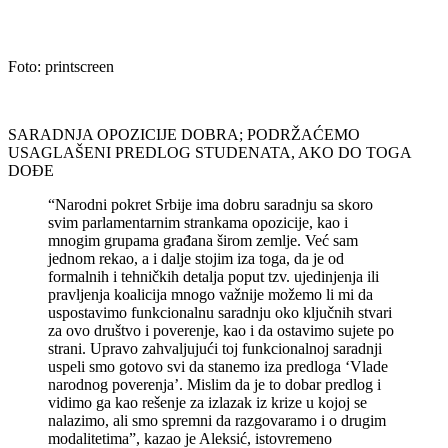
Foto: printscreen
SARADNJA OPOZICIJE DOBRA; PODRŽAĆEMO
USAGLAŠENI PREDLOG STUDENATA, AKO DO TOGA
DOĐE
“Narodni pokret Srbije ima dobru saradnju sa skoro
svim parlamentarnim strankama opozicije, kao i
mnogim grupama građana širom zemlje. Već sam
jednom rekao, a i dalje stojim iza toga, da je od
formalnih i tehničkih detalja poput tzv. ujedinjenja ili
pravljenja koalicija mnogo važnije možemo li mi da
uspostavimo funkcionalnu saradnju oko ključnih stvari
za ovo društvo i poverenje, kao i da ostavimo sujete po
strani. Upravo zahvaljujući toj funkcionalnoj saradnji
uspeli smo gotovo svi da stanemo iza predloga ‘Vlade
narodnog poverenja’. Mislim da je to dobar predlog i
vidimo ga kao rešenje za izlazak iz krize u kojoj se
nalazimo, ali smo spremni da razgovaramo i o drugim
modalitetima”, kazao je Aleksić, istovremeno