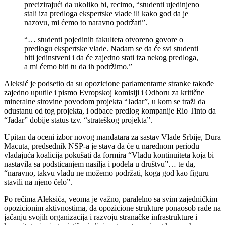
precizirajući da ukoliko bi, recimo, “studenti ujedinjeno
stali iza predloga ekspertske vlade ili kako god da je
nazovu, mi ćemo to naravno podržati”.
“… studenti pojedinih fakulteta otvoreno govore o
predlogu ekspertske vlade. Nadam se da će svi studenti
biti jedinstveni i da će zajedno stati iza nekog predloga,
a mi ćemo biti tu da ih podržimo.”
Aleksić je podsetio da su opozicione parlamentarne stranke takođe
zajedno uputile i pismo Evropskoj komisiji i Odboru za kritične
mineralne sirovine povodom projekta “Jadar”, u kom se traži da
odustanu od tog projekta, i odbace predlog kompanije Rio Tinto da
“Jadar” dobije status tzv. “strateškog projekta”.
Upitan da oceni izbor novog mandatara za sastav Vlade Srbije, Đura
Macuta, predsednik NSP-a je stava da će u narednom periodu
vladajuća koalicija pokušati da formira “Vladu kontinuiteta koja bi
nastavila sa podsticanjem nasilja i podela u društvu”… te da,
“naravno, takvu vladu ne možemo podržati, koga god kao figuru
stavili na njeno čelo”.
Po rečima Aleksića, veoma je važno, paralelno sa svim zajedničkim
opozicionim aktivnostima, da opozicione strukture ponaosob rade na
jačanju svojih organizacija i razvoju stranačke infrastrukture i