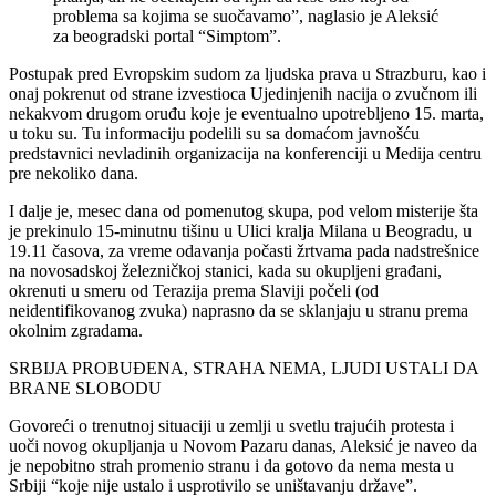
problema sa kojima se suočavamo”, naglasio je Aleksić
za beogradski portal “Simptom”.
Postupak pred Evropskim sudom za ljudska prava u Strazburu, kao i
onaj pokrenut od strane izvestioca Ujedinjenih nacija o zvučnom ili
nekakvom drugom oruđu koje je eventualno upotrebljeno 15. marta,
u toku su. Tu informaciju podelili su sa domaćom javnošću
predstavnici nevladinih organizacija na konferenciji u Medija centru
pre nekoliko dana.
I dalje je, mesec dana od pomenutog skupa, pod velom misterije šta
je prekinulo 15-minutnu tišinu u Ulici kralja Milana u Beogradu, u
19.11 časova, za vreme odavanja počasti žrtvama pada nadstrešnice
na novosadskoj železničkoj stanici, kada su okupljeni građani,
okrenuti u smeru od Terazija prema Slaviji počeli (od
neidentifikovanog zvuka) naprasno da se sklanjaju u stranu prema
okolnim zgradama.
SRBIJA PROBUĐENA, STRAHA NEMA, LJUDI USTALI DA
BRANE SLOBODU
Govoreći o trenutnoj situaciji u zemlji u svetlu trajućih protesta i
uoči novog okupljanja u Novom Pazaru danas, Aleksić je naveo da
je nepobitno strah promenio stranu i da gotovo da nema mesta u
Srbiji “koje nije ustalo i usprotivilo se uništavanju države”.