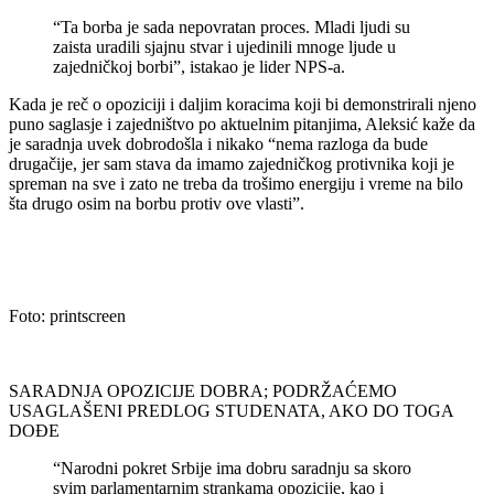
“Ta borba je sada nepovratan proces. Mladi ljudi su
zaista uradili sjajnu stvar i ujedinili mnoge ljude u
zajedničkoj borbi”, istakao je lider NPS-a.
Kada je reč o opoziciji i daljim koracima koji bi demonstrirali njeno
puno saglasje i zajedništvo po aktuelnim pitanjima, Aleksić kaže da
je saradnja uvek dobrodošla i nikako “nema razloga da bude
drugačije, jer sam stava da imamo zajedničkog protivnika koji je
spreman na sve i zato ne treba da trošimo energiju i vreme na bilo
šta drugo osim na borbu protiv ove vlasti”.
Foto: printscreen
SARADNJA OPOZICIJE DOBRA; PODRŽAĆEMO
USAGLAŠENI PREDLOG STUDENATA, AKO DO TOGA
DOĐE
“Narodni pokret Srbije ima dobru saradnju sa skoro
svim parlamentarnim strankama opozicije, kao i