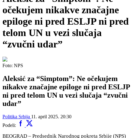
očekujem nikakve značajne
epiloge ni pred ESLJP ni pred
telom UN u vezi slučaja
“zvučni udar”
Foto: NPS
Aleksić za “Simptom”: Ne očekujem
nikakve značajne epiloge ni pred ESLJP
ni pred telom UN u vezi slučaja “zvučni
udar”
Politika
Srbija
11. april 2025. 20:30
Podeli:
BEOGRAD – Predsednik Narodnog pokreta Srbije (NPS)