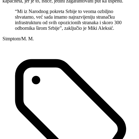
kapaciteta, jer je to, ističe, jedini zagarantovani put ka uspehu.
“Mi iz Narodnog pokreta Srbije to veoma ozbiljno
shvatamo, već sada imamo najrazvijeniju stranačku
infrastrukturu od svih opozicionih stranaka i skoro 300
odbornika širom Srbije”, zaključio je Miki Aleksić.
Simptom/M. M.