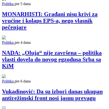
Politika
pre 5 dana
MONARHISTI: Građani nisu krivi za
vrućine i kolaps EPS-a, nego vlasnik
pečenjare
Politika
pre 4 dana
NADA: „Oluja“ nije završena – politika
vlasti dovela do novog egzodusa Srba sa
KiM
Politika
pre 6 dana
Vukadinović: Da su izbori danas ukupan
antirežimski front nosi jasnu prevagu