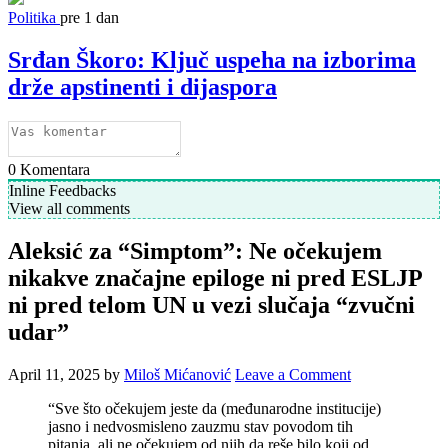
Politika
pre 1 dan
Srđan Škoro: Ključ uspeha na izborima
drže apstinenti i dijaspora
0
Komentara
Inline Feedbacks
View all comments
Aleksić za “Simptom”: Ne očekujem
nikakve značajne epiloge ni pred ESLJP
ni pred telom UN u vezi slučaja “zvučni
udar”
April 11, 2025
by
Miloš Mićanović
Leave a Comment
“Sve što očekujem jeste da (međunarodne institucije)
jasno i nedvosmisleno zauzmu stav povodom tih
pitanja, ali ne očekujem od njih da reše bilo koji od