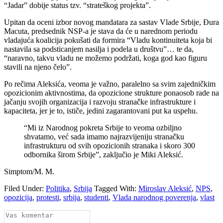
“Jadar” dobije status tzv. “strateškog projekta”.
Upitan da oceni izbor novog mandatara za sastav Vlade Srbije, Đura
Macuta, predsednik NSP-a je stava da će u narednom periodu
vladajuća koalicija pokušati da formira “Vladu kontinuiteta koja bi
nastavila sa podsticanjem nasilja i podela u društvu”… te da,
“naravno, takvu vladu ne možemo podržati, koga god kao figuru
stavili na njeno čelo”.
Po rečima Aleksića, veoma je važno, paralelno sa svim zajedničkim
opozicionim aktivnostima, da opozicione strukture ponaosob rade na
jačanju svojih organizacija i razvoju stranačke infrastrukture i
kapaciteta, jer je to, ističe, jedini zagarantovani put ka uspehu.
“Mi iz Narodnog pokreta Srbije to veoma ozbiljno
shvatamo, već sada imamo najrazvijeniju stranačku
infrastrukturu od svih opozicionih stranaka i skoro 300
odbornika širom Srbije”, zaključio je Miki Aleksić.
Simptom/M. M.
Filed Under:
Politika
,
Srbija
Tagged With:
Miroslav Aleksić
,
NPS
,
opozicija
,
protesti
,
srbija
,
studenti
,
Vlada narodnog poverenja
,
vlast