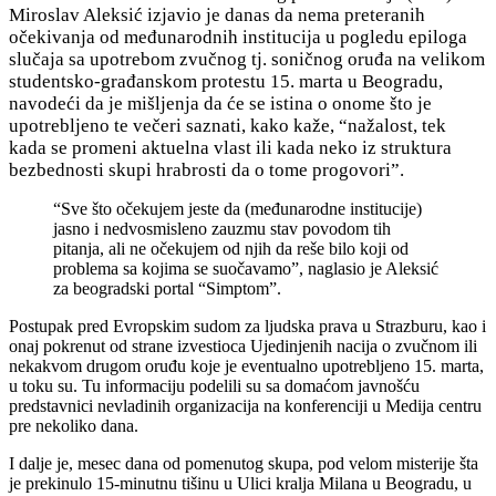
Miroslav Aleksić izjavio je danas da nema preteranih
očekivanja od međunarodnih institucija u pogledu epiloga
slučaja sa upotrebom zvučnog tj. soničnog oruđa na velikom
studentsko-građanskom protestu 15. marta u Beogradu,
navodeći da je mišljenja da će se istina o onome što je
upotrebljeno te večeri
saznati, kako kaže, “nažalost, tek
kada se promeni aktuelna vlast ili kada neko iz struktura
bezbednosti skupi hrabrosti da o tome progovori”.
“Sve što očekujem jeste da (međunarodne institucije)
jasno i nedvosmisleno zauzmu stav povodom tih
pitanja, ali ne očekujem od njih da reše bilo koji od
problema sa kojima se suočavamo”, naglasio je Aleksić
za beogradski portal “Simptom”.
Postupak pred Evropskim sudom za ljudska prava u Strazburu, kao i
onaj pokrenut od strane izvestioca Ujedinjenih nacija o zvučnom ili
nekakvom drugom oruđu koje je eventualno upotrebljeno 15. marta,
u toku su. Tu informaciju podelili su sa domaćom javnošću
predstavnici nevladinih organizacija na konferenciji u Medija centru
pre nekoliko dana.
I dalje je, mesec dana od pomenutog skupa, pod velom misterije šta
je prekinulo 15-minutnu tišinu u Ulici kralja Milana u Beogradu, u