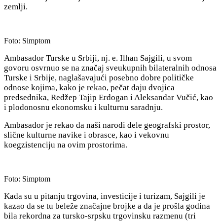
zemlji.
Foto: Simptom
Ambasador Turske u Srbiji, nj. e. Ilhan Sajgili, u svom
govoru osvrnuo se na značaj sveukupnih bilateralnih odnosa
Turske i Srbije, naglašavajući posebno dobre političke
odnose kojima, kako je rekao, pečat daju dvojica
predsednika, Redžep Tajip Erdogan i Aleksandar Vučić, kao
i plodonosnu ekonomsku i kulturnu saradnju.
Ambasador je rekao da naši narodi dele geografski prostor,
slične kulturne navike i obrasce, kao i vekovnu
koegzistenciju na ovim prostorima.
Foto: Simptom
Kada su u pitanju trgovina, investicije i turizam, Sajgili je
kazao da se tu beleže značajne brojke a da je prošla godina
bila rekordna za tursko-srpsku trgovinsku razmenu (tri