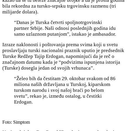
kazao da se tu beleže značajne brojke a da je prošla godina
bila rekordna za tursko-srpsku trgovinsku razmenu (tri
milijarde dolara).
“Danas je Turska četvrti spoljnotrgovinski
partner Srbije. Naši odnosi poslednjih godina idu
samo uzlaznom putanjom”, istakao je ambasador.
Izraze naklonosti i poštovanja prema svima koji u svetu
proslavljaju turski nacionalni praznik uputio je predsednik
Turske Redžep Tajip Erdogan, napominjući da je reč o
značajnom datumu kada je “podvizima ispunjena istorija
(Turske) dosegla jedan od svojih vrhunaca”.
“Želeo bih da čestitam 29. oktobar svakom od 86
miliona naših državljana u Turskoj, kiparskom
turskom narodu i svoj našoj braći po belom
svetu”, rekao je, između ostalog, u čestitki
Erdogan.
Foto: Simptom