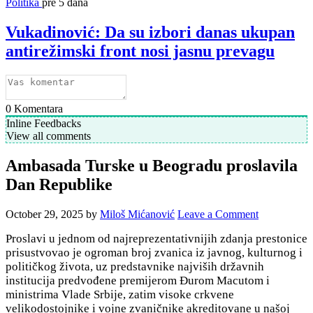
Politika
pre 5 dana
Vukadinović: Da su izbori danas ukupan
antirežimski front nosi jasnu prevagu
0
Komentara
Inline Feedbacks
View all comments
Ambasada Turske u Beogradu proslavila
Dan Republike
October 29, 2025
by
Miloš Mićanović
Leave a Comment
Proslavi u jednom od najreprezentativnijih zdanja prestonice
prisustvovao je ogroman broj zvanica iz javnog, kulturnog i
političkog života, uz predstavnike najviših državnih
institucija predvođene premijerom Đurom Macutom i
ministrima Vlade Srbije, zatim visoke crkvene
velikodostojnike i vojne zvaničnike akreditovane u našoj