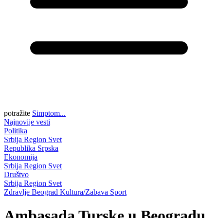
potražite
Simptom...
Najnovije vesti
Politika
Srbija
Region
Svet
Republika Srpska
Ekonomija
Srbija
Region
Svet
Društvo
Srbija
Region
Svet
Zdravlje
Beograd
Kultura/Zabava
Sport
Ambasada Turske u Beogradu