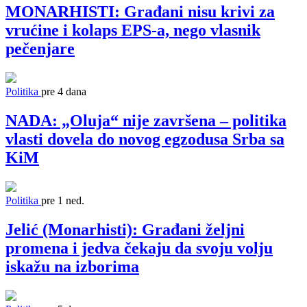
MONARHISTI: Građani nisu krivi za
vrućine i kolaps EPS-a, nego vlasnik
pečenjare
Politika
pre 4 dana
NADA: „Oluja“ nije završena – politika
vlasti dovela do novog egzodusa Srba sa
KiM
Politika
pre 1 ned.
Jelić (Monarhisti): Građani željni
promena i jedva čekaju da svoju volju
iskažu na izborima