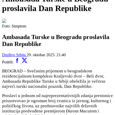
proslavila Dan Republike
Foto: Simptom
Ambasada Turske u Beogradu proslavila
Dan Republike
Društvo
Srbija
29. oktobar 2025. 21:40
Podeli:
BEOGRAD – Svečanim prijemom u beogradskom
rezidencijalnom kompleksu Kraljevski dvor – Beli dvor,
Ambasada Republike Turske u Srbiji obeležila je večeras
najveći turski nacionalni praznik, Dan Republike.
Proslavi u jednom od najreprezentativnijih zdanja prestonice
prisustvovao je ogroman broj zvanica iz javnog, kulturnog i
političkog života, uz predstavnike najviših državnih
institucija predvođene premijerom Đurom Macutom i