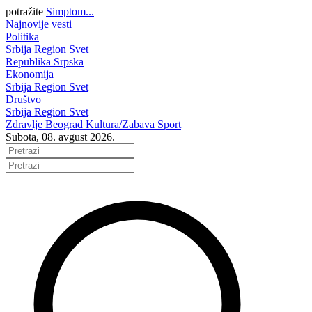
potražite
Simptom...
Najnovije vesti
Politika
Srbija
Region
Svet
Republika Srpska
Ekonomija
Srbija
Region
Svet
Društvo
Srbija
Region
Svet
Zdravlje
Beograd
Kultura/Zabava
Sport
Subota, 08. avgust 2026.