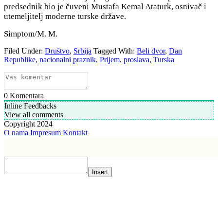
predsednik bio je čuveni Mustafa Kemal Ataturk, osnivač i
utemeljitelj moderne turske države.
Simptom/M. M.
Filed Under:
Društvo
,
Srbija
Tagged With:
Beli dvor
,
Dan
Republike
,
nacionalni praznik
,
Prijem
,
proslava
,
Turska
0
Komentara
Inline Feedbacks
View all comments
Copyright 2024
O nama
Impresum
Kontakt
Insert