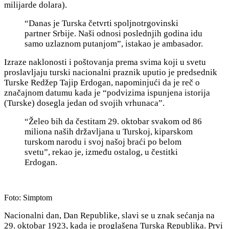
milijarde dolara).
“Danas je Turska četvrti spoljnotrgovinski
partner Srbije. Naši odnosi poslednjih godina idu
samo uzlaznom putanjom”, istakao je ambasador.
Izraze naklonosti i poštovanja prema svima koji u svetu
proslavljaju turski nacionalni praznik uputio je predsednik
Turske Redžep Tajip Erdogan, napominjući da je reč o
značajnom datumu kada je “podvizima ispunjena istorija
(Turske) dosegla jedan od svojih vrhunaca”.
“Želeo bih da čestitam 29. oktobar svakom od 86
miliona naših državljana u Turskoj, kiparskom
turskom narodu i svoj našoj braći po belom
svetu”, rekao je, između ostalog, u čestitki
Erdogan.
Foto: Simptom
Nacionalni dan, Dan Republike, slavi se u znak sećanja na
29. oktobar 1923, kada je proglašena Turska Republika. Prvi