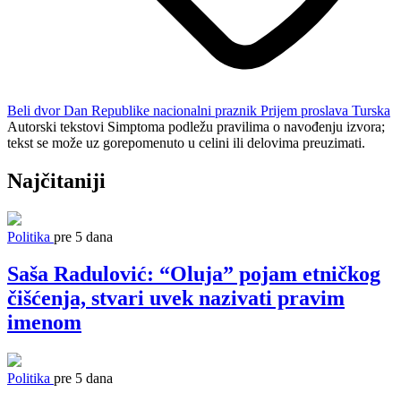
Beli dvor
Dan Republike
nacionalni praznik
Prijem
proslava
Turska
Autorski tekstovi Simptoma podležu pravilima o navođenju izvora;
tekst se može uz gorepomenuto u celini ili delovima preuzimati.
Najčitaniji
Politika
pre 5 dana
Saša Radulović: “Oluja” pojam etničkog
čišćenja, stvari uvek nazivati pravim
imenom
Politika
pre 5 dana