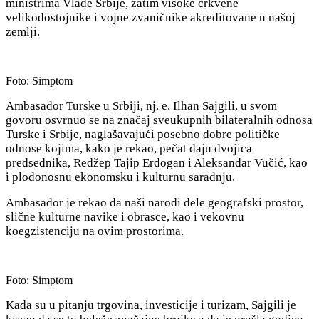
ministrima Vlade Srbije, zatim visoke crkvene
velikodostojnike i vojne zvaničnike akreditovane u našoj
zemlji.
Foto: Simptom
Ambasador Turske u Srbiji, nj. e. Ilhan Sajgili, u svom
govoru osvrnuo se na značaj sveukupnih bilateralnih odnosa
Turske i Srbije, naglašavajući posebno dobre političke
odnose kojima, kako je rekao, pečat daju dvojica
predsednika, Redžep Tajip Erdogan i Aleksandar Vučić, kao
i plodonosnu ekonomsku i kulturnu saradnju.
Ambasador je rekao da naši narodi dele geografski prostor,
slične kulturne navike i obrasce, kao i vekovnu
koegzistenciju na ovim prostorima.
Foto: Simptom
Kada su u pitanju trgovina, investicije i turizam, Sajgili je