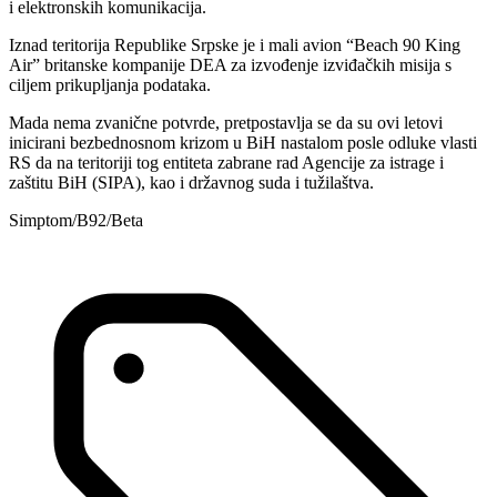
i elektronskih komunikacija.
Iznad teritorija Republike Srpske je i mali avion “Beach 90 King
Air” britanske kompanije DEA za izvođenje izviđačkih misija s
ciljem prikupljanja podataka.
Mada nema zvanične potvrde, pretpostavlja se da su ovi letovi
inicirani bezbednosnom krizom u BiH nastalom posle odluke vlasti
RS da na teritoriji tog entiteta zabrane rad Agencije za istrage i
zaštitu BiH (SIPA), kao i državnog suda i tužilaštva.
Simptom/B92/Beta