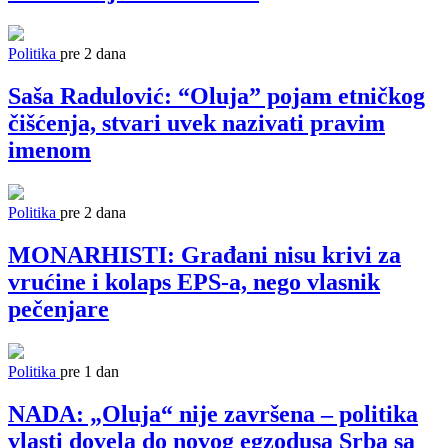
Politika
pre 2 dana
Saša Radulović: “Oluja” pojam etničkog
čišćenja, stvari uvek nazivati pravim
imenom
Politika
pre 2 dana
MONARHISTI: Građani nisu krivi za
vrućine i kolaps EPS-a, nego vlasnik
pečenjare
Politika
pre 1 dan
NADA: „Oluja“ nije završena – politika
vlasti dovela do novog egzodusa Srba sa