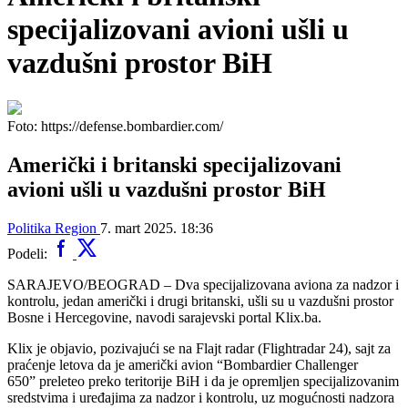
specijalizovani avioni ušli u
vazdušni prostor BiH
Foto: https://defense.bombardier.com/
Američki i britanski specijalizovani
avioni ušli u vazdušni prostor BiH
Politika
Region
7. mart 2025. 18:36
Podeli:
SARAJEVO/BEOGRAD – Dva specijalizovana aviona za nadzor i
kontrolu, jedan američki i drugi britanski, ušli su u vazdušni prostor
Bosne i Hercegovine, navodi sarajevski portal Klix.ba.
Klix je objavio, pozivajući se na Flajt radar (Flightradar 24), sajt za
praćenje letova da je američki avion “Bombardier Challenger
650” preleteo preko teritorije BiH i da je opremljen specijalizovanim
sredstvima i uređajima za nadzor i kontrolu, uz mogućnosti nadzora