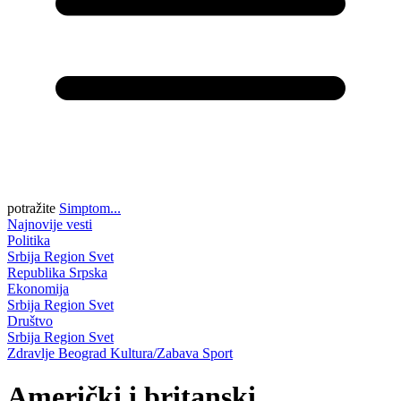
potražite
Simptom...
Najnovije vesti
Politika
Srbija
Region
Svet
Republika Srpska
Ekonomija
Srbija
Region
Svet
Društvo
Srbija
Region
Svet
Zdravlje
Beograd
Kultura/Zabava
Sport
Američki i britanski