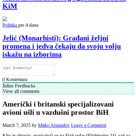
KiM
Politika
pre 4 dana
Jelić (Monarhisti): Građani željni
promena i jedva čekaju da svoju volju
iskažu na izborima
0
Komentara
Inline Feedbacks
View all comments
Američki i britanski specijalizovani
avioni ušli u vazdušni prostor BiH
March 7, 2025
by
Mitko Arnaudov
Leave a Comment
Klix je objavio, pozivajući se na Flajt radar (Flightradar 24), sajt za