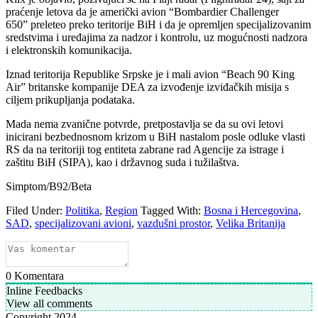
praćenje letova da je američki avion “Bombardier Challenger
650” preleteo preko teritorije BiH i da je opremljen specijalizovanim
sredstvima i uređajima za nadzor i kontrolu, uz mogućnosti nadzora
i elektronskih komunikacija.
Iznad teritorija Republike Srpske je i mali avion “Beach 90 King
Air” britanske kompanije DEA za izvođenje izviđačkih misija s
ciljem prikupljanja podataka.
Mada nema zvanične potvrde, pretpostavlja se da su ovi letovi
inicirani bezbednosnom krizom u BiH nastalom posle odluke vlasti
RS da na teritoriji tog entiteta zabrane rad Agencije za istrage i
zaštitu BiH (SIPA), kao i državnog suda i tužilaštva.
Simptom/B92/Beta
Filed Under:
Politika
,
Region
Tagged With:
Bosna i Hercegovina
,
SAD
,
specijalizovani avioni
,
vazdušni prostor
,
Velika Britanija
0
Komentara
Inline Feedbacks
View all comments
Copyright 2024