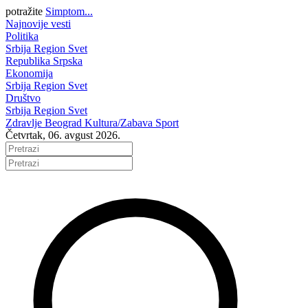
potražite
Simptom...
Najnovije vesti
Politika
Srbija
Region
Svet
Republika Srpska
Ekonomija
Srbija
Region
Svet
Društvo
Srbija
Region
Svet
Zdravlje
Beograd
Kultura/Zabava
Sport
Četvrtak, 06. avgust 2026.