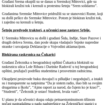
Građani Srema okupili su se danas u Sremskoj Mitrovici, gde su
blokirali kružni tok i krenuli u protestnu šetnju “Srem solidarno”.
Građanima Sremske Mitrovice pridružili su se stanovnici Rume, koji
su došli pešice do Sremske Mitrovice. Potom je blokiran kružni tok,
i zajedno su krenuli u šetnju.
Šetnju predvode traktori, a učesnici nose zastave Srbije.
U Sremsku Mitrovicu su došli i građani Šida, Inđije, Stare Pazove i
drugih delova Srema, dan posle skupa vladajuće Srpske napredne
stranke i usvajanja Deklaracije o Vojvodini aklamacijom.
Blokirana raskrsnica na Čukarici
Građani Železnika u beogradskoj opštini Čukarica blokirali su
raskrsnicu ulica Lole Ribara i Darinke Radović u toj beogradskoj
opštini, pružajući podršku studentima i prosvetnim radnicima.
Okupljeni proizvode buku duvajući u pištaljke i negodujući, a istakli
su i transparente sa natpisima “Da je sistem radio, išao bih sa svojim
drugarima u školu”, “Ajmo raport za narod, da čujem ko je krao?”,
“Studenti”, “Železnik je ustao! Studenti, hvala vam”.
U planu je da učesnici skupa odaju petnaestominutnom tišinom
počast nastradalima u padu nadstrešnice na Železničkoj stanici u