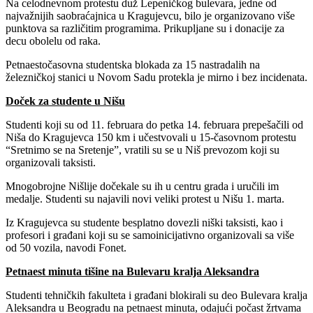
Na celodnevnom protestu duž Lepeničkog bulevara, jedne od
najvažnijih saobraćajnica u Kragujevcu, bilo je organizovano više
punktova sa različitim programima. Prikupljane su i donacije za
decu obolelu od raka.
Petnaestočasovna studentska blokada za 15 nastradalih na
železničkoj stanici u Novom Sadu protekla je mirno i bez incidenata.
Doček za studente u Nišu
Studenti koji su od 11. februara do petka 14. februara prepešačili od
Niša do Kragujevca 150 km i učestvovali u 15-časovnom protestu
“Sretnimo se na Sretenje”, vratili su se u Niš prevozom koji su
organizovali taksisti.
Mnogobrojne Nišlije dočekale su ih u centru grada i uručili im
medalje. Studenti su najavili novi veliki protest u Nišu 1. marta.
Iz Kragujevca su studente besplatno dovezli niški taksisti, kao i
profesori i građani koji su se samoinicijativno organizovali sa više
od 50 vozila, navodi Fonet.
Petnaest minuta tišine na Bulevaru kralja Aleksandra
Studenti tehničkih fakulteta i građani blokirali su deo Bulevara kralja
Aleksandra u Beogradu na petnaest minuta, odajući počast žrtvama