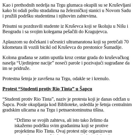
Kao i prethodnih nedelja na Trgu glumaca okupili su se Kruševljani
kako bi odali poštu stradalima na železničkoj stanici u Novom Sadu
i pružili podršku studentima i njihovim zahtevima.
Prisutni su pozdravili studente iz Kruševca koji se školuju u Nišu i
Beogradu i sa svojim kolegama pešačili do Kragujevca.
Aplauzom su dočekani i učesnici ultramaratona koji su pretrčali 70
kilometara ili vozili bicikl od Kruševca do prestonice Šumadije.
Kolona građana se zatim uputila kroz centar grada do kruševačkog
naselja “Ujedinjene nacije” noseći parole i pozivajući sugrađane da
im se pridruže.
Protestna šetnja je završena na Trgu, odakle se i krenulo.
Protest “Studenti protiv Rio Tinta” u Šapcu
“Studenti protiv Rio Tinta”, naziv je protesta koji je danas održan u
Šapcu. Posle okupljanja kod Biblioteke, usledila je šetnja centralnim
gradskim ulicama a na Trgu i petnaestominutna tišina.
“Držimo se svojih zahteva, ali isto tako želimo da
iskažemo podršku svim građanima koji se protive
projektima Rio Tinta. Ovaj protest nije organizovan