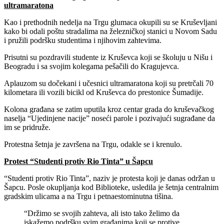
ultramaratona
Kao i prethodnih nedelja na Trgu glumaca okupili su se Kruševljani
kako bi odali poštu stradalima na železničkoj stanici u Novom Sadu
i pružili podršku studentima i njihovim zahtevima.
Prisutni su pozdravili studente iz Kruševca koji se školuju u Nišu i
Beogradu i sa svojim kolegama pešačili do Kragujevca.
Aplauzom su dočekani i učesnici ultramaratona koji su pretrčali 70
kilometara ili vozili bicikl od Kruševca do prestonice Šumadije.
Kolona građana se zatim uputila kroz centar grada do kruševačkog
naselja “Ujedinjene nacije” noseći parole i pozivajući sugrađane da
im se pridruže.
Protestna šetnja je završena na Trgu, odakle se i krenulo.
Protest “Studenti protiv Rio Tinta” u Šapcu
“Studenti protiv Rio Tinta”, naziv je protesta koji je danas održan u
Šapcu. Posle okupljanja kod Biblioteke, usledila je šetnja centralnim
gradskim ulicama a na Trgu i petnaestominutna tišina.
“Držimo se svojih zahteva, ali isto tako želimo da
iskažemo podršku svim građanima koji se protive