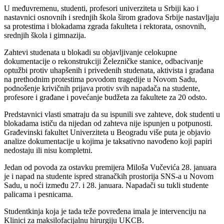
U međuvremenu, studenti, profesori univerziteta u Srbiji kao i
nastavnici osnovnih i srednjih škola širom gradova Srbije nastavljaju
sa protestima i blokadama zgrada fakulteta i rektorata, osnovnih,
srednjih škola i gimnazija.
Zahtevi studenata u blokadi su objavljivanje celokupne
dokumentacije o rekonstrukciji Železničke stanice, odbacivanje
optužbi protiv uhapšenih i privedenih studenata, aktivista i građana
na prethodnim protestima povodom tragedije u Novom Sadu,
podnošenje krivičnih prijava protiv svih napadača na studente,
profesore i građane i povećanje budžeta za fakultete za 20 odsto.
Predstavnici vlasti smatraju da su ispunili sve zahteve, dok studenti u
blokadama ističu da nijedan od zahteva nije ispunjen u potpunosti.
Građevinski fakultet Univerziteta u Beogradu više puta je objavio
analize dokumentacije u kojima je taksativno navođeno koji papiri
nedostaju ili nisu kompletni.
Jedan od povoda za ostavku premijera Miloša Vučevića 28. januara
je i napad na studente ispred stranačkih prostorija SNS-a u Novom
Sadu, u noći između 27. i 28. januara. Napadači su tukli studente
palicama i pesnicama.
Studentkinja koja je tada teže povređena imala je intervenciju na
Klinici za maksilofacijalnu hirurgiju UKCB.