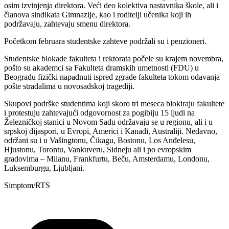
osim izvinjenja direktora. Veći deo kolektiva nastavnika škole, ali i
članova sindikata Gimnazije, kao i roditelji učenika koji ih
podržavaju, zahtevaju smenu direktora.
Početkom februara studentske zahteve podržali su i penzioneri.
Studentske blokade fakulteta i rektorata počele su krajem novembra,
pošto su akademci sa Fakulteta dramskih umetnosti (FDU) u
Beogradu fizički napadnuti ispred zgrade fakulteta tokom odavanja
pošte stradalima u novosadskoj tragediji.
Skupovi podrške studentima koji skoro tri meseca blokiraju fakultete
i protestuju zahtevajući odgovornost za pogibiju 15 ljudi na
Železničkoj stanici u Novom Sadu održavaju se u regionu, ali i u
srpskoj dijaspori, u Evropi, Americi i Kanadi, Australiji. Nedavno,
održani su i u Vašingtonu, Čikagu, Bostonu, Los Anđelesu,
Hjustonu, Torontu, Vankuveru, Sidneju ali i po evropskim
gradovima – Milanu, Frankfurtu, Beču, Amsterdamu, Londonu,
Luksemburgu, Ljubljani.
Simptom/RTS