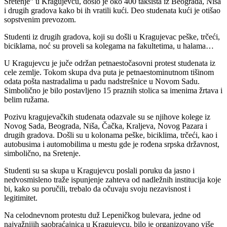
Sretenje” u Kragujevcu, došlo je oko 400 taksista iz Beograda, Niša
i drugih gradova kako bi ih vratili kući. Deo studenata kući je otišao
sopstvenim prevozom.
Studenti iz drugih gradova, koji su došli u Kragujevac peške, trčeći,
biciklama, noć su proveli sa kolegama na fakultetima, u halama…
U Kragujevcu je juče održan petnaestočasovni protest studenata iz
cele zemlje. Tokom skupa dva puta je petnaestominutnom tišinom
odata pošta nastradalima u padu nadstrešnice u Novom Sadu.
Simbolično je bilo postavljeno 15 praznih stolica sa imenima žrtava i
belim ružama.
Pozivu kragujevačkih studenata odazvale su se njihove kolege iz
Novog Sada, Beograda, Niša, Čačka, Kraljeva, Novog Pazara i
drugih gradova. Došli su u kolonama peške, biciklima, trčeći, kao i
autobusima i automobilima u mestu gde je rođena srpska državnost,
simbolično, na Sretenje.
Studenti su sa skupa u Kragujevcu poslali poruku da jasno i
nedvosmisleno traže ispunjenje zahteva od nadležnih institucija koje
bi, kako su poručili, trebalo da očuvaju svoju nezavisnost i
legitimitet.
Na celodnevnom protestu duž Lepeničkog bulevara, jedne od
najvažnijih saobraćajnica u Kragujevcu, bilo je organizovano više