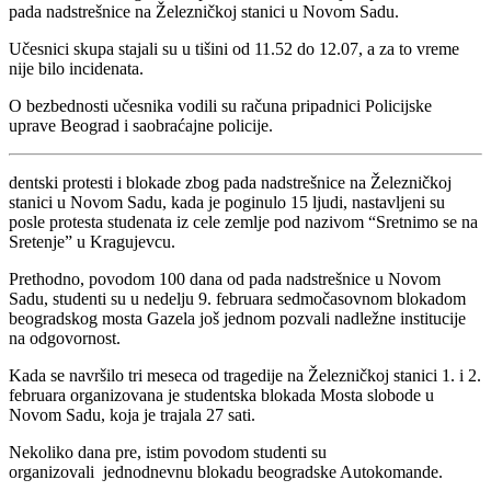
pada nadstrešnice na Železničkoj stanici u Novom Sadu.
Učesnici skupa stajali su u tišini od 11.52 do 12.07, a za to vreme
nije bilo incidenata.
O bezbednosti učesnika vodili su računa pripadnici Policijske
uprave Beograd i saobraćajne policije.
dentski protesti i blokade zbog pada nadstrešnice na Železničkoj
stanici u Novom Sadu, kada je poginulo 15 ljudi, nastavljeni su
posle protesta studenata iz cele zemlje pod nazivom “Sretnimo se na
Sretenje” u Kragujevcu.
Prethodno, povodom 100 dana od pada nadstrešnice u Novom
Sadu, studenti su u nedelju 9. februara sedmočasovnom blokadom
beogradskog mosta Gazela još jednom pozvali nadležne institucije
na odgovornost.
Kada se navršilo tri meseca od tragedije na Železničkoj stanici 1. i 2.
februara organizovana je studentska blokada Mosta slobode u
Novom Sadu, koja je trajala 27 sati.
Nekoliko dana pre, istim povodom studenti su
organizovali jednodnevnu blokadu beogradske Autokomande.