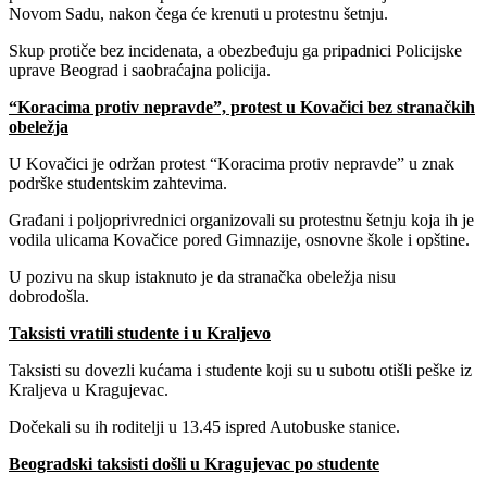
Novom Sadu, nakon čega će krenuti u protestnu šetnju.
Skup protiče bez incidenata, a obezbeđuju ga pripadnici Policijske
uprave Beograd i saobraćajna policija.
“Koracima protiv nepravde”, protest u Kovačici bez stranačkih
obeležja
U Kovačici je održan protest “Koracima protiv nepravde” u znak
podrške studentskim zahtevima.
Građani i poljoprivrednici organizovali su protestnu šetnju koja ih je
vodila ulicama Kovačice pored Gimnazije, osnovne škole i opštine.
U pozivu na skup istaknuto je da stranačka obeležja nisu
dobrodošla.
Taksisti vratili studente i u Kraljevo
Taksisti su dovezli kućama i studente koji su u subotu otišli peške iz
Kraljeva u Kragujevac.
Dočekali su ih roditelji u 13.45 ispred Autobuske stanice.
Beogradski taksisti došli u Kragujevac po studente