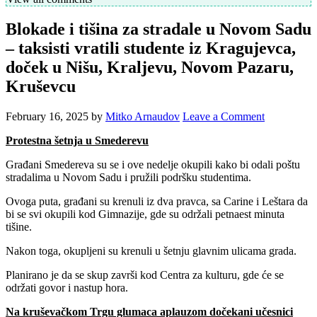
Blokade i tišina za stradale u Novom Sadu
– taksisti vratili studente iz Kragujevca,
doček u Nišu, Kraljevu, Novom Pazaru,
Kruševcu
February 16, 2025
by
Mitko Arnaudov
Leave a Comment
Protestna šetnja u Smederevu
Građani Smedereva su se i ove nedelje okupili kako bi odali poštu
stradalima u Novom Sadu i pružili podršku studentima.
Ovoga puta, građani su krenuli iz dva pravca, sa Carine i Leštara da
bi se svi okupili kod Gimnazije, gde su održali petnaest minuta
tišine.
Nakon toga, okupljeni su krenuli u šetnju glavnim ulicama grada.
Planirano je da se skup završi kod Centra za kulturu, gde će se
održati govor i nastup hora.
Na kruševačkom Trgu glumaca aplauzom dočekani učesnici