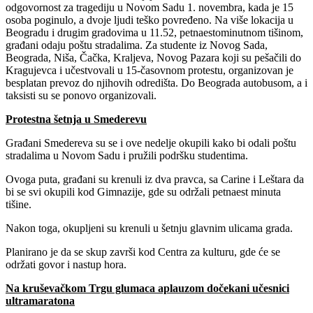
odgovornost za tragediju u Novom Sadu 1. novembra, kada je 15
osoba poginulo, a dvoje ljudi teško povređeno. Na više lokacija u
Beogradu i drugim gradovima u 11.52, petnaestominutnom tišinom,
građani odaju poštu stradalima. Za studente iz Novog Sada,
Beograda, Niša, Čačka, Kraljeva, Novog Pazara koji su pešačili do
Kragujevca i učestvovali u 15-časovnom protestu, organizovan je
besplatan prevoz do njihovih odredišta. Do Beograda autobusom, a i
taksisti su se ponovo organizovali.
Protestna šetnja u Smederevu
Građani Smedereva su se i ove nedelje okupili kako bi odali poštu
stradalima u Novom Sadu i pružili podršku studentima.
Ovoga puta, građani su krenuli iz dva pravca, sa Carine i Leštara da
bi se svi okupili kod Gimnazije, gde su održali petnaest minuta
tišine.
Nakon toga, okupljeni su krenuli u šetnju glavnim ulicama grada.
Planirano je da se skup završi kod Centra za kulturu, gde će se
održati govor i nastup hora.
Na kruševačkom Trgu glumaca aplauzom dočekani učesnici
ultramaratona