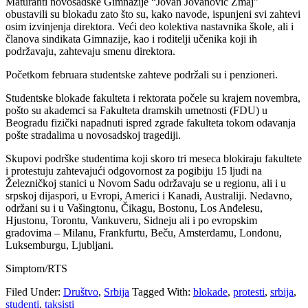
Maturanti novosadske Gimnazije “Jovan Jovanović Zmaj”
obustavili su blokadu zato što su, kako navode, ispunjeni svi zahtevi
osim izvinjenja direktora. Veći deo kolektiva nastavnika škole, ali i
članova sindikata Gimnazije, kao i roditelji učenika koji ih
podržavaju, zahtevaju smenu direktora.
Početkom februara studentske zahteve podržali su i penzioneri.
Studentske blokade fakulteta i rektorata počele su krajem novembra,
pošto su akademci sa Fakulteta dramskih umetnosti (FDU) u
Beogradu fizički napadnuti ispred zgrade fakulteta tokom odavanja
pošte stradalima u novosadskoj tragediji.
Skupovi podrške studentima koji skoro tri meseca blokiraju fakultete
i protestuju zahtevajući odgovornost za pogibiju 15 ljudi na
Železničkoj stanici u Novom Sadu održavaju se u regionu, ali i u
srpskoj dijaspori, u Evropi, Americi i Kanadi, Australiji. Nedavno,
održani su i u Vašingtonu, Čikagu, Bostonu, Los Anđelesu,
Hjustonu, Torontu, Vankuveru, Sidneju ali i po evropskim
gradovima – Milanu, Frankfurtu, Beču, Amsterdamu, Londonu,
Luksemburgu, Ljubljani.
Simptom/RTS
Filed Under:
Društvo
,
Srbija
Tagged With:
blokade
,
protesti
,
srbija
,
studenti
,
taksisti