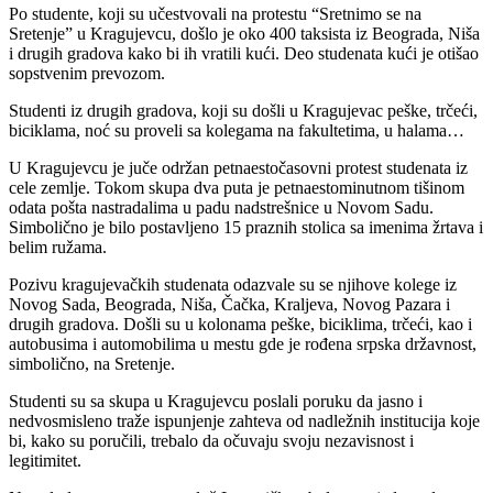
Po studente, koji su učestvovali na protestu “Sretnimo se na
Sretenje” u Kragujevcu, došlo je oko 400 taksista iz Beograda, Niša
i drugih gradova kako bi ih vratili kući. Deo studenata kući je otišao
sopstvenim prevozom.
Studenti iz drugih gradova, koji su došli u Kragujevac peške, trčeći,
biciklama, noć su proveli sa kolegama na fakultetima, u halama…
U Kragujevcu je juče održan petnaestočasovni protest studenata iz
cele zemlje. Tokom skupa dva puta je petnaestominutnom tišinom
odata pošta nastradalima u padu nadstrešnice u Novom Sadu.
Simbolično je bilo postavljeno 15 praznih stolica sa imenima žrtava i
belim ružama.
Pozivu kragujevačkih studenata odazvale su se njihove kolege iz
Novog Sada, Beograda, Niša, Čačka, Kraljeva, Novog Pazara i
drugih gradova. Došli su u kolonama peške, biciklima, trčeći, kao i
autobusima i automobilima u mestu gde je rođena srpska državnost,
simbolično, na Sretenje.
Studenti su sa skupa u Kragujevcu poslali poruku da jasno i
nedvosmisleno traže ispunjenje zahteva od nadležnih institucija koje
bi, kako su poručili, trebalo da očuvaju svoju nezavisnost i
legitimitet.