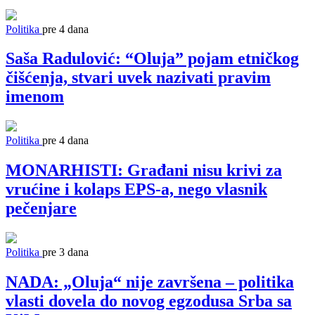
Politika
pre 4 dana
Saša Radulović: “Oluja” pojam etničkog
čišćenja, stvari uvek nazivati pravim
imenom
Politika
pre 4 dana
MONARHISTI: Građani nisu krivi za
vrućine i kolaps EPS-a, nego vlasnik
pečenjare
Politika
pre 3 dana
NADA: „Oluja“ nije završena – politika
vlasti dovela do novog egzodusa Srba sa