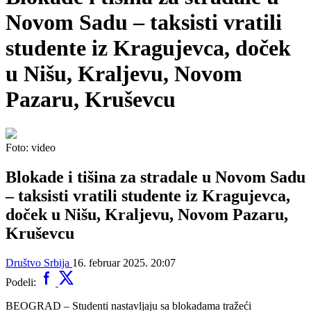
Novom Sadu – taksisti vratili
studente iz Kragujevca, doček
u Nišu, Kraljevu, Novom
Pazaru, Kruševcu
Foto: video
Blokade i tišina za stradale u Novom Sadu
– taksisti vratili studente iz Kragujevca,
doček u Nišu, Kraljevu, Novom Pazaru,
Kruševcu
Društvo
Srbija
16. februar 2025. 20:07
Podeli:
BEOGRAD – Studenti nastavljaju sa blokadama tražeći