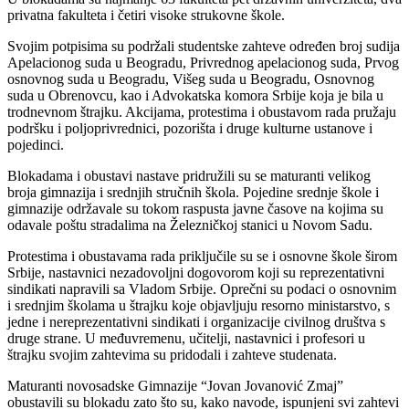
privatna fakulteta i četiri visoke strukovne škole.
Svojim potpisima su podržali studentske zahteve određen broj sudija
Apelacionog suda u Beogradu, Privrednog apelacionog suda, Prvog
osnovnog suda u Beogradu, Višeg suda u Beogradu, Osnovnog
suda u Obrenovcu, kao i Advokatska komora Srbije koja je bila u
trodnevnom štrajku. Akcijama, protestima i obustavom rada pružaju
podršku i poljoprivrednici, pozorišta i druge kulturne ustanove i
pojedinci.
Blokadama i obustavi nastave pridružili su se maturanti velikog
broja gimnazija i srednjih stručnih škola. Pojedine srednje škole i
gimnazije održavale su tokom raspusta javne časove na kojima su
odavale poštu stradalima na Železničkoj stanici u Novom Sadu.
Protestima i obustavama rada priključile su se i osnovne škole širom
Srbije, nastavnici nezadovoljni dogovorom koji su reprezentativni
sindikati napravili sa Vladom Srbije. Oprečni su podaci o osnovnim
i srednjim školama u štrajku koje objavljuju resorno ministarstvo, s
jedne i nereprezentativni sindikati i organizacije civilnog društva s
druge strane. U međuvremenu, učitelji, nastavnici i profesori u
štrajku svojim zahtevima su pridodali i zahteve studenata.
Maturanti novosadske Gimnazije “Jovan Jovanović Zmaj”
obustavili su blokadu zato što su, kako navode, ispunjeni svi zahtevi