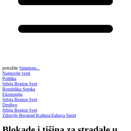
potražite
Simptom...
Najnovije vesti
Politika
Srbija
Region
Svet
Republika Srpska
Ekonomija
Srbija
Region
Svet
Društvo
Srbija
Region
Svet
Zdravlje
Beograd
Kultura/Zabava
Sport
Blokade i tišina za stradale u