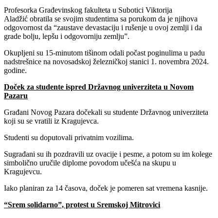
Profesorka Građevinskog fakulteta u Subotici Viktorija
Aladžić obratila se svojim studentima sa porukom da je njihova
odgovornost da “zaustave devastaciju i rušenje u ovoj zemlji i da
grade bolju, lepšu i odgovorniju zemlju”.
Okupljeni su 15-minutom tišinom odali počast poginulima u padu
nadstrešnice na novosadskoj železničkoj stanici 1. novembra 2024.
godine.
Doček za studente ispred Državnog univerziteta u Novom
Pazaru
Građani Novog Pazara dočekali su studente Državnog univerziteta
koji su se vratili iz Kragujevca.
Studenti su doputovali privatnim vozilima.
Sugrađani su ih pozdravili uz ovacije i pesme, a potom su im kolege
simbolično uručile diplome povodom učešća na skupu u
Kragujevcu.
Iako planiran za 14 časova, doček je pomeren sat vremena kasnije.
“Srem solidarno”, protest u Sremskoj Mitrovici