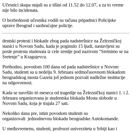
Učesnici skupa stajali su u tišini od 11.52 do 12.07, a za to vreme
nije bilo incidenata.
O bezbednosti učesnika vodili su računa pripadnici Policijske
uprave Beograd i saobraćajne policije.
dentski protesti i blokade zbog pada nadstrešnice na Železničkoj
stanici u Novom Sadu, kada je poginulo 15 ljudi, nastavljeni su
posle protesta studenata iz cele zemlje pod nazivom “Sretnimo se na
Sretenje” u Kragujevcu.
Prethodno, povodom 100 dana od pada nadstrešnice u Novom
Sadu, studenti su u nedelju 9. februara sedmočasovnom blokadom
beogradskog mosta Gazela još jednom pozvali nadležne institucije
na odgovornost.
Kada se navršilo tri meseca od tragedije na Železničkoj stanici 1. i 2.
februara organizovana je studentska blokada Mosta slobode u
Novom Sadu, koja je trajala 27 sati.
Nekoliko dana pre, istim povodom studenti su
organizovali jednodnevnu blokadu beogradske Autokomande.
U međuvremenu, studenti, profesori univerziteta u Srbiji kao i