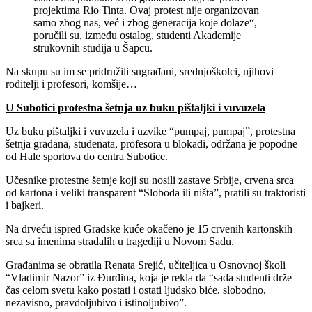
projektima Rio Tinta. Ovaj protest nije organizovan
samo zbog nas, već i zbog generacija koje dolaze“,
poručili su, između ostalog, studenti Akademije
strukovnih studija u Šapcu.
Na skupu su im se pridružili sugrađani, srednjoškolci, njihovi
roditelji i profesori, komšije…
U Subotici protestna šetnja uz buku pištaljki i vuvuzela
Uz buku pištaljki i vuvuzela i uzvike “pumpaj, pumpaj”, protestna
šetnja građana, studenata, profesora u blokadi, održana je popodne
od Hale sportova do centra Subotice.
Učesnike protestne šetnje koji su nosili zastave Srbije, crvena srca
od kartona i veliki transparent “Sloboda ili ništa”, pratili su traktoristi
i bajkeri.
Na drveću ispred Gradske kuće okačeno je 15 crvenih kartonskih
srca sa imenima stradalih u tragediji u Novom Sadu.
Građanima se obratila Renata Srejić, učiteljica u Osnovnoj školi
“Vladimir Nazor” iz Đurđina, koja je rekla da “sada studenti drže
čas celom svetu kako postati i ostati ljudsko biće, slobodno,
nezavisno, pravdoljubivo i istinoljubivo”.