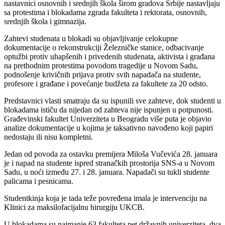
nastavnici osnovnih i srednjih škola širom gradova Srbije nastavljaju
sa protestima i blokadama zgrada fakulteta i rektorata, osnovnih,
srednjih škola i gimnazija.
Zahtevi studenata u blokadi su objavljivanje celokupne
dokumentacije o rekonstrukciji Železničke stanice, odbacivanje
optužbi protiv uhapšenih i privedenih studenata, aktivista i građana
na prethodnim protestima povodom tragedije u Novom Sadu,
podnošenje krivičnih prijava protiv svih napadača na studente,
profesore i građane i povećanje budžeta za fakultete za 20 odsto.
Predstavnici vlasti smatraju da su ispunili sve zahteve, dok studenti u
blokadama ističu da nijedan od zahteva nije ispunjen u potpunosti.
Građevinski fakultet Univerziteta u Beogradu više puta je objavio
analize dokumentacije u kojima je taksativno navođeno koji papiri
nedostaju ili nisu kompletni.
Jedan od povoda za ostavku premijera Miloša Vučevića 28. januara
je i napad na studente ispred stranačkih prostorija SNS-a u Novom
Sadu, u noći između 27. i 28. januara. Napadači su tukli studente
palicama i pesnicama.
Studentkinja koja je tada teže povređena imala je intervenciju na
Klinici za maksilofacijalnu hirurgiju UKCB.
U blokadama su najmanje 63 fakulteta pet državnih univerziteta, dva