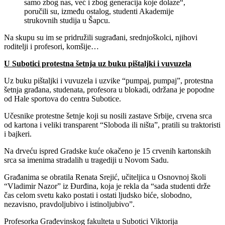
samo zbog nas, već i zbog generacija koje dolaze“,
poručili su, između ostalog, studenti Akademije
strukovnih studija u Šapcu.
Na skupu su im se pridružili sugrađani, srednjoškolci, njihovi
roditelji i profesori, komšije…
U Subotici protestna šetnja uz buku pištaljki i vuvuzela
Uz buku pištaljki i vuvuzela i uzvike “pumpaj, pumpaj”, protestna
šetnja građana, studenata, profesora u blokadi, održana je popodne
od Hale sportova do centra Subotice.
Učesnike protestne šetnje koji su nosili zastave Srbije, crvena srca
od kartona i veliki transparent “Sloboda ili ništa”, pratili su traktoristi
i bajkeri.
Na drveću ispred Gradske kuće okačeno je 15 crvenih kartonskih
srca sa imenima stradalih u tragediji u Novom Sadu.
Građanima se obratila Renata Srejić, učiteljica u Osnovnoj školi
“Vladimir Nazor” iz Đurđina, koja je rekla da “sada studenti drže
čas celom svetu kako postati i ostati ljudsko biće, slobodno,
nezavisno, pravdoljubivo i istinoljubivo”.
Profesorka Građevinskog fakulteta u Subotici Viktorija