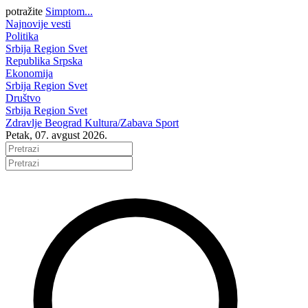
potražite
Simptom...
Najnovije vesti
Politika
Srbija
Region
Svet
Republika Srpska
Ekonomija
Srbija
Region
Svet
Društvo
Srbija
Region
Svet
Zdravlje
Beograd
Kultura/Zabava
Sport
Petak, 07. avgust 2026.