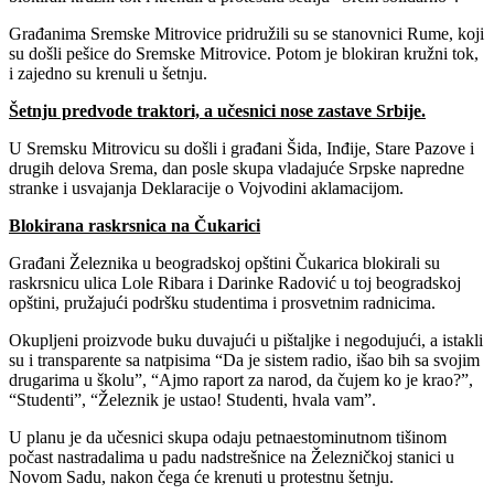
Građanima Sremske Mitrovice pridružili su se stanovnici Rume, koji
su došli pešice do Sremske Mitrovice. Potom je blokiran kružni tok,
i zajedno su krenuli u šetnju.
Šetnju predvode traktori, a učesnici nose zastave Srbije.
U Sremsku Mitrovicu su došli i građani Šida, Inđije, Stare Pazove i
drugih delova Srema, dan posle skupa vladajuće Srpske napredne
stranke i usvajanja Deklaracije o Vojvodini aklamacijom.
Blokirana raskrsnica na Čukarici
Građani Železnika u beogradskoj opštini Čukarica blokirali su
raskrsnicu ulica Lole Ribara i Darinke Radović u toj beogradskoj
opštini, pružajući podršku studentima i prosvetnim radnicima.
Okupljeni proizvode buku duvajući u pištaljke i negodujući, a istakli
su i transparente sa natpisima “Da je sistem radio, išao bih sa svojim
drugarima u školu”, “Ajmo raport za narod, da čujem ko je krao?”,
“Studenti”, “Železnik je ustao! Studenti, hvala vam”.
U planu je da učesnici skupa odaju petnaestominutnom tišinom
počast nastradalima u padu nadstrešnice na Železničkoj stanici u
Novom Sadu, nakon čega će krenuti u protestnu šetnju.