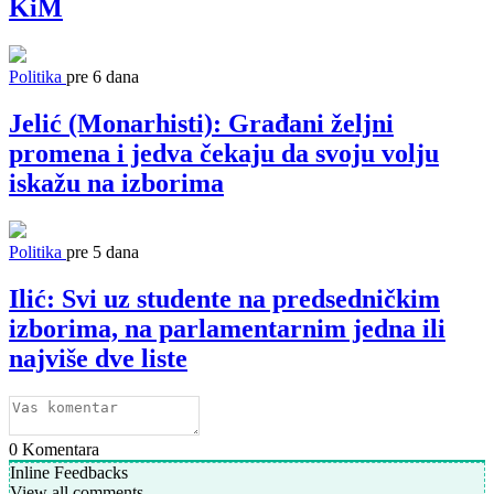
KiM
Politika
pre 6 dana
Jelić (Monarhisti): Građani željni
promena i jedva čekaju da svoju volju
iskažu na izborima
Politika
pre 5 dana
Ilić: Svi uz studente na predsedničkim
izborima, na parlamentarnim jedna ili
najviše dve liste
0
Komentara
Inline Feedbacks
View all comments