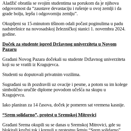
Aladžić obratila se svojim studentima sa porukom da je njihova
odgovornost da “zaustave devastaciju i rušenje u ovoj zemlji i da
grade bolju, lepšu i odgovorniju zemlju”.
Okupljeni su 15-minutom tišinom odali počast poginulima u padu
nadstrešnice na novosadskoj železničkoj stanici 1. novembra 2024.
godine.
Doček za studente ispred Državnog univerziteta u Novom
Pazaru
Građani Novog Pazara dočekali su studente Državnog univerziteta
koji su se vratili iz Kragujevca.
Studenti su doputovali privatnim vozilima.
Sugrađani su ih pozdravili uz ovacije i pesme, a potom su im kolege
simbolično uručile diplome povodom učešća na skupu u
Kragujevcu.
Iako planiran za 14 časova, doček je pomeren sat vremena kasnije.
“Srem solidarno”, protest u Sremskoj Mitrovici
Građani Srema okupili su se danas u Sremskoj Mitrovici, gde su
blokirali kružni tok i krenuli u protestnu šetnju “Srem solidarno”.