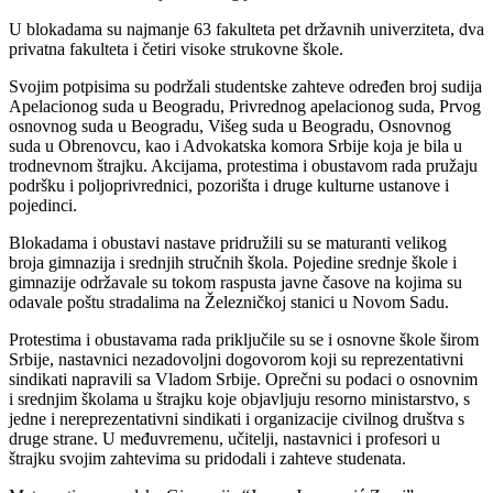
U blokadama su najmanje 63 fakulteta pet državnih univerziteta, dva
privatna fakulteta i četiri visoke strukovne škole.
Svojim potpisima su podržali studentske zahteve određen broj sudija
Apelacionog suda u Beogradu, Privrednog apelacionog suda, Prvog
osnovnog suda u Beogradu, Višeg suda u Beogradu, Osnovnog
suda u Obrenovcu, kao i Advokatska komora Srbije koja je bila u
trodnevnom štrajku. Akcijama, protestima i obustavom rada pružaju
podršku i poljoprivrednici, pozorišta i druge kulturne ustanove i
pojedinci.
Blokadama i obustavi nastave pridružili su se maturanti velikog
broja gimnazija i srednjih stručnih škola. Pojedine srednje škole i
gimnazije održavale su tokom raspusta javne časove na kojima su
odavale poštu stradalima na Železničkoj stanici u Novom Sadu.
Protestima i obustavama rada priključile su se i osnovne škole širom
Srbije, nastavnici nezadovoljni dogovorom koji su reprezentativni
sindikati napravili sa Vladom Srbije. Oprečni su podaci o osnovnim
i srednjim školama u štrajku koje objavljuju resorno ministarstvo, s
jedne i nereprezentativni sindikati i organizacije civilnog društva s
druge strane. U međuvremenu, učitelji, nastavnici i profesori u
štrajku svojim zahtevima su pridodali i zahteve studenata.