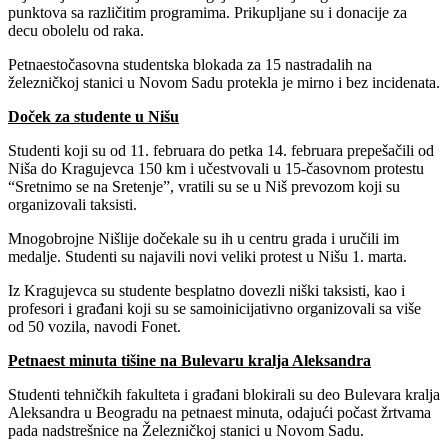
punktova sa različitim programima. Prikupljane su i donacije za
decu obolelu od raka.
Petnaestočasovna studentska blokada za 15 nastradalih na
železničkoj stanici u Novom Sadu protekla je mirno i bez incidenata.
Doček za studente u Nišu
Studenti koji su od 11. februara do petka 14. februara prepešačili od
Niša do Kragujevca 150 km i učestvovali u 15-časovnom protestu
“Sretnimo se na Sretenje”, vratili su se u Niš prevozom koji su
organizovali taksisti.
Mnogobrojne Nišlije dočekale su ih u centru grada i uručili im
medalje. Studenti su najavili novi veliki protest u Nišu 1. marta.
Iz Kragujevca su studente besplatno dovezli niški taksisti, kao i
profesori i građani koji su se samoinicijativno organizovali sa više
od 50 vozila, navodi Fonet.
Petnaest minuta tišine na Bulevaru kralja Aleksandra
Studenti tehničkih fakulteta i građani blokirali su deo Bulevara kralja
Aleksandra u Beogradu na petnaest minuta, odajući počast žrtvama
pada nadstrešnice na Železničkoj stanici u Novom Sadu.