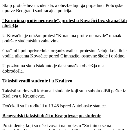
Skup protiče bez incidenata, a obezbeđuju ga pripadnici Policijske
uprave Beograd i saobraćajna policija.
“Koracima protiv nepravde”, protest u Kovačici bez stranačkih
obeležja
U Kovačici je održan protest “Koracima protiv nepravde” u znak
podrške studentskim zahtevima.
Građani i poljoprivrednici organizovali su protestnu šetnju koja ih je
vodila ulicama Kovačice pored Gimnazije, osnovne škole i opštine.
U pozivu na skup istaknuto je da stranačka obeležja nisu
dobrodošla.
Taksisti vratili studente i u Kraljevo
Taksisti su dovezli kućama i studente koji su u subotu otišli peške iz
Kraljeva u Kragujevac.
Dočekali su ih roditelji u 13.45 ispred Autobuske stanice.
Beogradski taksisti došli u Kragujevac po studente
Po studente, koji su učestvovali na protestu “Sretnimo se na