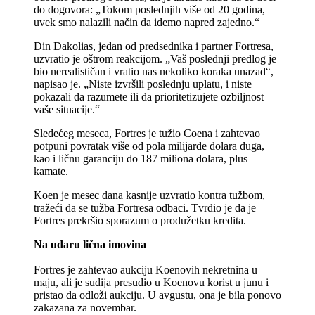
do dogovora: „Tokom poslednjih više od 20 godina,
uvek smo nalazili način da idemo napred zajedno.“
Din Dakolias, jedan od predsednika i partner Fortresa,
uzvratio je oštrom reakcijom. „Vaš poslednji predlog je
bio nerealističan i vratio nas nekoliko koraka unazad“,
napisao je. „Niste izvršili poslednju uplatu, i niste
pokazali da razumete ili da prioritetizujete ozbiljnost
vaše situacije.“
Sledećeg meseca, Fortres je tužio Coena i zahtevao
potpuni povratak više od pola milijarde dolara duga,
kao i ličnu garanciju do 187 miliona dolara, plus
kamate.
Koen je mesec dana kasnije uzvratio kontra tužbom,
tražeći da se tužba Fortresa odbaci. Tvrdio je da je
Fortres prekršio sporazum o produžetku kredita.
Na udaru lična imovina
Fortres je zahtevao aukciju Koenovih nekretnina u
maju, ali je sudija presudio u Koenovu korist u junu i
pristao da odloži aukciju. U avgustu, ona je bila ponovo
zakazana za novembar.