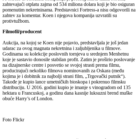
zahtevajući otplatu zajma od 534 miliona dolara koji je bio osiguran
pomenutim nekretninama. Predstavnici Fortress-a nisu odgovorili na
zahtev za komentar. Koen i njegova kompanija uzvratili su
protivtužbom.
Filmofil/producent
Aukcija, na kojoj se Koen nije pojavio, predstavljala je još jedan
udarac za ovog magnata nekretnina i zaljubljenika u filmove.
Godinama su kolekcije poslovnih tornjeva u srednjem Menhetnu
koje je sastavio donosile stabilan profit. Zatim je proširio poslovanje
na dizajnerske centre i posvetio se svojoj strasti prema filmu,
producirajući nekoliko filmova nominovanih za Oskara (među
kojima je i dobitnik za najbolji strani film, „Trgovački putnik“).
Takođe je kupio lance umetničkih bioskopa i pokrenuo filmsku
distribuciju. U 2016. godini kupio je imanje s vinogradom od 135
hektara u Francuskoj, a godinu dana kasnije luksuzni brend muške
obuće Harry’s of London.
Foto Flickr