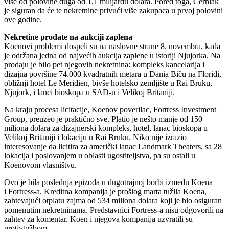
više od polovine duga od 1,1 milijardu dolara. Pored toga, Černiak
je siguran da će te nekretnine privući više zakupaca u prvoj polovini
ove godine.
Nekretine prodate na aukciji zaplena
Koenovi problemi dospeli su na naslovne strane 8. novembra, kada
je održana jedna od najvećih aukcija zaplene u istoriji Njujorka. Na
prodaju je bilo pet njegovih nekretnina: kompleks kancelarija i
dizajna površine 74.000 kvadratnih metara u Dania Biču na Floridi,
obližnji hotel Le Meridien, bivše hotelsko zemljište u Rai Bruku,
Njujork, i lanci bioskopa u SAD-u i Velikoj Britaniji.
Na kraju procesa licitacije, Koenov poverilac, Fortress Investment
Group, preuzeo je praktično sve. Platio je nešto manje od 150
miliona dolara za dizajnerski kompleks, hotel, lanac bioskopa u
Velikoj Britaniji i lokaciju u Rai Bruku. Niko nije izrazio
interesovanje da licitira za američki lanac Landmark Theaters, sa 28
lokacija i poslovanjem u oblasti ugostiteljstva, pa su ostali u
Koenovom vlasništvu.
Ovo je bila poslednja epizoda u dugotrajnoj borbi između Koena
i Fortress-a. Kreditna kompanija je prošlog marta tužila Koena,
zahtevajući otplatu zajma od 534 miliona dolara koji je bio osiguran
pomenutim nekretninama. Predstavnici Fortress-a nisu odgovorili na
zahtev za komentar. Koen i njegova kompanija uzvratili su
protivtužbom.