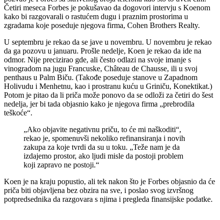
Četiri meseca Forbes je pokušavao da dogovori intervju s Koenom
kako bi razgovarali o rastućem dugu i praznim prostorima u
zgradama koje poseduje njegova firma, Cohen Brothers Realty.
U septembru je rekao da se jave u novembru. U novembru je rekao
da ga pozovu u januaru. Prošle nedelje, Koen je rekao da ide na
odmor. Nije precizirao gde, ali često odlazi na svoje imanje s
vinogradom na jugu Francuske, Château de Chausse, ili u svoj
penthaus u Palm Biču. (Takođe poseduje stanove u Zapadnom
Holivudu i Menhetnu, kao i prostranu kuću u Griniču, Konektikat.)
Potom je pitao da li priča može ponovo da se odloži za četiri do šest
nedelja, jer bi tada objasnio kako je njegova firma „prebrodila
teškoće“.
„Ako objavite negativnu priču, to će mi naškoditi“,
rekao je, spomenuvši nekoliko refinansiranja i novih
zakupa za koje tvrdi da su u toku. „Teže nam je da
izdajemo prostor, ako ljudi misle da postoji problem
koji zapravo ne postoji.“
Koen je na kraju popustio, ali tek nakon što je Forbes objasnio da će
priča biti objavljena bez obzira na sve, i poslao svog izvršnog
potpredsednika da razgovara s njima i pregleda finansijske podatke.