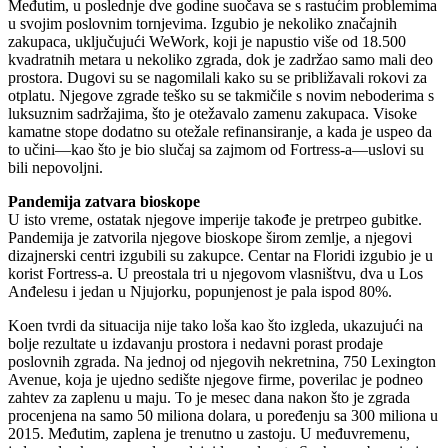
Međutim, u poslednje dve godine suočava se s rastućim problemima
u svojim poslovnim tornjevima. Izgubio je nekoliko značajnih
zakupaca, uključujući WeWork, koji je napustio više od 18.500
kvadratnih metara u nekoliko zgrada, dok je zadržao samo mali deo
prostora. Dugovi su se nagomilali kako su se približavali rokovi za
otplatu. Njegove zgrade teško su se takmičile s novim neboderima s
luksuznim sadržajima, što je otežavalo zamenu zakupaca. Visoke
kamatne stope dodatno su otežale refinansiranje, a kada je uspeo da
to učini—kao što je bio slučaj sa zajmom od Fortress-a—uslovi su
bili nepovoljni.
Pandemija zatvara bioskope
U isto vreme, ostatak njegove imperije takođe je pretrpeo gubitke.
Pandemija je zatvorila njegove bioskope širom zemlje, a njegovi
dizajnerski centri izgubili su zakupce. Centar na Floridi izgubio je u
korist Fortress-a. U preostala tri u njegovom vlasništvu, dva u Los
Anđelesu i jedan u Njujorku, popunjenost je pala ispod 80%.
Koen tvrdi da situacija nije tako loša kao što izgleda, ukazujući na
bolje rezultate u izdavanju prostora i nedavni porast prodaje
poslovnih zgrada. Na jednoj od njegovih nekretnina, 750 Lexington
Avenue, koja je ujedno sedište njegove firme, poverilac je podneo
zahtev za zaplenu u maju. To je mesec dana nakon što je zgrada
procenjena na samo 50 miliona dolara, u poređenju sa 300 miliona u
2015. Međutim, zaplena je trenutno u zastoju. U međuvremenu,