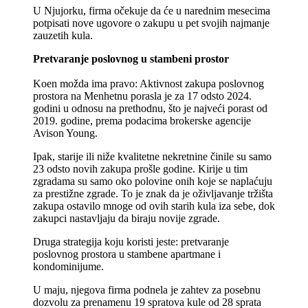
U Njujorku, firma očekuje da će u narednim mesecima
potpisati nove ugovore o zakupu u pet svojih najmanje
zauzetih kula.
Pretvaranje poslovnog u stambeni prostor
Koen možda ima pravo: Aktivnost zakupa poslovnog
prostora na Menhetnu porasla je za 17 odsto 2024.
godini u odnosu na prethodnu, što je najveći porast od
2019. godine, prema podacima brokerske agencije
Avison Young.
Ipak, starije ili niže kvalitetne nekretnine činile su samo
23 odsto novih zakupa prošle godine. Kirije u tim
zgradama su samo oko polovine onih koje se naplaćuju
za prestižne zgrade. To je znak da je oživljavanje tržišta
zakupa ostavilo mnoge od ovih starih kula iza sebe, dok
zakupci nastavljaju da biraju novije zgrade.
Druga strategija koju koristi jeste: pretvaranje
poslovnog prostora u stambene apartmane i
kondominijume.
U maju, njegova firma podnela je zahtev za posebnu
dozvolu za prenamenu 19 spratova kule od 28 sprata