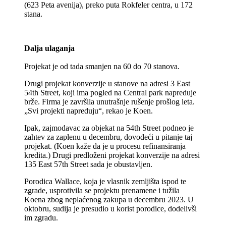
(623 Peta avenija), preko puta Rokfeler centra, u 172
stana.
Dalja ulaganja
Projekat je od tada smanjen na 60 do 70 stanova.
Drugi projekat konverzije u stanove na adresi 3 East
54th Street, koji ima pogled na Central park napreduje
brže. Firma je završila unutrašnje rušenje prošlog leta.
„Svi projekti napreduju“, rekao je Koen.
Ipak, zajmodavac za objekat na 54th Street podneo je
zahtev za zaplenu u decembru, dovodeći u pitanje taj
projekat. (Koen kaže da je u procesu refinansiranja
kredita.) Drugi predloženi projekat konverzije na adresi
135 East 57th Street sada je obustavljen.
Porodica Wallace, koja je vlasnik zemljišta ispod te
zgrade, usprotivila se projektu prenamene i tužila
Koena zbog neplaćenog zakupa u decembru 2023. U
oktobru, sudija je presudio u korist porodice, dodelivši
im zgradu.