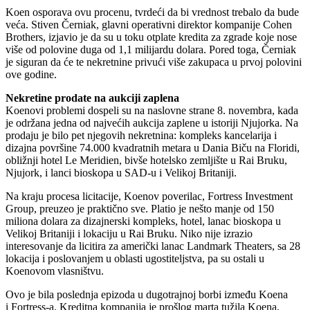
Koen osporava ovu procenu, tvrdeći da bi vrednost trebalo da bude
veća. Stiven Černiak, glavni operativni direktor kompanije Cohen
Brothers, izjavio je da su u toku otplate kredita za zgrade koje nose
više od polovine duga od 1,1 milijardu dolara. Pored toga, Černiak
je siguran da će te nekretnine privući više zakupaca u prvoj polovini
ove godine.
Nekretine prodate na aukciji zaplena
Koenovi problemi dospeli su na naslovne strane 8. novembra, kada
je održana jedna od najvećih aukcija zaplene u istoriji Njujorka. Na
prodaju je bilo pet njegovih nekretnina: kompleks kancelarija i
dizajna površine 74.000 kvadratnih metara u Dania Biču na Floridi,
obližnji hotel Le Meridien, bivše hotelsko zemljište u Rai Bruku,
Njujork, i lanci bioskopa u SAD-u i Velikoj Britaniji.
Na kraju procesa licitacije, Koenov poverilac, Fortress Investment
Group, preuzeo je praktično sve. Platio je nešto manje od 150
miliona dolara za dizajnerski kompleks, hotel, lanac bioskopa u
Velikoj Britaniji i lokaciju u Rai Bruku. Niko nije izrazio
interesovanje da licitira za američki lanac Landmark Theaters, sa 28
lokacija i poslovanjem u oblasti ugostiteljstva, pa su ostali u
Koenovom vlasništvu.
Ovo je bila poslednja epizoda u dugotrajnoj borbi između Koena
i Fortress-a. Kreditna kompanija je prošlog marta tužila Koena,