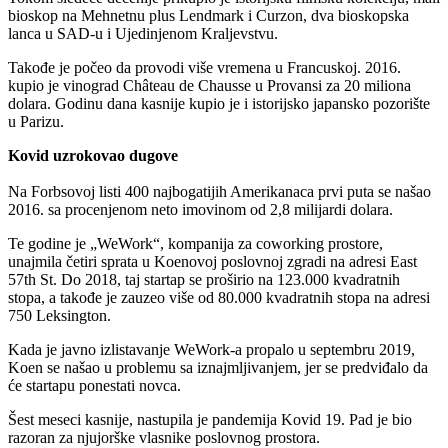
bioskop na Mehnetnu plus Lendmark i Curzon, dva bioskopska
lanca u SAD-u i Ujedinjenom Kraljevstvu.
Takođe je počeo da provodi više vremena u Francuskoj. 2016.
kupio je vinograd Château de Chausse u Provansi za 20 miliona
dolara. Godinu dana kasnije kupio je i istorijsko japansko pozorište
u Parizu.
Kovid uzrokovao dugove
Na Forbsovoj listi 400 najbogatijih Amerikanaca prvi puta se našao
2016. sa procenjenom neto imovinom od 2,8 milijardi dolara.
Te godine je „WeWork“, kompanija za coworking prostore,
unajmila četiri sprata u Koenovoj poslovnoj zgradi na adresi East
57th St. Do 2018, taj startap se proširio na 123.000 kvadratnih
stopa, a takođe je zauzeo više od 80.000 kvadratnih stopa na adresi
750 Leksington.
Kada je javno izlistavanje WeWork-a propalo u septembru 2019,
Koen se našao u problemu sa iznajmljivanjem, jer se predviđalo da
će startapu ponestati novca.
Šest meseci kasnije, nastupila je pandemija Kovid 19. Pad je bio
razoran za njujorške vlasnike poslovnog prostora.