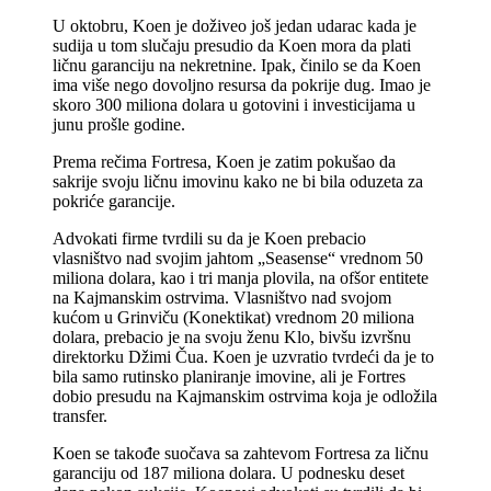
U oktobru, Koen je doživeo još jedan udarac kada je
sudija u tom slučaju presudio da Koen mora da plati
ličnu garanciju na nekretnine. Ipak, činilo se da Koen
ima više nego dovoljno resursa da pokrije dug. Imao je
skoro 300 miliona dolara u gotovini i investicijama u
junu prošle godine.
Prema rečima Fortresa, Koen je zatim pokušao da
sakrije svoju ličnu imovinu kako ne bi bila oduzeta za
pokriće garancije.
Advokati firme tvrdili su da je Koen prebacio
vlasništvo nad svojim jahtom „Seasense“ vrednom 50
miliona dolara, kao i tri manja plovila, na ofšor entitete
na Kajmanskim ostrvima. Vlasništvo nad svojom
kućom u Grinviču (Konektikat) vrednom 20 miliona
dolara, prebacio je na svoju ženu Klo, bivšu izvršnu
direktorku Džimi Čua. Koen je uzvratio tvrdeći da je to
bila samo rutinsko planiranje imovine, ali je Fortres
dobio presudu na Kajmanskim ostrvima koja je odložila
transfer.
Koen se takođe suočava sa zahtevom Fortresa za ličnu
garanciju od 187 miliona dolara. U podnesku deset