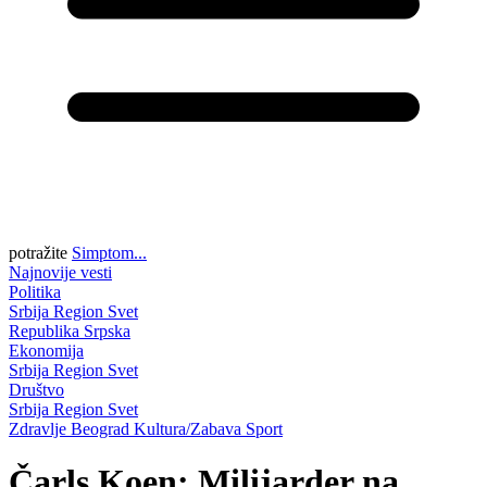
potražite
Simptom...
Najnovije vesti
Politika
Srbija
Region
Svet
Republika Srpska
Ekonomija
Srbija
Region
Svet
Društvo
Srbija
Region
Svet
Zdravlje
Beograd
Kultura/Zabava
Sport
Čarls Koen: Milijarder na