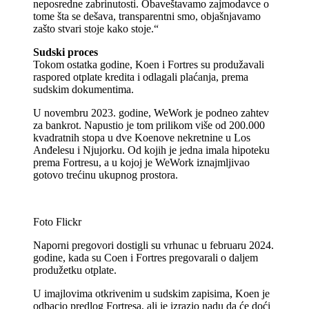
neposredne zabrinutosti. Obaveštavamo zajmodavce o
tome šta se dešava, transparentni smo, objašnjavamo
zašto stvari stoje kako stoje.“
Sudski proces
Tokom ostatka godine, Koen i Fortres su produžavali
raspored otplate kredita i odlagali plaćanja, prema
sudskim dokumentima.
U novembru 2023. godine, WeWork je podneo zahtev
za bankrot. Napustio je tom prilikom više od 200.000
kvadratnih stopa u dve Koenove nekretnine u Los
Anđelesu i Njujorku. Od kojih je jedna imala hipoteku
prema Fortresu, a u kojoj je WeWork iznajmljivao
gotovo trećinu ukupnog prostora.
Foto Flickr
Naporni pregovori dostigli su vrhunac u februaru 2024.
godine, kada su Coen i Fortres pregovarali o daljem
produžetku otplate.
U imajlovima otkrivenim u sudskim zapisima, Koen je
odbacio predlog Fortresa, ali je izrazio nadu da će doći