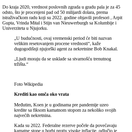
Do kraja 2020, vrednost poslovnih zgrada u gradu pala je za 45
odsto, što je procenjeni pad od 50 milijardi dolara, prema
istraživačkom radu koji su 2022. godine objavili profesori , Arpit
Gupta, Vrinda Mital i Stijn van Nieuwerburgh sa Kolumbije i
Univerziteta u Njujorku.
„U budućnosti, ovaj vremenski period će biti nazvan
velikim resetovanjem procene vrednosti“, kaže
dugogodišnji njujorški agent za nekretnine Bob Knakal.
„Ljudi moraju da se usklade sa stvarnošću trenutnog
tržišta.“
Foto Wikipedia
Krediti kao omča oko vrata
Međutim, Koen je u godinama pre pandemije uzeo
kredite sa fiksom kamatnom stopom za nekoliko svojih
najvećih nekretnina.
Kada su 2022. Federalne rezerve počele da povećavaju
kamatne stope u borbi protiv visoke inflacije, odlučio je