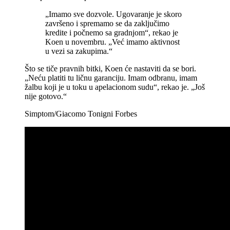
„Imamo sve dozvole. Ugovaranje je skoro
završeno i spremamo se da zaključimo
kredite i počnemo sa gradnjom“, rekao je
Koen u novembru. „Već imamo aktivnost
u vezi sa zakupima.“
Što se tiče pravnih bitki, Koen će nastaviti da se bori.
„Neću platiti tu ličnu garanciju. Imam odbranu, imam
žalbu koji je u toku u apelacionom sudu“, rekao je. „Još
nije gotovo.“
Simptom/Giacomo Tonigni Forbes