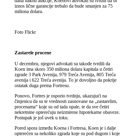
dana nakon aukcije, Koenovi advokati su tvrdili da bi
iznos lične garancije trebalo da bude smanjen za 75
miliona dolara.
Foto Flickr
Zastarele procene
U decembru, njegovi advokati su takođe tvrdili da
Koen ima skoro 350 miliona dolara kapitala u četiri
zgrade 3 Park Avenija, 979 Treća Avenija, 805 Treća
avenija i 622 Treća avenija. To je dovoljno da pokrije
ostatak duga prema Fortresu.
Ponovo, Fortres je osporio tvrdnju, ukazujući na
činjenicu da su te vrednosti zasnovane na „zastarelim,
procenama“ koje su od tada opale, te da sve četiri
nekretnine opterećuju neizmirene hipotekarne obaveze.
Postupak je još uvek u toku.
Pored spora između Koena i Fortresa, Koen je i dalje
opterećen sa nekoliko zgrada koje su pod dugom i koje