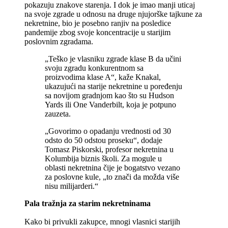
pokazuju znakove starenja. I dok je imao manji uticaj
na svoje zgrade u odnosu na druge njujorške tajkune za
nekretnine, bio je posebno ranjiv na posledice
pandemije zbog svoje koncentracije u starijim
poslovnim zgradama.
„Teško je vlasniku zgrade klase B da učini
svoju zgradu konkurentnom sa
proizvodima klase A“, kaže Knakal,
ukazujući na starije nekretnine u poređenju
sa novijom gradnjom kao što su Hudson
Yards ili One Vanderbilt, koja je potpuno
zauzeta.
„Govorimo o opadanju vrednosti od 30
odsto do 50 odstou proseku“, dodaje
Tomasz Piskorski, profesor nekretnina u
Kolumbija biznis školi. Za mogule u
oblasti nekretnina čije je bogatstvo vezano
za poslovne kule, „to znači da možda više
nisu milijarderi.“
Pala tražnja za starim nekretninama
Kako bi privukli zakupce, mnogi vlasnici starijih