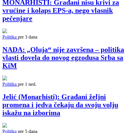
MONARHISTI: Građani nisu krivi za
vrućine i kolaps EPS-a, nego vlasnik
pečenjare
Politika
pre 3 dana
NADA: „Oluja“ nije završena – politika
vlasti dovela do novog egzodusa Srba sa
KiM
Politika
pre 1 ned.
Jelić (Monarhisti): Građani željni
promena i jedva čekaju da svoju volju
iskažu na izborima
Politika
pre 5 dana