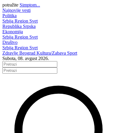
potražite
Simptom...
Najnovije vesti
Politika
Srbija
Region
Svet
Republika Srpska
Ekonomija
Srbija
Region
Svet
Društvo
Srbija
Region
Svet
Zdravlje
Beograd
Kultura/Zabava
Sport
Subota, 08. avgust 2026.