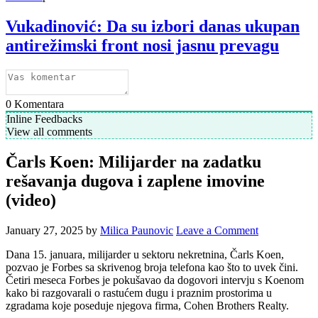
Vukadinović: Da su izbori danas ukupan
antirežimski front nosi jasnu prevagu
0
Komentara
Inline Feedbacks
View all comments
Čarls Koen: Milijarder na zadatku
rešavanja dugova i zaplene imovine
(video)
January 27, 2025
by
Milica Paunovic
Leave a Comment
Dana 15. januara, milijarder u sektoru nekretnina, Čarls Koen,
pozvao je Forbes sa skrivenog broja telefona kao što to uvek čini.
Četiri meseca Forbes je pokušavao da dogovori intervju s Koenom
kako bi razgovarali o rastućem dugu i praznim prostorima u
zgradama koje poseduje njegova firma, Cohen Brothers Realty.