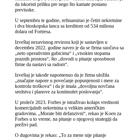
da iskoristi priliku pre nego što kamate postanu
previsoke.
U septembru te godine, refinansirao je četiri nekretnine
i dva bioskopska lanca sa kreditom od 534 miliona
dolara od Fortresa.
Izveštaj nezavisnog revizora koji je sastavljen u
decembru 2022. godine naveo je da se firma suočava sa
„neto operativnim gubicima“ i „visokim stopama
praznih prostora“, što „dovodi u pitanje sposobnost
firme da nastavi sa radom“.
Izveštaj je takođe napomenuo da je firma uložila
„značajne napore u povećanje popunjenosti i mere za
kontrolu troškova“ i da je imala „dovoljna novčana
sredstva i planove za kontinuitet poslovanja“.
U proleće 2023. Forbes je istraživao kolaps vrednosti
komercijalnih nekretnina u velikim američkim
gradovima. „Morate biti defanzivni“, rekao je Koen za
Forbes u to vreme, na pitanje o njegovoj strategiji da
preživi pad.
O dugovima je rekao: „To za mene nije pitanje