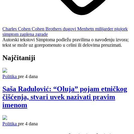
Charles Cohen
Cohen Brothers
dugovi
Menhetn
milijarder
njujork
simptom
zaplena
zgrade
Autorski tekstovi Simptoma podležu pravilima o navođenju izvora;
tekst se može uz gorepomenuto u celini ili delovima preuzimati.
Najčitaniji
Politika
pre 4 dana
Saša Radulović: “Oluja” pojam etničkog
čišćenja, stvari uvek nazivati pravim
imenom
Politika
pre 4 dana