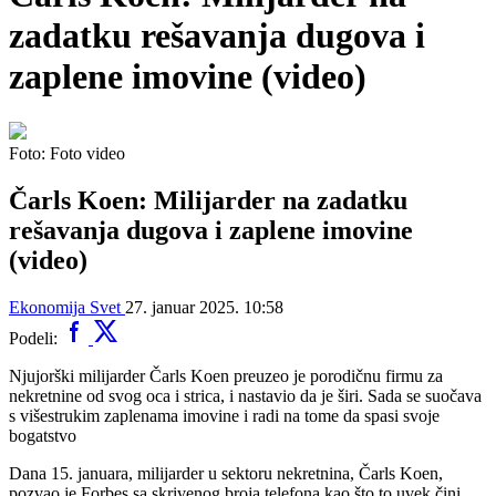
zadatku rešavanja dugova i
zaplene imovine (video)
Foto: Foto video
Čarls Koen: Milijarder na zadatku
rešavanja dugova i zaplene imovine
(video)
Ekonomija
Svet
27. januar 2025. 10:58
Podeli:
Njujorški milijarder Čarls Koen preuzeo je porodičnu firmu za
nekretnine od svog oca i strica, i nastavio da je širi. Sada se suočava
s višestrukim zaplenama imovine i radi na tome da spasi svoje
bogatstvo
Dana 15. januara, milijarder u sektoru nekretnina, Čarls Koen,
pozvao je Forbes sa skrivenog broja telefona kao što to uvek čini.