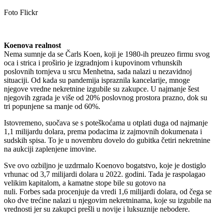
Foto Flickr
Koenova realnost
Nema sumnje da se Čarls Koen, koji je 1980-ih preuzeo firmu svog
oca i strica i proširio je izgradnjom i kupovinom vrhunskih
poslovnih tornjeva u srcu Menhetna, sada nalazi u nezavidnoj
situaciji. Od kada su pandemija ispraznila kancelarije, mnoge
njegove vredne nekretnine izgubile su zakupce. U najmanje šest
njegovih zgrada je više od 20% poslovnog prostora prazno, dok su
tri popunjene sa manje od 60%.
Istovremeno, suočava se s poteškoćama u otplati duga od najmanje
1,1 milijardu dolara, prema podacima iz zajmovnih dokumenata i
sudskih spisa. To je u novembru dovelo do gubitka četiri nekretnine
na aukciji zaplenjene imovine.
Sve ovo ozbiljno je uzdrmalo Koenovo bogatstvo, koje je dostiglo
vrhunac od 3,7 milijardi dolara u 2022. godini. Tada je raspolagao
velikim kapitalom, a kamatne stope bile su gotovo na
nuli. Forbes sada procenjuje da vredi 1,6 milijardi dolara, od čega se
oko dve trećine nalazi u njegovim nekretninama, koje su izgubile na
vrednosti jer su zakupci prešli u novije i luksuznije nebodere.