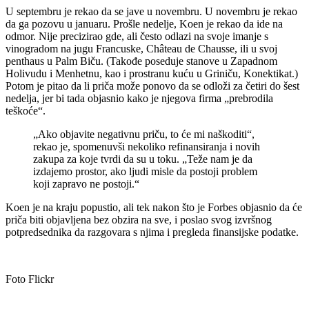
U septembru je rekao da se jave u novembru. U novembru je rekao
da ga pozovu u januaru. Prošle nedelje, Koen je rekao da ide na
odmor. Nije precizirao gde, ali često odlazi na svoje imanje s
vinogradom na jugu Francuske, Château de Chausse, ili u svoj
penthaus u Palm Biču. (Takođe poseduje stanove u Zapadnom
Holivudu i Menhetnu, kao i prostranu kuću u Griniču, Konektikat.)
Potom je pitao da li priča može ponovo da se odloži za četiri do šest
nedelja, jer bi tada objasnio kako je njegova firma „prebrodila
teškoće“.
„Ako objavite negativnu priču, to će mi naškoditi“,
rekao je, spomenuvši nekoliko refinansiranja i novih
zakupa za koje tvrdi da su u toku. „Teže nam je da
izdajemo prostor, ako ljudi misle da postoji problem
koji zapravo ne postoji.“
Koen je na kraju popustio, ali tek nakon što je Forbes objasnio da će
priča biti objavljena bez obzira na sve, i poslao svog izvršnog
potpredsednika da razgovara s njima i pregleda finansijske podatke.
Foto Flickr