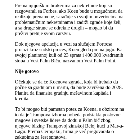
Prema njujorškim brokerima za nekretnine koji su
razgovarali sa Forbes, ako Koen bude u mogućnosti da
realizuje prenamene, sarađuje sa svojim poveriocima na
problematičnim nekretninama i zadrži zgrade koje želi,
a sa druge strane se odrekne drugih – mogao bi da
preživi pretnje svom carstvu.
Dok njegova apelacija u vezi sa slučajem Fortresa
prolazi kroz sudski proces, Koen gleda prema jugu. Ka
svojoj planiranoj kuli od 23 sprata i 400.000 kvadratnih
stopa u Vest Palm Biču, nazvanom Vest Palm Point.
Nije gotovo
Očekuje se da će Koenova zgrada, koja bi trebalo da
počne sa gradnjom u martu, da bude završena do 2028.
Planira da finansira gradnju mešavinom kapitala i
kredita.
To bi mogao biti pametan potez za Koena, s obzirom na
to da je Trampova izborna pobeda podstakla poslovne
magove i svetske lidere da dođu u Palm bič zbog
njegove blizine Trampovoj zimskoj Beloj kući u Mar-a-
Lagu. Prema Černijaku, firma je već pregovarala o
zakupima za šest spratova.