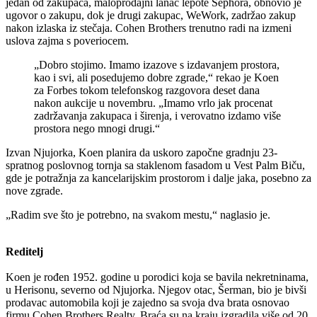
jedan od zakupaca, maloprodajni lanac lepote Sephora, obnovio je
ugovor o zakupu, dok je drugi zakupac, WeWork, zadržao zakup
nakon izlaska iz stečaja. Cohen Brothers trenutno radi na izmeni
uslova zajma s poveriocem.
„Dobro stojimo. Imamo izazove s izdavanjem prostora,
kao i svi, ali posedujemo dobre zgrade,“ rekao je Koen
za Forbes tokom telefonskog razgovora deset dana
nakon aukcije u novembru. „Imamo vrlo jak procenat
zadržavanja zakupaca i širenja, i verovatno izdamo više
prostora nego mnogi drugi.“
Izvan Njujorka, Koen planira da uskoro započne gradnju 23-
spratnog poslovnog tornja sa staklenom fasadom u Vest Palm Biču,
gde je potražnja za kancelarijskim prostorom i dalje jaka, posebno za
nove zgrade.
„Radim sve što je potrebno, na svakom mestu,“ naglasio je.
Reditelj
Koen je rođen 1952. godine u porodici koja se bavila nekretninama,
u Herisonu, severno od Njujorka. Njegov otac, Šerman, bio je bivši
prodavac automobila koji je zajedno sa svoja dva brata osnovao
firmu Cohen Brothers Realty. Braća su na kraju izgradila više od 20