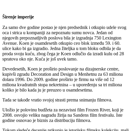
Širenje imperije
Za samo dve godine postao je njen predsednik i otkupio udele svog
oca i strica u kompaniji za nepoznatu sumu novca. Jedan od
njegovih prepoznatljivih poslova bila je izgradnja 750 Lexington
Avenue. Koen je osamdesetih otkupio ceo blok između 59. i 60.
ulice kako bi ga izgradio. Jedna žiteljka u tom bloku odbila je da
proda svoju kuću, zbog čega je Koen odlučio da izradi kulu od 28
spratova oko nje. Kuća je još uvek tamo.
Devedesetih, Koen je proširio poslovanje na dizajnerske centre,
kupivši zgradu Decoration and Design u Menhetnu za 63 miliona
dolara 1996. Do 2009. godine proširio je firmu na više od 12
miliona kvadratnih stopa nekretnina – u upoređenju sa tri miliona
koliko je bilo kada ju je preuzeo u osamdesetima.
Tada se takođe vratio svojoj strasti prema snimanju filmova.
Uložio je polovinu budžeta za nezavisni film Frozen River, koji je
2008. osvojio veliku nagradu žirija na Sandens film festivalu. Iste
godine osnovao je biznis za distribuciju filmova.
Tokom sledeće decenije prikupio je istorijsku filmsku kolekciju, mali