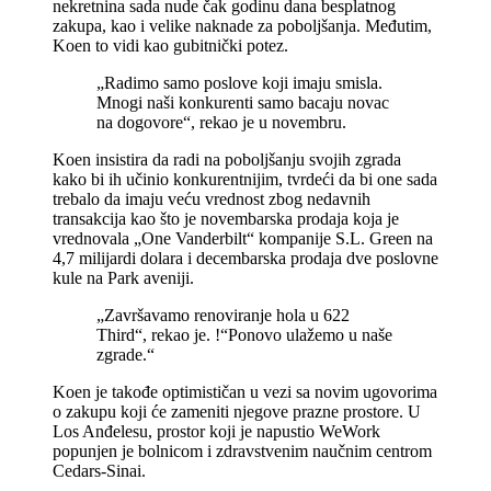
nekretnina sada nude čak godinu dana besplatnog
zakupa, kao i velike naknade za poboljšanja. Međutim,
Koen to vidi kao gubitnički potez.
„Radimo samo poslove koji imaju smisla.
Mnogi naši konkurenti samo bacaju novac
na dogovore“, rekao je u novembru.
Koen insistira da radi na poboljšanju svojih zgrada
kako bi ih učinio konkurentnijim, tvrdeći da bi one sada
trebalo da imaju veću vrednost zbog nedavnih
transakcija kao što je novembarska prodaja koja je
vrednovala „One Vanderbilt“ kompanije S.L. Green na
4,7 milijardi dolara i decembarska prodaja dve poslovne
kule na Park aveniji.
„Završavamo renoviranje hola u 622
Third“, rekao je. !“Ponovo ulažemo u naše
zgrade.“
Koen je takođe optimističan u vezi sa novim ugovorima
o zakupu koji će zameniti njegove prazne prostore. U
Los Anđelesu, prostor koji je napustio WeWork
popunjen je bolnicom i zdravstvenim naučnim centrom
Cedars-Sinai.