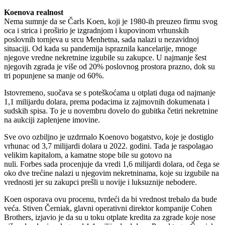
Koenova realnost
Nema sumnje da se Čarls Koen, koji je 1980-ih preuzeo firmu svog
oca i strica i proširio je izgradnjom i kupovinom vrhunskih
poslovnih tornjeva u srcu Menhetna, sada nalazi u nezavidnoj
situaciji. Od kada su pandemija ispraznila kancelarije, mnoge
njegove vredne nekretnine izgubile su zakupce. U najmanje šest
njegovih zgrada je više od 20% poslovnog prostora prazno, dok su
tri popunjene sa manje od 60%.
Istovremeno, suočava se s poteškoćama u otplati duga od najmanje
1,1 milijardu dolara, prema podacima iz zajmovnih dokumenata i
sudskih spisa. To je u novembru dovelo do gubitka četiri nekretnine
na aukciji zaplenjene imovine.
Sve ovo ozbiljno je uzdrmalo Koenovo bogatstvo, koje je dostiglo
vrhunac od 3,7 milijardi dolara u 2022. godini. Tada je raspolagao
velikim kapitalom, a kamatne stope bile su gotovo na
nuli. Forbes sada procenjuje da vredi 1,6 milijardi dolara, od čega se
oko dve trećine nalazi u njegovim nekretninama, koje su izgubile na
vrednosti jer su zakupci prešli u novije i luksuznije nebodere.
Koen osporava ovu procenu, tvrdeći da bi vrednost trebalo da bude
veća. Stiven Černiak, glavni operativni direktor kompanije Cohen
Brothers, izjavio je da su u toku otplate kredita za zgrade koje nose