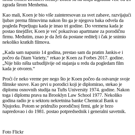
zgrada širom Menhetna.
Kao mali, Koen je bio više zainteresovan za svet zabave, razvijajući
ljubav prema filmovima nakon što ga je njegova baka odvela da
pogleda Pepeljugu kada je imao tri godine. Do vremena kada je
postao tinejdžer, Koen je već pokazivao apartmane za porodičnu
firmu. Međutim, znao je da želi da postane reditelj i čak je snimio
nekoliko kratkih filmova.
„Kada sam napunio 14 godina, prestao sam da pratim Jankis-e i
počeo da čitam Variety,“ rekao je Koen za Forbes 2017. godine.
„Nije bilo ništa uzbudljivije od stajanja u redu da pogledam film
kada je otvoren.“
Proći će neko vreme pre nego što je Koen počeo da ostvaruje svoje
filmske snove. Kao prvi u porodici koji je diplomirao, stekao je
diplomu osnovnih studija na Tufts University 1974. godine. Nakon
toga i diplomu prava na Brooklyn Law School 1977. Nekoliko
godina radio je u sektoru nekretnina banke Chemical Bank u
Njujorku. Potom se pridružio porodičnoj firmi, gde je brzo
napredovao i do 1981. postao potpredsednik i generalni savetnik.
Foto Flickr